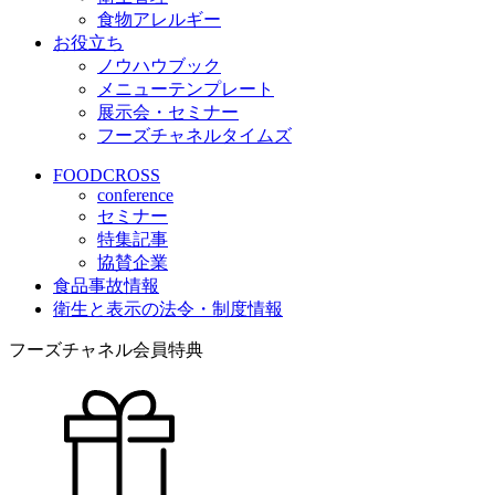
食物アレルギー
お役立ち
ノウハウブック
メニューテンプレート
展示会・セミナー
フーズチャネルタイムズ
FOODCROSS
conference
セミナー
特集記事
協賛企業
食品事故情報
衛生と表示の法令・制度情報
フーズチャネル会員特典