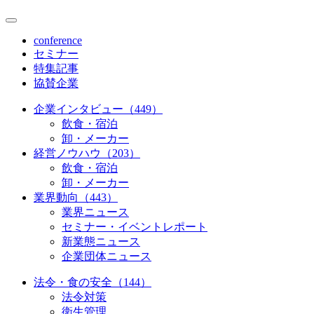
conference
セミナー
特集記事
協賛企業
企業インタビュー（449）
飲食・宿泊
卸・メーカー
経営ノウハウ（203）
飲食・宿泊
卸・メーカー
業界動向（443）
業界ニュース
セミナー・イベントレポート
新業態ニュース
企業団体ニュース
法令・食の安全（144）
法令対策
衛生管理