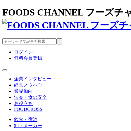
FOODS CHANNEL フー
ログイン
無料会員登録
企業インタビュー
経営ノウハウ
業界動向
法令・食の安全
お役立ち
FOODCROSS
飲食・宿泊
卸・メーカー