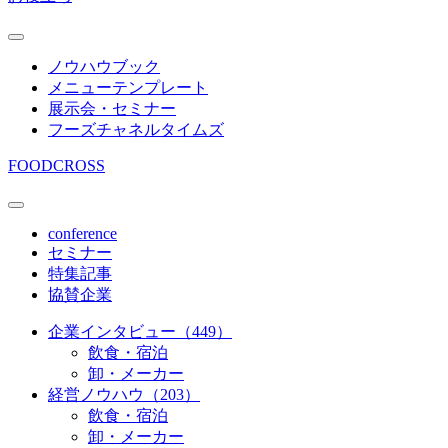
ノウハウブック
メニューテンプレート
展示会・セミナー
フーズチャネルタイムズ
FOODCROSS
conference
セミナー
特集記事
協賛企業
企業インタビュー（449）
飲食・宿泊
卸・メーカー
経営ノウハウ（203）
飲食・宿泊
卸・メーカー