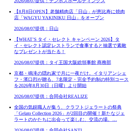
2026/08/07
提供：テンポスホールディングス
【8月8日OPEN】老舗精肉店「日山」が恵比寿に焼肉
店「WAGYU YAKINIKU 日山」をオープン
2026/08/07
提供：日山
【WHAT’S タイ・セレクト キャンペーン 2026】タ
イ・セレクト認定レストランで食事すると抽選で素敵
なプレゼントが当たる！
2026/08/07
提供：タイ王国大阪総領事館 商務部
京都・鳴滝の隠れ家で月に一夜だけ。イタリアンシェ
フ・濱口烈が贈る、7名限定・完全予約制の特別コース
を2026年8月30日（日曜）より開始
2026/08/07
提供：合同会社REALIZE
全国の気鋭職人が集う、クラフトジェラートの祭典
「Gelato Collection 2026」が2回目の開催！新たなジェ
ラートのかたちに出会って楽しむ、交流の場。…
2026/08/07
提供：合同会社SANTI