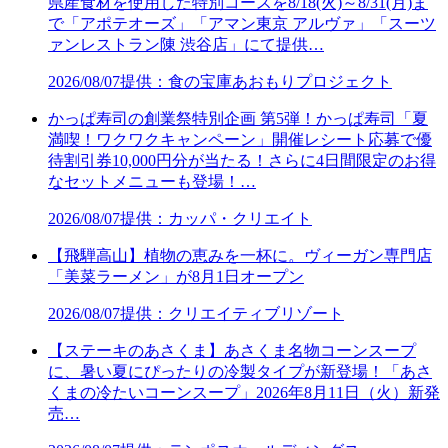
県産食材を使用した特別コースを8/18(火)～8/31(月)ま
で「アポテオーズ」「アマン東京 アルヴァ」「スーツ
ァンレストラン陳 渋谷店」にて提供…
2026/08/07
提供：食の宝庫あおもりプロジェクト
かっぱ寿司の創業祭特別企画 第5弾！かっぱ寿司「夏
満喫！ワクワクキャンペーン」開催レシート応募で優
待割引券10,000円分が当たる！さらに4日間限定のお得
なセットメニューも登場！…
2026/08/07
提供：カッパ・クリエイト
【飛騨高山】植物の恵みを一杯に。ヴィーガン専門店
「美菜ラーメン」が8月1日オープン
2026/08/07
提供：クリエイティブリゾート
【ステーキのあさくま】あさくま名物コーンスープ
に、暑い夏にぴったりの冷製タイプが新登場！「あさ
くまの冷たいコーンスープ」2026年8月11日（火）新発
売…