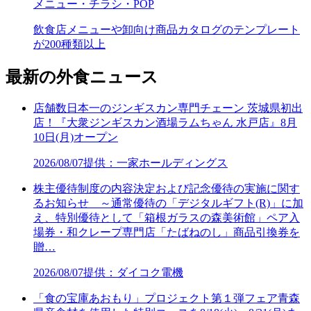
メニュー・チラシ・POP
飲食店メニューや卸向け商品カタログのテンプレート
が200種類以上
最新の外食ニュース
店舗数日本一のジンギスカン専門チェーン 茨城県初出
店！『大衆ジンギスカン酒場ラムちゃん 水戸店』8月
10日(月)オープン
2026/08/07
提供：一家ホールディングス
株主優待制度の内容決定および記念優待の実施に関す
るお知らせ ～通常優待の「デジタルギフト(R)」に加
え、特別優待として「箱根ガラスの森美術館」ペア入
場券・和クレープ専門店「たばねのし」商品引換券を
贈…
2026/08/07
提供：ダイコク電機
「食の宝庫あおもり」プロジェクト第１弾フェア青森