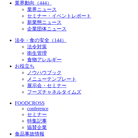
業界動向（444）
業界ニュース
セミナー・イベントレポート
新業態ニュース
企業団体ニュース
法令・食の安全（144）
法令対策
衛生管理
食物アレルギー
お役立ち
ノウハウブック
メニューテンプレート
展示会・セミナー
フーズチャネルタイムズ
FOODCROSS
conference
セミナー
特集記事
協賛企業
食品事故情報