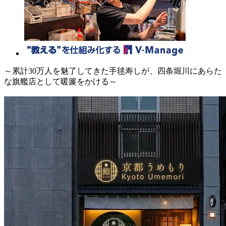
～累計30万人を魅了してきた手毬寿しが、四条堀川にあらた
な旗艦店として暖簾をかける～