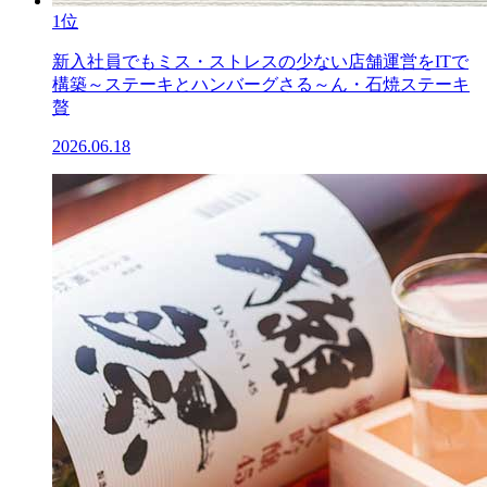
1位
新入社員でもミス・ストレスの少ない店舗運営をITで
構築～ステーキとハンバーグさる～ん・石焼ステーキ
贅
2026.06.18