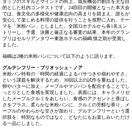
タッフのスキルとマインドの向上、成長機会の創出を主な目
的とした社内コンテストです。24回目の開催となった本大会
では、食文化の多様化や健康志向の高まりを踏まえ、誰もが
安心して楽しめる料理の提供を行うことを視野に入れ、テー
マを「米粉パン」としました。全国32ホテルから各1名エン
トリーし、予選、決勝と厳正なる審査の結果、本年のグラン
プリはセルリアンタワー東急ホテルの福嶋 慎之助が受賞し
ました。
福嶋は2種の米粉パンについて以下のように語ります。
グルテンフリー・ブリオッシュ・ノア
米粉パン特有の「時間の経過によるパサつきや崩れやすさ」
という課題を解決するため、30回以上の試作を重ねました。
卵やバターに加え、メープルやマジパンを配合することでし
っとりとした食感を実現しました。表面には、キャラメリゼ
したメープルクルミをあしらい、食感のアクセントと香ばし
さをプラス。柔らかな米粉パンに、クルミの芳醇な香り、メ
ープルのやわらかな甘さが加わり、グルテンフリーという選
択肢を、特別なものではなく、どなたにもお楽しみいただけ
る一品にしました。