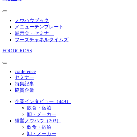
ノウハウブック
メニューテンプレート
展示会・セミナー
フーズチャネルタイムズ
FOODCROSS
conference
セミナー
特集記事
協賛企業
企業インタビュー（449）
飲食・宿泊
卸・メーカー
経営ノウハウ（203）
飲食・宿泊
卸・メーカー