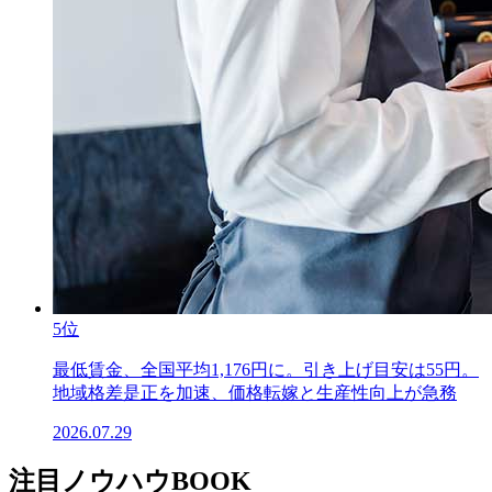
5位
最低賃金、全国平均1,176円に。引き上げ目安は55円。
地域格差是正を加速、価格転嫁と生産性向上が急務
2026.07.29
注目ノウハウBOOK