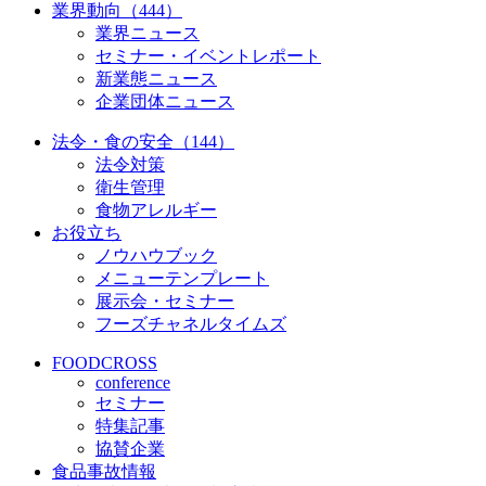
業界動向（444）
業界ニュース
セミナー・イベントレポート
新業態ニュース
企業団体ニュース
法令・食の安全（144）
法令対策
衛生管理
食物アレルギー
お役立ち
ノウハウブック
メニューテンプレート
展示会・セミナー
フーズチャネルタイムズ
FOODCROSS
conference
セミナー
特集記事
協賛企業
食品事故情報