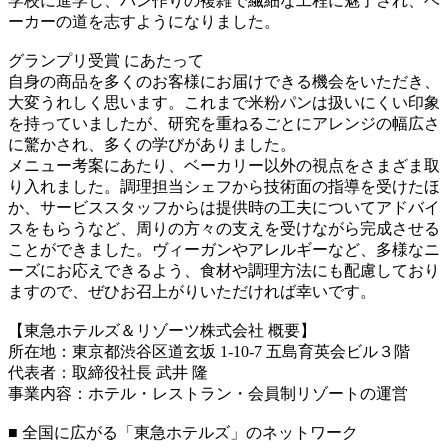
学校に進学し、パン作りの複雑で繊細な工程に魅了され、ベ
ーカーの道を志すようになりました。
グランプリ受賞 にあたって
自身の商品を多くのお客様にお届けできる機会をいただき、
大変うれしく思います。これまで米粉パンは扱いにくい印象
を持っていましたが、研究を重ねるごとにアレンジの幅広さ
に驚かされ、多くの学びがありました。
メニュー考案にあたり、ベーカリー以外の視点をさまざま取
り入れました。調理担当シェフから技術面の指導を受けたほ
か、サービススタッフからは提供時の工夫についてアドバイ
スをもらうなど、周りの方々の支えを受けながら完成させる
ことができました。ヴィーガンやアレルギーなど、多様なニ
ーズにお応えできるよう、食材や調理方法にも配慮しており
ますので、ぜひお召上がりいただければ幸いです。
【東急ホテルズ＆リゾーツ株式会社 概要】
所在地：東京都渋谷区道玄坂 1-10-7 五島育英会ビル３階
代表者：取締役社長 武井 隆
事業内容：ホテル・レストラン・会員制リゾートの運営
■ 全国に広がる「東急ホテルズ」のネットワーク