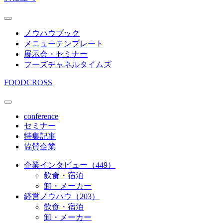
ノウハウブック
メニューテンプレート
展示会・セミナー
フーズチャネルタイムズ
FOODCROSS
conference
セミナー
特集記事
協賛企業
企業インタビュー（449）
飲食・宿泊
卸・メーカー
経営ノウハウ（203）
飲食・宿泊
卸・メーカー