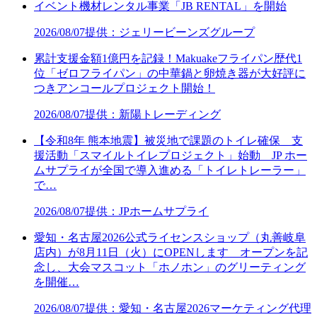
イベント機材レンタル事業「JB RENTAL」を開始
2026/08/07
提供：ジェリービーンズグループ
累計支援金額1億円を記録！Makuakeフライパン歴代1
位「ゼロフライパン」の中華鍋と卵焼き器が大好評に
つきアンコールプロジェクト開始！
2026/08/07
提供：新陽トレーディング
【令和8年 熊本地震】被災地で課題のトイレ確保 支
援活動「スマイルトイレプロジェクト」始動 JP ホー
ムサプライが全国で導入進める「トイレトレーラー」
で…
2026/08/07
提供：JPホームサプライ
愛知・名古屋2026公式ライセンスショップ（丸善岐阜
店内）が8月11日（火）にOPENします オープンを記
念し、大会マスコット「ホノホン」のグリーティング
を開催…
2026/08/07
提供：愛知・名古屋2026マーケティング代理