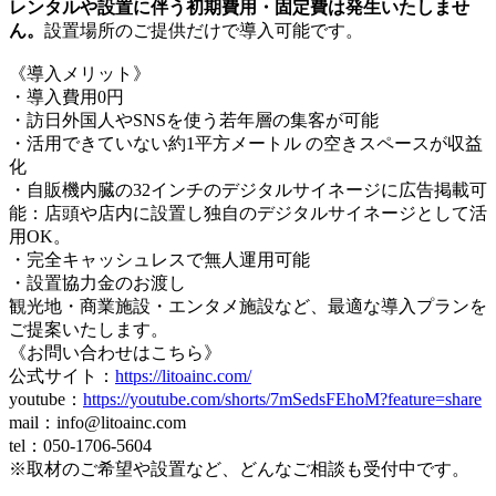
レンタルや設置に伴う初期費用・固定費は発生いたしませ
ん。
設置場所のご提供だけで導入可能です。
《導入メリット》
・導入費用0円
・訪日外国人やSNSを使う若年層の集客が可能
・活用できていない約1平方メートル の空きスペースが収益
化
・自販機内臓の32インチのデジタルサイネージに広告掲載可
能：店頭や店内に設置し独自のデジタルサイネージとして活
用OK。
・完全キャッシュレスで無人運用可能
・設置協力金のお渡し
観光地・商業施設・エンタメ施設など、最適な導入プランを
ご提案いたします。
《お問い合わせはこちら》
公式サイト：
https://litoainc.com/
youtube：
https://youtube.com/shorts/7mSedsFEhoM?feature=share
mail：info@litoainc.com
tel：050-1706-5604
※取材のご希望や設置など、どんなご相談も受付中です。