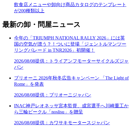
飲食店メニューや卸向け商品カタログのテンプレート
が200種類以上
最新の卸・問屋ニュース
今年の「TRIUMPH NATIONAL RALLY 2026」には英
国の空気が漂う？！ついに登場「ジェントルマンツー
リングパレード in TNR2026」初開催！
2026/08/08
提供：トライアンフモーターサイクルズジャ
パン
ブリオーニ 2026年秋冬広告キャンペーン 「The Light of
Rome」を発表
2026/08/08
提供：ブリオーニジャパン
INAC神戸レオネッサ宮本監督、成宮選手へ川崎重工か
ら三輪ビークル「noslisu」を贈呈
2026/08/08
提供：カワサキモータースジャパン