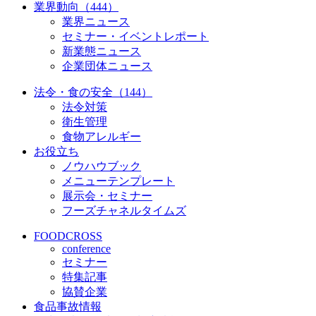
業界動向（444）
業界ニュース
セミナー・イベントレポート
新業態ニュース
企業団体ニュース
法令・食の安全（144）
法令対策
衛生管理
食物アレルギー
お役立ち
ノウハウブック
メニューテンプレート
展示会・セミナー
フーズチャネルタイムズ
FOODCROSS
conference
セミナー
特集記事
協賛企業
食品事故情報