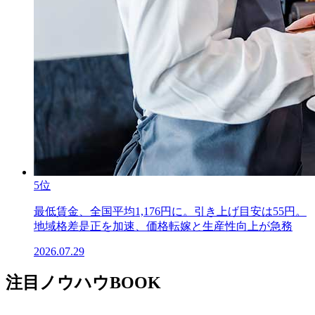
5位
最低賃金、全国平均1,176円に。引き上げ目安は55円。
地域格差是正を加速、価格転嫁と生産性向上が急務
2026.07.29
注目ノウハウBOOK