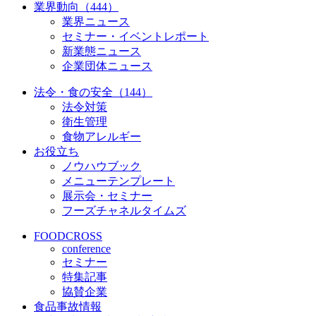
業界動向（444）
業界ニュース
セミナー・イベントレポート
新業態ニュース
企業団体ニュース
法令・食の安全（144）
法令対策
衛生管理
食物アレルギー
お役立ち
ノウハウブック
メニューテンプレート
展示会・セミナー
フーズチャネルタイムズ
FOODCROSS
conference
セミナー
特集記事
協賛企業
食品事故情報