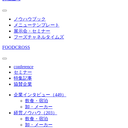
ノウハウブック
メニューテンプレート
展示会・セミナー
フーズチャネルタイムズ
FOODCROSS
conference
セミナー
特集記事
協賛企業
企業インタビュー（449）
飲食・宿泊
卸・メーカー
経営ノウハウ（203）
飲食・宿泊
卸・メーカー