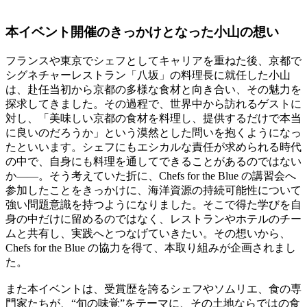
本イベント開催のきっかけとなった小山の想い
フランスや東京でシェフとしてキャリアを重ねた後、京都で
シグネチャーレストラン「八坂」の料理長に就任した小山
は、赴任当初から京都の多様な食材と向き合い、その魅力を
探求してきました。その過程で、世界中から訪れるゲストに
対し、「美味しい京都の食材を料理し、提供するだけで本当
に良いのだろうか」という漠然とした問いを抱くようになっ
たといいます。シェフにもエシカルな責任が求められる時代
の中で、自身にも料理を通してできることがあるのではない
か――。そう考えていた折に、Chefs for the Blue の講習会へ
参加したことをきっかけに、海洋資源の持続可能性について
強い問題意識を持つようになりました。そこで得た学びを自
身の中だけに留めるのではなく、レストランやホテルのチー
ムと共有し、実践へとつなげていきたい。その想いから、
Chefs for the Blue の協力を得て、本取り組みが企画されまし
た。
また本イベントは、受賞歴を誇るシェフやソムリエ、食の専
門家たちが、“旬の味覚”をテーマに、その土地ならではの食