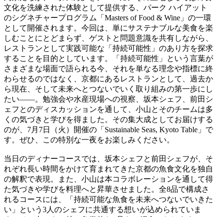
文化を洗練された体験として提供する、パーク ハイアット
のシグネチャープログラム「Masters of Food & Wine」の一環
として開催されます。今回は、単にサステナブルな美食を楽
しむことにとどまらず、ゲストと問題意識を共有しながら、
レストランとして実践可能な「持続可能性」のあり方を探求
することを目的としています。「持続可能性」という言葉が
さまざまな場面で語られる今、それを単なる理念や指標に終
わらせるのではなく、京都にあるレストランとして、過去か
ら現在、そして未来へとつないでいく取り組みの第一歩にし
たい――。勉強会や水産現場への視察、坂本シェフ、前田シ
ェフとのディスカッションを通して、小山とそのチームは多
くの気づきと学びを得ました。その集大成としてお届けする
のが、7月7日（火）開催の「Sustainable Seas, Kyoto Table」で
す。ぜひ、この特別な一夜をお楽しみください。
当日のディナーコースでは、坂本シェフと前田シェフが、そ
れぞれ長い時間をかけて育まれてきた京都の魚食文化を独自
の解釈で表現。また、小山は本コラボレーションを通して得
た気づきや学びを料理へと昇華させました。全8品で構成さ
れるコースには、「持続可能な魚食を未来へつないでいきた
い」という3人のシェフに共通する想いが込められていま