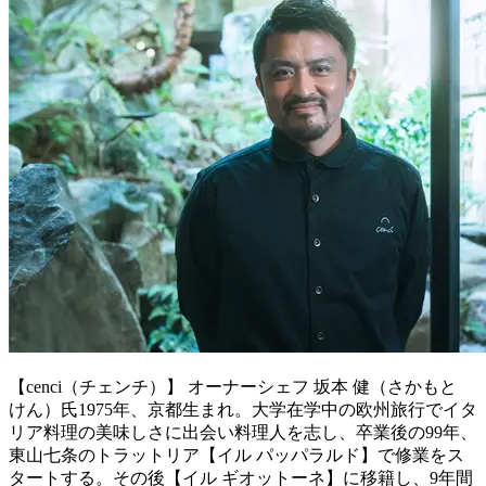
【cenci（チェンチ）】 オーナーシェフ 坂本 健（さかもと
けん）氏1975年、京都生まれ。大学在学中の欧州旅行でイタ
リア料理の美味しさに出会い料理人を志し、卒業後の99年、
東山七条のトラットリア【イル パッパラルド】で修業をス
タートする。その後【イル ギオットーネ】に移籍し、9年間