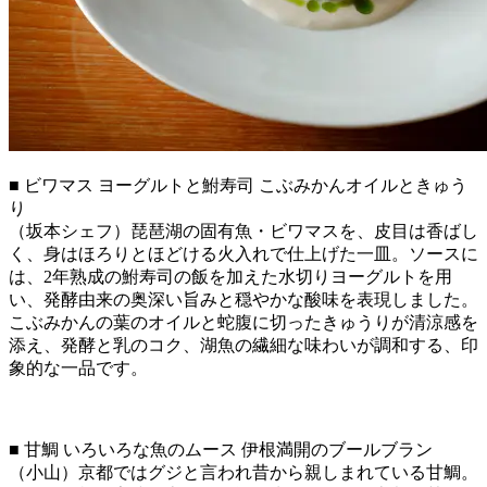
■ ビワマス ヨーグルトと鮒寿司 こぶみかんオイルときゅう
り
（坂本シェフ）琵琶湖の固有魚・ビワマスを、皮目は香ばし
く、身はほろりとほどける火入れで仕上げた一皿。ソースに
は、2年熟成の鮒寿司の飯を加えた水切りヨーグルトを用
い、発酵由来の奥深い旨みと穏やかな酸味を表現しました。
こぶみかんの葉のオイルと蛇腹に切ったきゅうりが清涼感を
添え、発酵と乳のコク、湖魚の繊細な味わいが調和する、印
象的な一品です。
■ 甘鯛 いろいろな魚のムース 伊根満開のブールブラン
（小山）京都ではグジと言われ昔から親しまれている甘鯛。