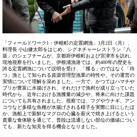
「フィールドワーク1：伊根町の定置網漁」3月2日（月）、
料理長 小山健太郎をはじめ、シグネチャーレストラン「八
坂」のシェフチームが、京都府伊根町および宮津市を訪れ、
現地視察を行いました。伊根浦漁港では、約400年の歴史を
誇る定置網漁について説明を受け、「獲る」のではなく「待
つ」漁として知られる資源管理型漁業の特性や、その運営の
実情について理解を深めました。一方で、かつてはハマチや
ブリが豊富に水揚げされ、それだけで漁村が成り立っていた
時代から、近年における漁獲量の減少や、将来に向けた課題
についても共有されました。視察では、フグやウナギ、アン
コウなど多様な魚種が水揚げされる様子を実際に目にしたほ
か、漁船上で新鮮なマグロの心臓を薪火で焼き上げるという
貴重な食体験を通じて、普段は流通しない部位の価値につい
ても、新たな知見を得る機会となりました。