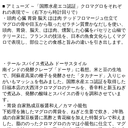
■ アミューズ ～「国際水産エコ認証」クロマグロをそれぞ
れの表現で～（右下から時計回りで）
・頭肉 心臓 胃袋 脳天 ほほ肉 テッドフロマージュ仕立て
マグロの骨や目玉から取ったゼラチン質豊かなだしを使い、
頭肉、胃袋、脳天、ほほ肉、燻製した心臓をパセリと山椒で
テリーヌに。フランスの技法を、日本の魚食文化らしくマグ
ロで表現し、部位ごとの食感と旨みの違いを引き出します。
・テール スパイス煮込み ドーサスタイル
南インドの発酵クレープ「ドーサ」に着想。米と豆の生地
で、阿蘇産高菜の種子を発酵させた「タカナード」入りじゃ
がいもマッシュを包みました。国際水産エコ認証を取得した
臼福本店の大西洋クロマグロのテールを、香辛料と新玉ねぎ
で煮込み、発酵の酸味とスパイスの香りを調和させていま
す。
・胃袋 自家熟成豆板醤和え／カマ 小籠包
下処理を施したマグロの胃袋を、ねぎと生姜で炊き、2年熟
成の自家製豆板醤に黒酢と青花椒を加えた特製ダレで和えま
した。脂ののったクロマグロのカマは小籠包に仕立て、マグ