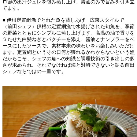
ロ節の出汁ジュレを包み蒸し上げ、醤油のみで旨みを引き立
てます。
■ 伊根定置網漁でとれた魚を蒸しあげ 広東スタイルで
（前田シェフ）伊根の定置網漁で水揚げされた旬魚を、季節
の野菜とともにシンプルに蒸し上げます。高温の油で香りを
立たせた白髪ねぎとパクチーを添え、醤油とナンプラーをベ
ースにしたソースで、素材本来の味わいをお楽しみいただけ
ます。定置網というその日何が獲れるかわからないという漁
だからこそ、シェフの魚への知識と調理技術の引き出しの多
さが求められ、それでなければ海と対峙できないと語る前田
シェフならではの一皿です。