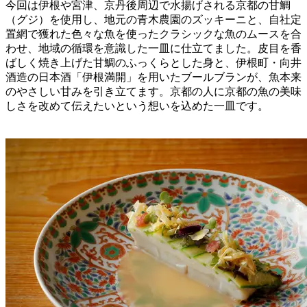
今回は伊根や宮津、京丹後周辺で水揚げされる京都の甘鯛
（グジ）を使用し、地元の青木農園のズッキーニと、自社定
置網で獲れた色々な魚を使ったクラシックな魚のムースを合
わせ、地域の循環を意識した一皿に仕立てました。皮目を香
ばしく焼き上げた甘鯛のふっくらとした身と、伊根町・向井
酒造の日本酒「伊根満開」を用いたブールブランが、魚本来
のやさしい甘みを引き立てます。京都の人に京都の魚の美味
しさを改めて伝えたいという想いを込めた一皿です。