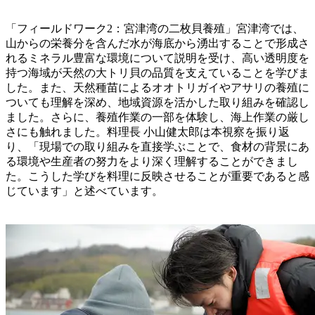
「フィールドワーク2：宮津湾の二枚貝養殖」宮津湾では、
山からの栄養分を含んだ水が海底から湧出することで形成さ
れるミネラル豊富な環境について説明を受け、高い透明度を
持つ海域が天然の大トリ貝の品質を支えていることを学びま
した。また、天然種苗によるオオトリガイやアサリの養殖に
ついても理解を深め、地域資源を活かした取り組みを確認し
ました。さらに、養殖作業の一部を体験し、海上作業の厳し
さにも触れました。料理長 小山健太郎は本視察を振り返
り、「現場での取り組みを直接学ぶことで、食材の背景にあ
る環境や生産者の努力をより深く理解することができまし
た。こうした学びを料理に反映させることが重要であると感
じています」と述べています。