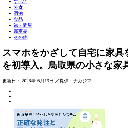
すべて
外食
宿泊
食品
卸・問屋
新商品
その他
スマホをかざして自宅に家具
を初導入。鳥取県の小さな家
更新日： 2026年05月19日 ／提供：ナカジマ