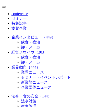
conference
セミナー
特集記事
協賛企業
企業インタビュー（449）
飲食・宿泊
卸・メーカー
経営ノウハウ（203）
飲食・宿泊
卸・メーカー
業界動向（444）
業界ニュース
セミナー・イベントレポート
新業態ニュース
企業団体ニュース
法令・食の安全（144）
法令対策
衛生管理