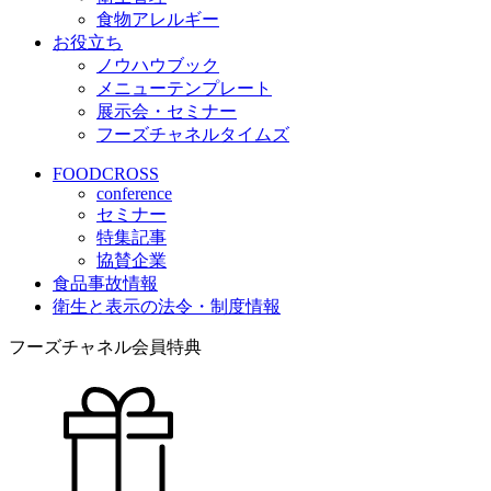
食物アレルギー
お役立ち
ノウハウブック
メニューテンプレート
展示会・セミナー
フーズチャネルタイムズ
FOODCROSS
conference
セミナー
特集記事
協賛企業
食品事故情報
衛生と表示の法令・制度情報
フーズチャネル会員特典