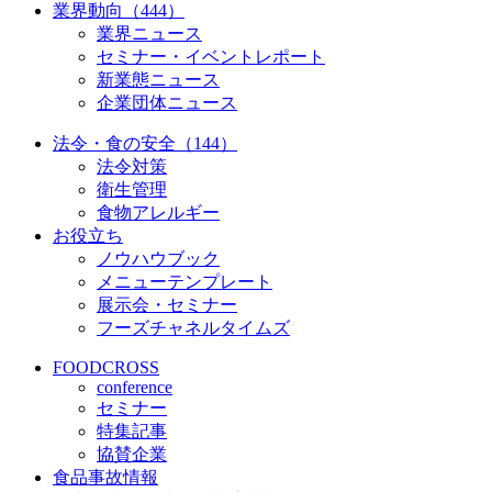
業界動向（444）
業界ニュース
セミナー・イベントレポート
新業態ニュース
企業団体ニュース
法令・食の安全（144）
法令対策
衛生管理
食物アレルギー
お役立ち
ノウハウブック
メニューテンプレート
展示会・セミナー
フーズチャネルタイムズ
FOODCROSS
conference
セミナー
特集記事
協賛企業
食品事故情報