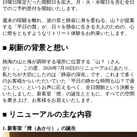
日曜日限定だった開館日を拡大。月・火・水曜日を含む全日
でのご予約受付を開始いたします。
週末の喧騒を離れ、波の音と静寂に身を委ねる。山？が提案
する「平日の贅」が、日々を懸命に生きる大人のための、心
に燈をともすようなリトリート体験をお約束いたします。
■ 刷新の背景と想い
熱海の山と海が調和する場所に位置する「山？（さん
が）」。 この度、2026年7月18日のリニューアルにあたり、
私たちが大切にしたのは「静寂の深化」です。これまで多く
のお客様からいただいていた「平日の静かな時間も山？で過
ごしたい」というお声に応えるべく、全日開館という決断を
いたしました。新客室「燈」の誕生とともに、すべての空間
を磨き上げ、お客様をお迎えいたします。
■ リニューアルの主な内容
1. 新客室「燈（あかり）」の誕生