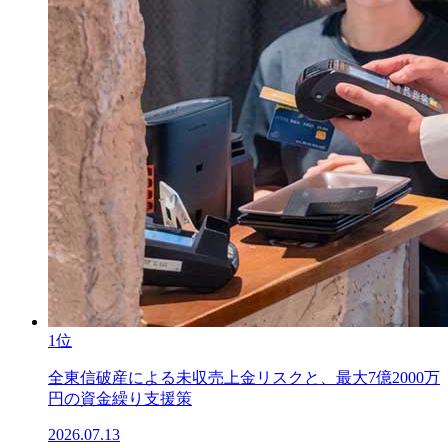
1位
全東信破産による未収売上金リスクと、最大7億2000万
円の資金繰り支援策
2026.07.13