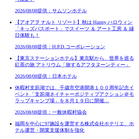
2026/08/08
提供：サムソンホテル
【アオアヲ ナルト リゾート】秋は Happy ハロウィン
「キッズパスポート」でスイーツ ＆ アート工房 ＆ 縁
日体験も！
2026/08/08
提供：H.P.D.コーポレーション
【東京ステーションホテル】東京駅から、世界を巡る
紅茶の旅 アトリウム「旅するアフタヌーンティー」
2026/08/08
提供：日本ホテル
休暇村支笏湖では、千歳市空港開港１００周年記念イ
ベント「支笏湖ネイチャーポジティブアクション＠モ
ラップキャンプ場」を８月１９日に開催…
2026/08/08
提供：一般休暇村協会
福岡を中心に97施設を運営する株式会社ホテリエ、ホ
テル運営・開業支援体制を強化