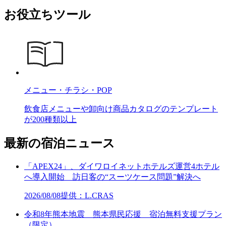
お役立ちツール
メニュー・チラシ・POP
飲食店メニューや卸向け商品カタログのテンプレート
が200種類以上
最新の宿泊ニュース
「APEX24」、ダイワロイネットホテルズ運営4ホテル
へ導入開始 訪日客の“スーツケース問題”解決へ
2026/08/08
提供：L.CRAS
令和8年熊本地震 熊本県民応援 宿泊無料支援プラン
（限定）