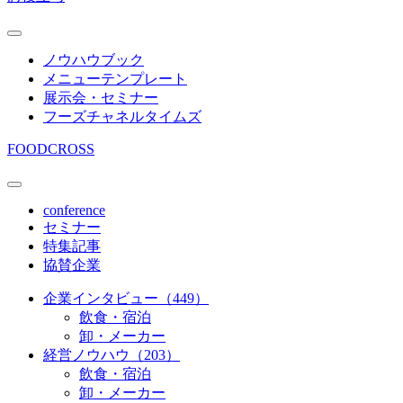
ノウハウブック
メニューテンプレート
展示会・セミナー
フーズチャネルタイムズ
FOODCROSS
conference
セミナー
特集記事
協賛企業
企業インタビュー（449）
飲食・宿泊
卸・メーカー
経営ノウハウ（203）
飲食・宿泊
卸・メーカー