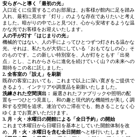
安らぎへと導く「最初の光」
入口近くに位置するこのお部屋は、お客様が館内に足を踏み
入れ、最初に見出す「灯り」のような存在でありたいと考え
ました。暗がりの中でふと見つけ、心から安堵するような温
かな光でお客様をお迎えいたします。
人の手が灯す「はじまりの光」
機械的ではない、人の手によってひとつずつ灯される温かな
光。それは、私たちが大切にしている「おもてなしの心」そ
のものです。この新しい特別室を、人が灯をともす「出発
点」とし、これからさらに進化を続けていく山？の未来への
期待をこの名に託しました。
2. 全客室の「設え」を刷新
既存の客室においても、これまで以上に深い寛ぎをご提供で
きるよう、インテリアや調度品を刷新いたしました。
洗練された空間演出：
厳選されたファブリックや照明の配
置を一つひとつ見直し、和の趣と現代的な機能性が美しく調
和する空間を追求。連泊でのご滞在でも、飽きることなく心
ゆくまでお寛ぎいただけます。
3. 月・火・水曜日の開館による「全日予約」の開始
これまで木曜日から日曜日を基本としていた開館体制を改
め、
月・火・水曜日を含む全日開館
へと移行いたします。