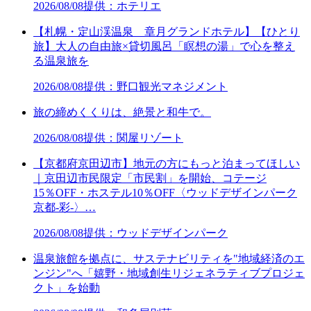
2026/08/08
提供：ホテリエ
【札幌・定山渓温泉 章月グランドホテル】【ひとり
旅】大人の自由旅×貸切風呂「瞑想の湯」で心を整え
る温泉旅を
2026/08/08
提供：野口観光マネジメント
旅の締めくくりは、絶景と和牛で。
2026/08/08
提供：関屋リゾート
【京都府京田辺市】地元の方にもっと泊まってほしい
｜京田辺市民限定「市民割」を開始、コテージ
15％OFF・ホステル10％OFF〈ウッドデザインパーク
京都-彩-〉…
2026/08/08
提供：ウッドデザインパーク
温泉旅館を拠点に、サステナビリティを"地域経済のエ
ンジン"へ「嬉野・地域創生リジェネラティブプロジェ
クト」を始動