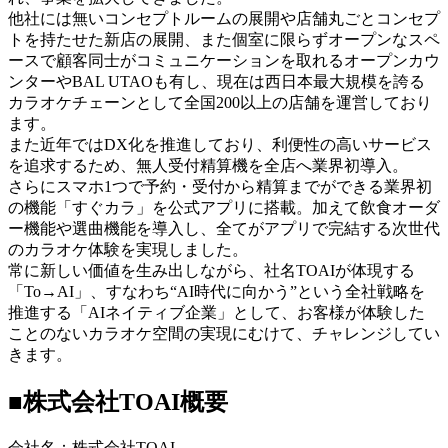
他社には無いコンセプトルームの展開や店舗丸ごとコンセプ
トを持たせた新店の展開、また個室に限らずオープンなスペ
ースで顧客同士がコミュニケーションを取れるオープンカウ
ンターやBAL UTAOも有し、現在は西日本最大規模を誇る
カラオケチェーンとして全国200以上の店舗を運営しており
ます。
また近年ではDX化を推進しており、利便性の高いサービス
を追求するため、無人受付精算機を全店へ業界初導入。
さらにスマホ1つで予約・受付から精算までができる業界初
の機能「すぐカラ」を公式アプリに搭載。加えて飲食オーダ
ー機能や選曲機能を導入し、全てがアプリで完結する次世代
のカラオケ体験を実現しました。
常に新しい価値を生み出しながら、社名TOAIが体現する
「To→AI」、すなわち“AI時代に向かう”という全社戦略を
推進する「AIネイティブ企業」として、お客様が体験した
ことのないカラオケ空間の実現にむけて、チャレンジしてい
きます。
■株式会社TOAI概要
会社名：株式会社TOAI