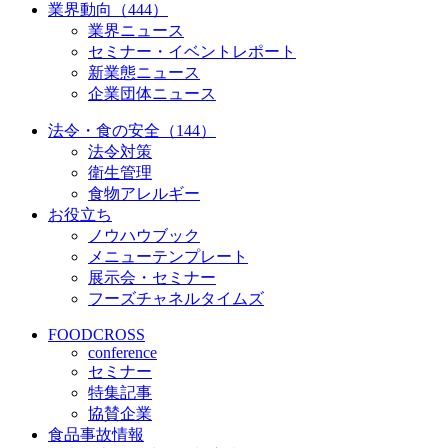
業界動向（444）
業界ニュース
セミナー・イベントレポート
新業態ニュース
企業団体ニュース
法令・食の安全（144）
法令対策
衛生管理
食物アレルギー
お役立ち
ノウハウブック
メニューテンプレート
展示会・セミナー
フーズチャネルタイムズ
FOODCROSS
conference
セミナー
特集記事
協賛企業
食品事故情報