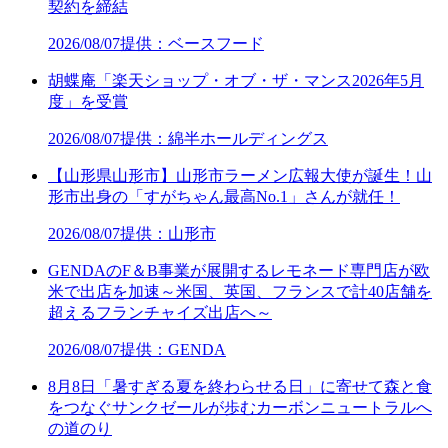
契約を締結
2026/08/07
提供：ベースフード
胡蝶庵「楽天ショップ・オブ・ザ・マンス2026年5月
度」を受賞
2026/08/07
提供：綿半ホールディングス
【山形県山形市】山形市ラーメン広報大使が誕生！山
形市出身の「すがちゃん最高No.1」さんが就任！
2026/08/07
提供：山形市
GENDAのF＆B事業が展開するレモネード専門店が欧
米で出店を加速～米国、英国、フランスで計40店舗を
超えるフランチャイズ出店へ～
2026/08/07
提供：GENDA
8月8日「暑すぎる夏を終わらせる日」に寄せて森と食
をつなぐサンクゼールが歩むカーボンニュートラルへ
の道のり