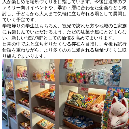
人が楽しめる場所づくりを目指しています。今後は週末のフ
ァミリー向けイベントや、季節・暦に合わせた企画なども検
討し、子どもから大人まで気軽に立ち寄れる場として展開し
ていく予定です。
学校帰りの学生はもちろん、観光で訪れた方や地域のご家族
にも楽しんでいただけるよう、ただの駄菓子屋にとどまらな
い、新しい“遊び場”としての価値を高めてまいります。
日常の中でふと立ち寄りたくなる存在を目指し、今後も試行
錯誤を重ねながら、より多くの方に愛される店舗づくりに取
り組んでまいります。