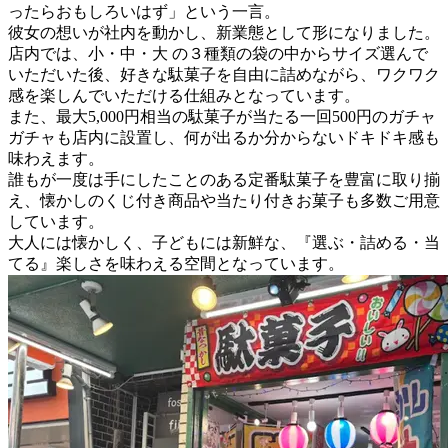
ったらおもしろいはず」という一言。
彼女の想いが社内を動かし、新業態として形になりました。
店内では、小・中・大 の３種類の袋の中からサイズ選んで
いただいた後、好きな駄菓子を自由に詰めながら、ワクワク
感を楽しんでいただける仕組みとなっています。
また、最大5,000円相当の駄菓子が当たる一回500円のガチャ
ガチャも店内に設置し、何が出るか分からないドキドキ感も
味わえます。
誰もが一度は手にしたことのある定番駄菓子を豊富に取り揃
え、懐かしのくじ付き商品や当たり付きお菓子も多数ご用意
しています。
大人には懐かしく、子どもには新鮮な、『選ぶ・詰める・当
てる』楽しさを味わえる空間となっています。