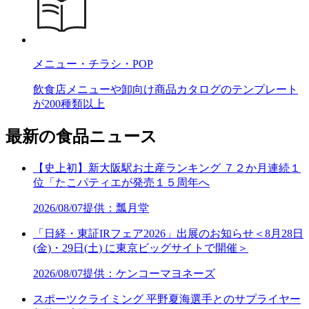
メニュー・チラシ・POP
飲食店メニューや卸向け商品カタログのテンプレート
が200種類以上
最新の食品ニュース
【史上初】新大阪駅お土産ランキング ７２か月連続１
位「たこパティエが発売１５周年へ
2026/08/07
提供：瓢月堂
「日経・東証IRフェア2026」出展のお知らせ＜8月28日
(金)・29日(土) に東京ビッグサイトで開催＞
2026/08/07
提供：ケンコーマヨネーズ
スポーツクライミング 平野夏海選手とのサプライヤー