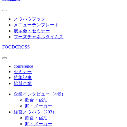
ノウハウブック
メニューテンプレート
展示会・セミナー
フーズチャネルタイムズ
FOODCROSS
conference
セミナー
特集記事
協賛企業
企業インタビュー（449）
飲食・宿泊
卸・メーカー
経営ノウハウ（203）
飲食・宿泊
卸・メーカー