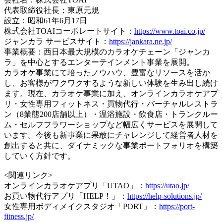
代表取締役社長：東原元規
設立：昭和61年6月17日
株式会社TOAIコーポレートサイト：
https://www.toai.co.jp/
ジャンカラ サービスサイト：
https://jankara.ne.jp/
事業概要：西日本最大規模のカラオケチェーン「ジャンカ
ラ」を中心とするエンターテインメント事業を展開。
カラオケ事業にて培ったノウハウ、豊富なリソースを活か
し、お客様がワクワクするような新しい体験を生み出し続け
ます。現在、カラオケ事業に加え、オンラインカラオケアプ
リ・女性専用フィットネス・買物代行・バーチャルレストラ
ン（8業態200店舗以上）・温浴施設・飲食店・トランクルー
ム・セルフフラワーショップなど幅広くサービスを展開して
います。今後も新事業に果敢にチャレンジして経営者人材を
創出すると共に、ダイナミックな事業ポートフォリオを構築
していく方針です。
<関連リンク>
オンラインカラオケアプリ「UTAO」：
https://utao.jp/
お買い物代行アプリ「HELP！」：
https://help-solutions.jp/
女性専用ボディメイクスタジオ「PORT」：
https://port-
fitness.jp/