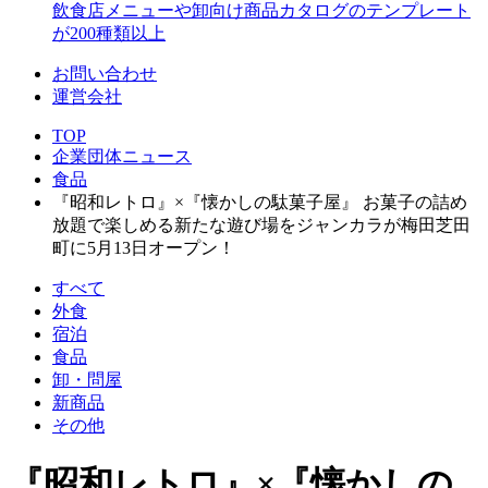
飲食店メニューや卸向け商品カタログのテンプレート
が200種類以上
お問い合わせ
運営会社
TOP
企業団体ニュース
食品
『昭和レトロ』×『懐かしの駄菓子屋』 お菓子の詰め
放題で楽しめる新たな遊び場をジャンカラが梅田芝田
町に5月13日オープン！
すべて
外食
宿泊
食品
卸・問屋
新商品
その他
『昭和レトロ』×『懐かしの