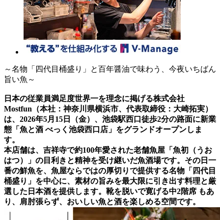
～名物「四代目桶盛り」と百年醤油で味わう、今夜いちばん
旨い魚～
日本の従業員満足度世界一を理念に掲げる株式会社
Mostfun（本社：神奈川県横浜市、代表取締役：大崎拓実）
は、2026年5月15日（金）、池袋駅西口徒歩2分の路面に新業
態「魚と酒 べっく池袋西口店」をグランドオープンしま
す。
本店舗は、吉祥寺で約100年愛された老舗魚屋「魚初（うお
はつ）」の目利きと精神を受け継いだ魚酒場です。その日一
番の鮮魚を、魚屋ならではの厚切りで提供する名物「四代目
桶盛り」を中心に、素材の旨みを最大限に引き出す料理と厳
選した日本酒を提供します。靴を脱いで寛げる中2階席 もあ
り、肩肘張らず、おいしい魚と酒を楽しめる空間です。