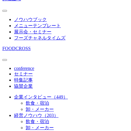
ノウハウブック
メニューテンプレート
展示会・セミナー
フーズチャネルタイムズ
FOODCROSS
conference
セミナー
特集記事
協賛企業
企業インタビュー（449）
飲食・宿泊
卸・メーカー
経営ノウハウ（203）
飲食・宿泊
卸・メーカー