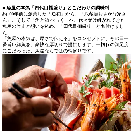
■ 魚屋の本気「四代目桶盛り」とこだわりの調味料
約100年前に創業した「魚初」から、「武蔵境おさかな家さ
ん」、そして「魚と酒 べっく」へ。代々受け継がれてきた
魚屋の歴史と想いを込め、「四代目桶盛り」と名付けまし
た。
「魚屋の本気は、厚さで伝える」をコンセプトに、その日一
番旨い鮮魚を、豪快な厚切りで提供します。一切れの満足度
にこだわった、魚屋ならではの桶盛りです。