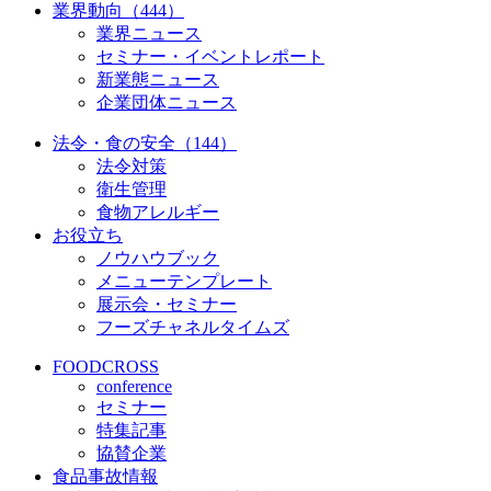
業界動向（444）
業界ニュース
セミナー・イベントレポート
新業態ニュース
企業団体ニュース
法令・食の安全（144）
法令対策
衛生管理
食物アレルギー
お役立ち
ノウハウブック
メニューテンプレート
展示会・セミナー
フーズチャネルタイムズ
FOODCROSS
conference
セミナー
特集記事
協賛企業
食品事故情報