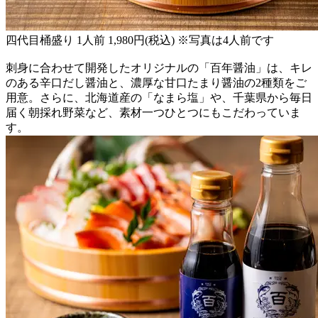
四代目桶盛り 1人前 1,980円(税込) ※写真は4人前です
刺身に合わせて開発したオリジナルの「百年醤油」は、キレ
のある辛口だし醤油と、濃厚な甘口たまり醤油の2種類をご
用意。さらに、北海道産の「なまら塩」や、千葉県から毎日
届く朝採れ野菜など、素材一つひとつにもこだわっていま
す。