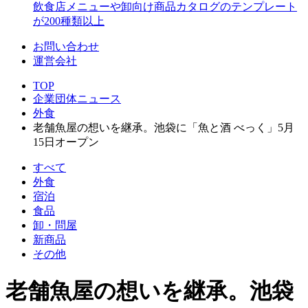
飲食店メニューや卸向け商品カタログのテンプレート
が200種類以上
お問い合わせ
運営会社
TOP
企業団体ニュース
外食
老舗魚屋の想いを継承。池袋に「魚と酒 べっく」5月
15日オープン
すべて
外食
宿泊
食品
卸・問屋
新商品
その他
老舗魚屋の想いを継承。池袋