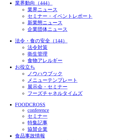
業界動向（444）
業界ニュース
セミナー・イベントレポート
新業態ニュース
企業団体ニュース
法令・食の安全（144）
法令対策
衛生管理
食物アレルギー
お役立ち
ノウハウブック
メニューテンプレート
展示会・セミナー
フーズチャネルタイムズ
FOODCROSS
conference
セミナー
特集記事
協賛企業
食品事故情報