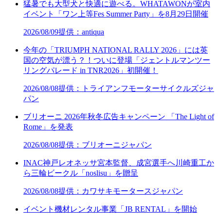
猛暑でも大型犬と快適に遊べる。WHATAWONが室内
イベント「ワン上等Fes Summer Party」を8月29日開催
2026/08/09
提供：antiqua
今年の「TRIUMPH NATIONAL RALLY 2026」には英
国の空気が漂う？！ついに登場「ジェントルマンツー
リングパレード in TNR2026」初開催！
2026/08/08
提供：トライアンフモーターサイクルズジャ
パン
ブリオーニ 2026年秋冬広告キャンペーン 「The Light of
Rome」を発表
2026/08/08
提供：ブリオーニジャパン
INAC神戸レオネッサ宮本監督、成宮選手へ川崎重工か
ら三輪ビークル「noslisu」を贈呈
2026/08/08
提供：カワサキモータースジャパン
イベント機材レンタル事業「JB RENTAL」を開始