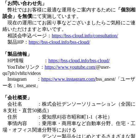
「お問い合わせ先」
弊社ではお客様に最適な運用をご案内するために
「個別相
談会」を無償
にて実施しています。
現在の運用にてお困り事などございましたらご気軽にご連
絡いただけますと幸いです。
相談会申込ページ：
https://bss-cloud.info/consultation/
製品HP：
https://bss-cloud.info/bss-cloud/
「製品情報」
HP情報 ：
https://bss-cloud.info/bss-cloud/
YouTubeリンク：
https://www.youtube.com/
@user-
qu7ph1vh8z/videos
Instagram ：
https://www.instagram.com/
bss_anest/「ユーザ
ー名：bss_anest」
「会社概要」
会社名 ：株式会社デンソーソリューション（全国に
８支社・直営50拠点）
住所 ：愛知県刈谷市昭和町1-1（本社）
事情内容 ：乗用車・商用車など自動車分野、住宅・工
場・オフィス関連分野等における
デンソー製品をはじめとするさまざまな製