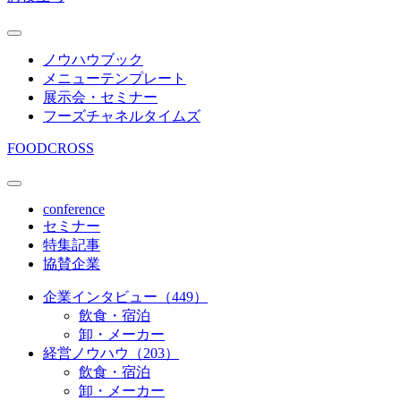
ノウハウブック
メニューテンプレート
展示会・セミナー
フーズチャネルタイムズ
FOODCROSS
conference
セミナー
特集記事
協賛企業
企業インタビュー（449）
飲食・宿泊
卸・メーカー
経営ノウハウ（203）
飲食・宿泊
卸・メーカー