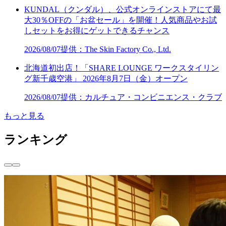
KUNDAL（クンダル）、公式オンラインストアにて最
大30％OFFの「お盆セール」を開催！人気商品やお試
しセットをお得にゲットできるチャンス
2026/08/07
提供：The Skin Factory Co., Ltd.
北海道初出店！「SHARE LOUNGE ワークスタイリン
グ新千歳空港」 2026年8月7日（金）オープン
2026/08/07
提供：カルチュア・コンビニエンス・クラブ
もっと見る
ランキング