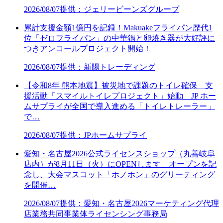
2026/08/07
提供：ジェリービーンズグループ
累計支援金額1億円を記録！Makuakeフライパン歴代1
位「ゼロフライパン」の中華鍋と卵焼き器が大好評に
つきアンコールプロジェクト開始！
2026/08/07
提供：新陽トレーディング
【令和8年 熊本地震】被災地で課題のトイレ確保 支
援活動「スマイルトイレプロジェクト」始動 JP ホー
ムサプライが全国で導入進める「トイレトレーラー」
で…
2026/08/07
提供：JPホームサプライ
愛知・名古屋2026公式ライセンスショップ（丸善岐阜
店内）が8月11日（火）にOPENします オープンを記
念し、大会マスコット「ホノホン」のグリーティング
を開催…
2026/08/07
提供：愛知・名古屋2026マーケティング代理
店業務共同事業体ライセンシング事務局