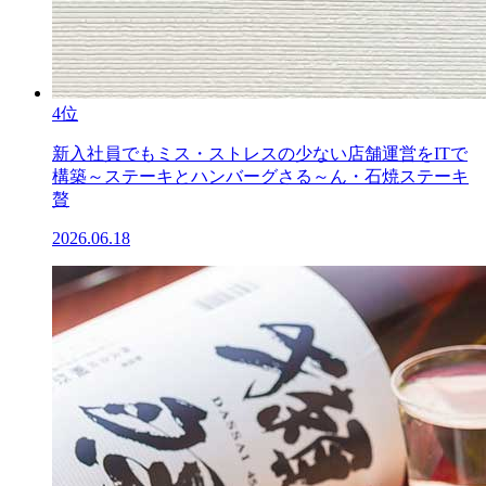
4位
新入社員でもミス・ストレスの少ない店舗運営をITで
構築～ステーキとハンバーグさる～ん・石焼ステーキ
贅
2026.06.18