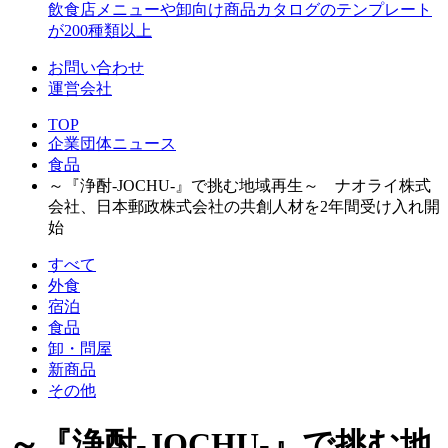
飲食店メニューや卸向け商品カタログのテンプレート
が200種類以上
お問い合わせ
運営会社
TOP
企業団体ニュース
食品
～『浄酎-JOCHU-』で挑む地域再生～ ナオライ株式
会社、日本郵政株式会社の共創人材を2年間受け入れ開
始
すべて
外食
宿泊
食品
卸・問屋
新商品
その他
～『浄酎-JOCHU-』で挑む地