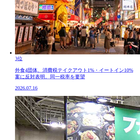
3位
外食4団体、消費税テイクアウト1%・イートイン10%
案に反対表明。同一税率を要望
2026.07.16