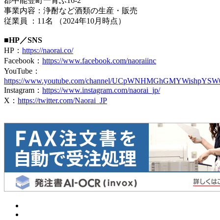
郡中能登町一青ふ16-2
事業内容：浄酎など酒類の生産・販売
従業員 ：11名 （2024年10月時点）
■HP／SNS
HP：
https://naorai.co/
Facebook：
https://www.facebook.com/naoraiinc
YouTube：
https://www.youtube.com/channel/UCpWNHMGhGMYWishpYSW
Instagram：
https://www.instagram.com/naorai_jp/
X：
https://twitter.com/Naorai_JP