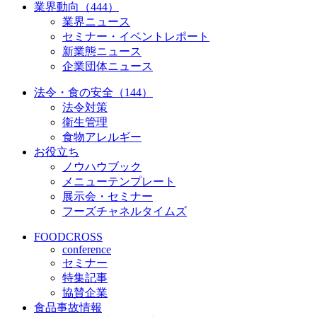
業界動向（444）
業界ニュース
セミナー・イベントレポート
新業態ニュース
企業団体ニュース
法令・食の安全（144）
法令対策
衛生管理
食物アレルギー
お役立ち
ノウハウブック
メニューテンプレート
展示会・セミナー
フーズチャネルタイムズ
FOODCROSS
conference
セミナー
特集記事
協賛企業
食品事故情報