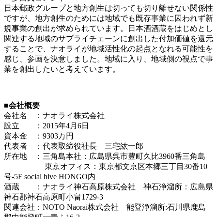
日本郵政グループと地方創生は切っても切り離せない関係性
ですが、地方創生のためには地域でも既存事業に囚われず新
規事業の創出が求められています。日本酒酒蔵をはじめとし
関連する地域のサプライチェーンに創出した付加価値を還元
することで、ナオライが地域活性化の起点となれる可能性を
感じ、参画を決意しました。地域に入り、地域側の視点で事
業を創出したいと考えています。
■会社概要
会社名 ：ナオライ株式会社
設立 ：2015年4月6日
資本金 ：9303万円
代表者 ：代表取締役社長 三宅紘一郎
所在地 ：三角島本社：広島県呉市豊町久比3960番三角島
東京オフィス：東京都文京区本郷三丁目30番10
号-5F social hive HONGO内
酒蔵 ：ナオライ神石高原株式会社 神石浄溜所：広島県
神石郡神石高原町小畠1729-3
関連会社：NOTO Naorai株式会社 能登浄溜所:石川県鹿島