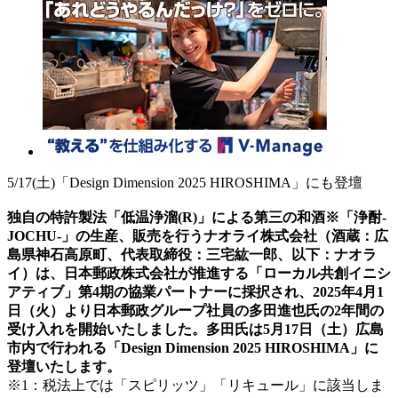
5/17(土)「Design Dimension 2025 HIROSHIMA」にも登壇
独自の特許製法「低温浄溜(R)」による第三の和酒※「浄酎-
JOCHU-」の生産、販売を行うナオライ株式会社（酒蔵：広
島県神石高原町、代表取締役：三宅紘一郎、以下：ナオラ
イ）は、日本郵政株式会社が推進する「ローカル共創イニシ
アティブ」第4期の協業パートナーに採択され、2025年4月1
日（火）より日本郵政グループ社員の多田進也氏の2年間の
受け入れを開始いたしました。多田氏は5月17日（土）広島
市内で行われる「Design Dimension 2025 HIROSHIMA」に
登壇いたします。
※1：税法上では「スピリッツ」「リキュール」に該当しま