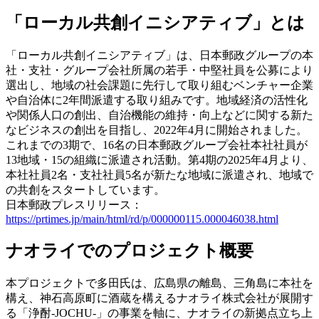
「ローカル共創イニシアティブ」とは
「ローカル共創イニシアティブ」は、日本郵政グループの本
社・支社・グループ会社所属の若手・中堅社員を公募により
選出し、地域の社会課題に先行して取り組むベンチャー企業
や自治体に2年間派遣する取り組みです。地域経済の活性化
や関係人口の創出、自治機能の維持・向上などに関する新た
なビジネスの創出を目指し、2022年4月に開始されました。
これまでの3期で、16名の日本郵政グループ会社本社社員が
13地域・15の組織に派遣され活動。第4期の2025年4月より、
本社社員2名・支社社員5名が新たな地域に派遣され、地域で
の共創をスタートしています。
日本郵政プレスリリース：
https://prtimes.jp/main/html/rd/p/000000115.000046038.html
ナオライでのプロジェクト概要
本プロジェクトで多田氏は、広島県の離島、三角島に本社を
構え、神石高原町に酒蔵を構えるナオライ株式会社が展開す
る「浄酎-JOCHU-」の事業を軸に、ナオライの新拠点立ち上