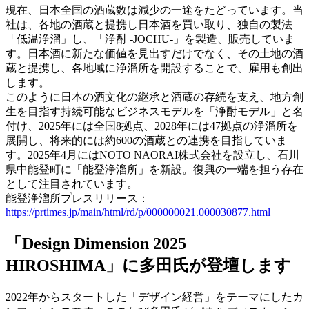
現在、日本全国の酒蔵数は減少の一途をたどっています。当
社は、各地の酒蔵と提携し日本酒を買い取り、独自の製法
「低温浄溜」し、「浄酎 -JOCHU-」を製造、販売していま
す。日本酒に新たな価値を見出すだけでなく、その土地の酒
蔵と提携し、各地域に浄溜所を開設することで、雇用も創出
します。
このように日本の酒文化の継承と酒蔵の存続を支え、地方創
生を目指す持続可能なビジネスモデルを「浄酎モデル」と名
付け、2025年には全国8拠点、2028年には47拠点の浄溜所を
展開し、将来的には約600の酒蔵との連携を目指していま
す。2025年4月にはNOTO NAORAI株式会社を設立し、石川
県中能登町に「能登浄溜所」を新設。復興の一端を担う存在
として注目されています。
能登浄溜所プレスリリース：
https://prtimes.jp/main/html/rd/p/000000021.000030877.html
「Design Dimension 2025
HIROSHIMA」に多田氏が登壇します
2022年からスタートした「デザイン経営」をテーマにしたカ