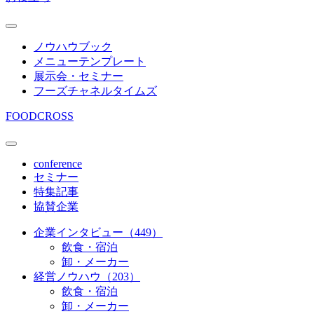
ノウハウブック
メニューテンプレート
展示会・セミナー
フーズチャネルタイムズ
FOODCROSS
conference
セミナー
特集記事
協賛企業
企業インタビュー（449）
飲食・宿泊
卸・メーカー
経営ノウハウ（203）
飲食・宿泊
卸・メーカー