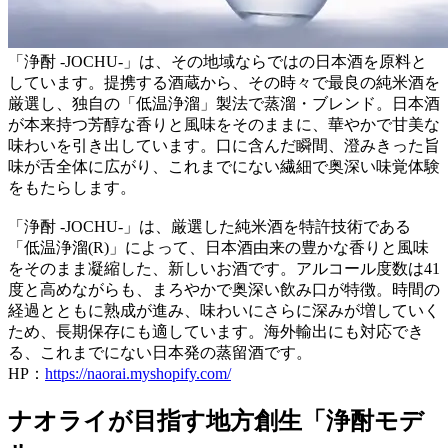
「浄酎 -JOCHU-」は、その地域ならではの日本酒を原料と
しています。提携する酒蔵から、その時々で最良の純米酒を
厳選し、独自の「低温浄溜」製法で蒸溜・ブレンド。日本酒
が本来持つ芳醇な香りと風味をそのままに、華やかで甘美な
味わいを引き出しています。口に含んだ瞬間、澄みきった旨
味が舌全体に広がり、これまでにない繊細で奥深い味覚体験
をもたらします。
「浄酎 -JOCHU-」は、厳選した純米酒を特許技術である
「低温浄溜(R)」によって、日本酒由来の豊かな香りと風味
をそのまま凝縮した、新しいお酒です。アルコール度数は41
度と高めながらも、まろやかで奥深い飲み口が特徴。時間の
経過とともに熟成が進み、味わいにさらに深みが増していく
ため、長期保存にも適しています。海外輸出にも対応でき
る、これまでにない日本発の蒸留酒です。
HP：
https://naorai.myshopify.com/
ナオライが目指す地方創生「浄酎モデ