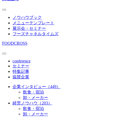
ノウハウブック
メニューテンプレート
展示会・セミナー
フーズチャネルタイムズ
FOODCROSS
conference
セミナー
特集記事
協賛企業
企業インタビュー（449）
飲食・宿泊
卸・メーカー
経営ノウハウ（203）
飲食・宿泊
卸・メーカー