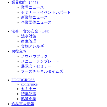
業界動向（444）
業界ニュース
セミナー・イベントレポート
新業態ニュース
企業団体ニュース
法令・食の安全（144）
法令対策
衛生管理
食物アレルギー
お役立ち
ノウハウブック
メニューテンプレート
展示会・セミナー
フーズチャネルタイムズ
FOODCROSS
conference
セミナー
特集記事
協賛企業
食品事故情報