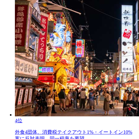
4位
外食4団体、消費税テイクアウト1%・イートイン10%
案に反対表明。同一税率を要望