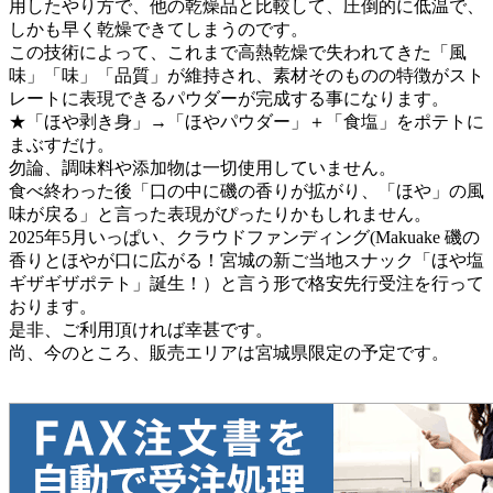
用したやり方で、他の乾燥品と比較して、圧倒的に低温で、
しかも早く乾燥できてしまうのです。
この技術によって、これまで高熱乾燥で失われてきた「風
味」「味」「品質」が維持され、素材そのものの特徴がスト
レートに表現できるパウダーが完成する事になります。
★「ほや剥き身」→「ほやパウダー」＋「食塩」をポテトに
まぶすだけ。
勿論、調味料や添加物は一切使用していません。
食べ終わった後「口の中に磯の香りが拡がり、「ほや」の風
味が戻る」と言った表現がぴったりかもしれません。
2025年5月いっぱい、クラウドファンディング(Makuake 磯の
香りとほやが口に広がる！宮城の新ご当地スナック「ほや塩
ギザギザポテト」誕生！）と言う形で格安先行受注を行って
おります。
是非、ご利用頂ければ幸甚です。
尚、今のところ、販売エリアは宮城県限定の予定です。