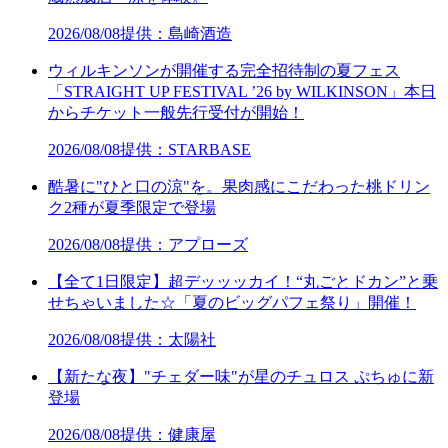
2026/08/08
提供：島崎酒造
ウィルキンソンが開催する完全招待制の夏フェス
「STRAIGHT UP FESTIVAL ’26 by WILKINSON」本日
からチケット一般先行受付が開始！
2026/08/08
提供：STARBASE
酷暑に"ひと口の涼"を。果肉感にこだわった桃ドリン
ク2種が夏季限定で登場
2026/08/08
提供：アプローズ
【全て1日限定】超デッッッカイ！“丸ごとドカン”と乗
せちゃいました☆「夏のビッグパフェ祭り」開催！
2026/08/08
提供：太陽社
【新たな夜】"チェダー味"が星のチュロス ぷちゅに新
登場
2026/08/08
提供：健康屋