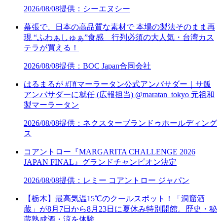
2026/08/08
提供：シーエヌシー
幕張で、日本の高品質な素材で 本場の製法そのまま再
現 “ふわぁしゅぁ”食感 行列必須の大人気・台湾カス
テラが買える！
2026/08/08
提供：BOC Japan合同会社
はるまるが #頂マーラータン公式アンバサダー｜サ飯
アンバサダーに就任 (広報担当) @maratan_tokyo 元祖和
製マーラータン
2026/08/08
提供：ネクスターブランドゥホールディング
ス
コアントロー『MARGARITA CHALLENGE 2026
JAPAN FINAL』グランドチャンピオン決定
2026/08/08
提供：レミー コアントロー ジャパン
【栃木】最高気温15℃のクールスポット！「洞窟酒
蔵」が8月7日から8月23日に夏休み特別開館。歴史・秘
蔵熟成酒・涼を体験。