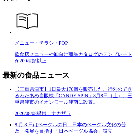
メニュー・チラシ・POP
飲食店メニューや卸向け商品カタログのテンプレート
が200種類以上
最新の食品ニュース
【三重県津市】1日最大176個を販売した、行列のでき
るわたあめ自販機「CANDY SPIN」8月8日（土）、三
重県津市のイオンモール津南に設置。
2026/08/08
提供：ナカザワ
8 月 8 日はベーグルの日 日本のベーグル文化の普
及・発展を目指す「日本ベーグル協会」設立