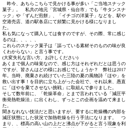
昨今、あちらこちらで見かける事が多い「ご当地スナック
菓子」。 私共の地元「宮城県・仙台市」でも「牛タンスナ
ック」や「ずんだ煎餅」、「イチゴの洋菓子」などを、駅や
空港売店、道の駅各店にて頻繁に見かける様になりまし
た。
私も気になって購入しては食すのですが、その際、常に感じ
るのは、、、、、
これらのスナック菓子は「謳っている素材そのものの味が良
くわからない」と言う事です。
(大変失礼な言い方、お許しください)
あくまで個人の味覚なので、感じ方はそれぞれだとは思うの
ですが、皆さんはどの様にお感じでしょうか？ 弊社は2017
年。当時、廃棄され続けていた三陸の夏の風物詩「ほや」を
救い出す事！を目的に立ち上がった会社で、それ以来、愚直
に「ほやを棄てさせない挑戦」に取組んで参りました。
そして数年前に、「乾燥革命」とまで言われている「減圧平
衡発熱乾燥法」に出くわし、ずっとこの企画を温めて来まし
た。
聞きなれない技法だと思いますが、要するに乾燥機の内部を
減圧状態にした状況で加熱乾燥を行う手法になります。 つ
まり、、標高の高い山の上だと沸点が下がると言う現象を利