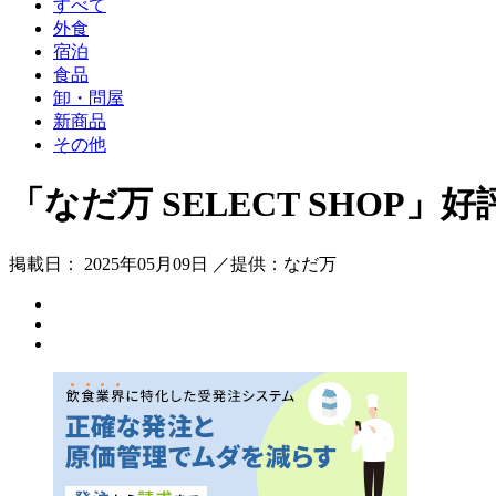
すべて
外食
宿泊
食品
卸・問屋
新商品
その他
「なだ万 SELECT SHO
掲載日： 2025年05月09日 ／提供：なだ万