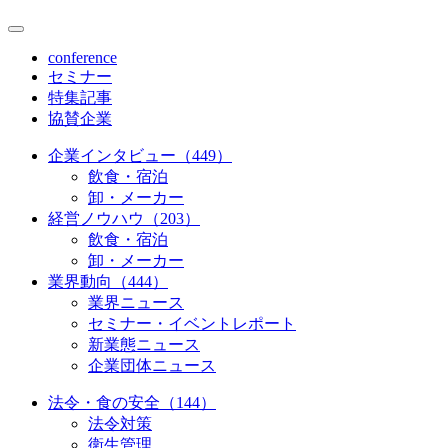
conference
セミナー
特集記事
協賛企業
企業インタビュー（449）
飲食・宿泊
卸・メーカー
経営ノウハウ（203）
飲食・宿泊
卸・メーカー
業界動向（444）
業界ニュース
セミナー・イベントレポート
新業態ニュース
企業団体ニュース
法令・食の安全（144）
法令対策
衛生管理