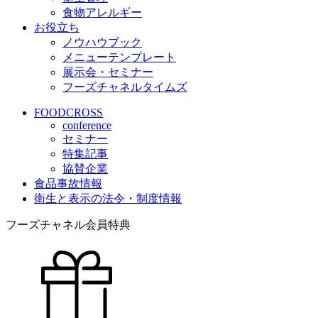
食物アレルギー
お役立ち
ノウハウブック
メニューテンプレート
展示会・セミナー
フーズチャネルタイムズ
FOODCROSS
conference
セミナー
特集記事
協賛企業
食品事故情報
衛生と表示の法令・制度情報
フーズチャネル会員特典