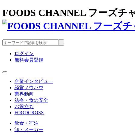
FOODS CHANNEL フー
ログイン
無料会員登録
企業インタビュー
経営ノウハウ
業界動向
法令・食の安全
お役立ち
FOODCROSS
飲食・宿泊
卸・メーカー