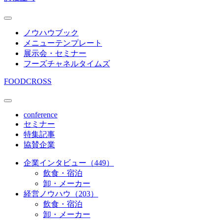
ノウハウブック
メニューテンプレート
展示会・セミナー
フーズチャネルタイムズ
FOODCROSS
conference
セミナー
特集記事
協賛企業
企業インタビュー（449）
飲食・宿泊
卸・メーカー
経営ノウハウ（203）
飲食・宿泊
卸・メーカー