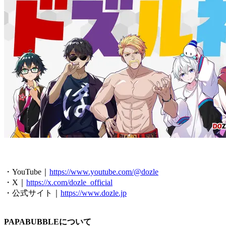
・YouTube｜
https://www.youtube.com/@dozle
・X｜
https://x.com/dozle_official
・公式サイト｜
https://www.dozle.jp
PAPABUBBLEについて