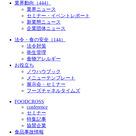
業界動向（444）
業界ニュース
セミナー・イベントレポート
新業態ニュース
企業団体ニュース
法令・食の安全（144）
法令対策
衛生管理
食物アレルギー
お役立ち
ノウハウブック
メニューテンプレート
展示会・セミナー
フーズチャネルタイムズ
FOODCROSS
conference
セミナー
特集記事
協賛企業
食品事故情報