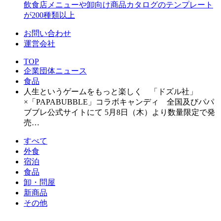
飲食店メニューや卸向け商品カタログのテンプレート
が200種類以上
お問い合わせ
運営会社
TOP
企業団体ニュース
食品
人生というゲームをもっと楽しく 「ドズル社」
×「PAPABUBBLE」コラボキャンディ 全国及びパパ
ブブレ公式サイトにて 5月8日（木）より数量限定で発
売…
すべて
外食
宿泊
食品
卸・問屋
新商品
その他