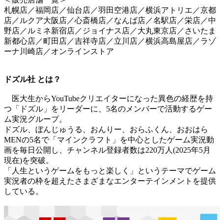
札幌店／福岡店／仙台店／羽田空港店／横浜アトリエ／京都
店／ルクア大阪店／心斎橋店／なんば店／名駅店／栄店／中
野店／ルミネ新宿店／ジョイナス店／大丸東京店／さいたま
新都心店／町田店／吉祥寺店／立川店／横浜高島屋店／ラゾ
ーナ川崎店／オンラインストア
ドズル社 とは？
医大生からYouTubeクリエイターになった異色の経歴を持
つ「ドズル」をリーダーに、5名のメンバーで活動するゲー
ム実況グループ。
ドズル、ぼんじゅうる、おんりー、おらふくん、おおはら
MENの5名で「マインクラフト」を中心としたゲーム実況動
画を毎日公開し、チャンネル登録者数は220万人(2025年5月
現在)を突破。
「人生というゲームをもっと楽しく」というテーマでゲーム
実況者の枠を超えたさまざまなエンターテインメントを提供
している。