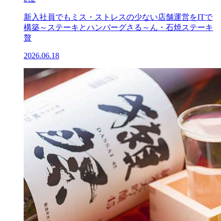
新入社員でもミス・ストレスの少ない店舗運営をITで
構築～ステーキとハンバーグさる～ん・石焼ステーキ
贅
2026.06.18