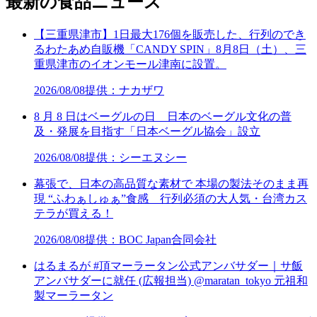
最新の食品ニュース
【三重県津市】1日最大176個を販売した、行列のでき
るわたあめ自販機「CANDY SPIN」8月8日（土）、三
重県津市のイオンモール津南に設置。
2026/08/08
提供：ナカザワ
8 月 8 日はベーグルの日 日本のベーグル文化の普
及・発展を目指す「日本ベーグル協会」設立
2026/08/08
提供：シーエヌシー
幕張で、日本の高品質な素材で 本場の製法そのまま再
現 “ふわぁしゅぁ”食感 行列必須の大人気・台湾カス
テラが買える！
2026/08/08
提供：BOC Japan合同会社
はるまるが #頂マーラータン公式アンバサダー｜サ飯
アンバサダーに就任 (広報担当) @maratan_tokyo 元祖和
製マーラータン