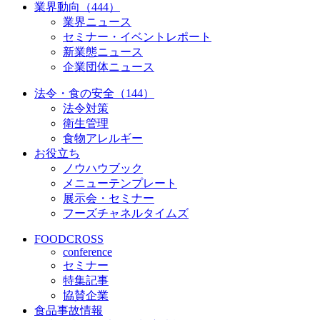
業界動向（444）
業界ニュース
セミナー・イベントレポート
新業態ニュース
企業団体ニュース
法令・食の安全（144）
法令対策
衛生管理
食物アレルギー
お役立ち
ノウハウブック
メニューテンプレート
展示会・セミナー
フーズチャネルタイムズ
FOODCROSS
conference
セミナー
特集記事
協賛企業
食品事故情報