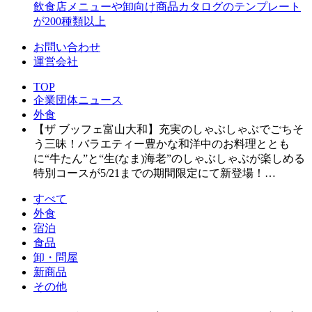
飲食店メニューや卸向け商品カタログのテンプレート
が200種類以上
お問い合わせ
運営会社
TOP
企業団体ニュース
外食
【ザ ブッフェ富山大和】充実のしゃぶしゃぶでごちそ
う三昧！バラエティー豊かな和洋中のお料理ととも
に“牛たん”と“生(なま)海老”のしゃぶしゃぶが楽しめる
特別コースが5/21までの期間限定にて新登場！…
すべて
外食
宿泊
食品
卸・問屋
新商品
その他