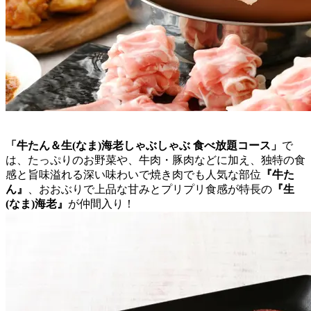
「牛たん＆生(なま)海老しゃぶしゃぶ 食べ放題コース」
で
は、たっぷりのお野菜や、牛肉・豚肉などに加え、独特の食
感と旨味溢れる深い味わいで焼き肉でも人気な部位
『牛た
ん』
、おおぶりで上品な甘みとプリプリ食感が特長の
『生
(なま)海老』
が仲間入り！