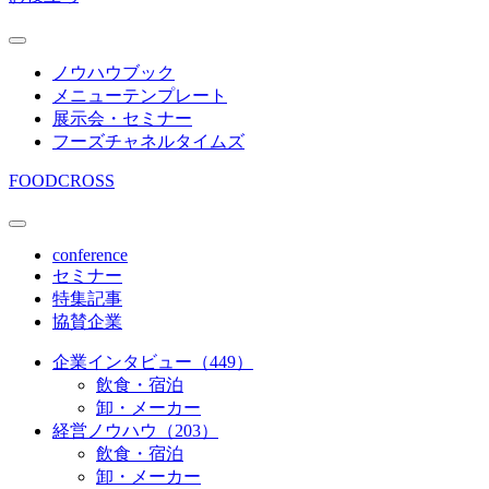
ノウハウブック
メニューテンプレート
展示会・セミナー
フーズチャネルタイムズ
FOODCROSS
conference
セミナー
特集記事
協賛企業
企業インタビュー（449）
飲食・宿泊
卸・メーカー
経営ノウハウ（203）
飲食・宿泊
卸・メーカー