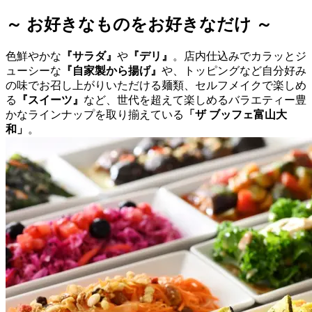
～ お好きなものをお好きなだけ ～
色鮮やかな
『サラダ』
や
『デリ』
。店内仕込みでカラッとジ
ューシーな
『自家製から揚げ』
や、トッピングなど自分好み
の味でお召し上がりいただける麺類、セルフメイクで楽しめ
る
『スイーツ』
など、世代を超えて楽しめるバラエティー豊
かなラインナップを取り揃えている
「ザ ブッフェ富山大
和」
。