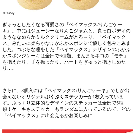
ぎゅっとしたくなる可愛さの『ベイマックス/りんごケー
キ』。中にはジューシーなりんごジャムと、真っ白ボディの
ようななめらかミルククリームがとろ～り。「ベイマック
ス」みたいに柔らかなふかふかスポンジで優しく包みこみま
した。つぶらな瞳をした「ベイマックス」デザインのふかふ
かスポンジケーキは全部で6種類。まんまるネコの「モチ」
を抱えたり、手を振ったり、ハートをぎゅっと抱きしめた
り…。
さらに、8個入には『ベイマックス/りんごケーキ』でしか出
会えないオリジナル
ぷくぷくステッカー
が1枚入っていま
す。ぷっくり立体的なデザインのステッカーは全部で5種
類！ケーキもステッカーもランダムに入っているので、どの
「ベイマックス」に出会えるかお楽しみに！