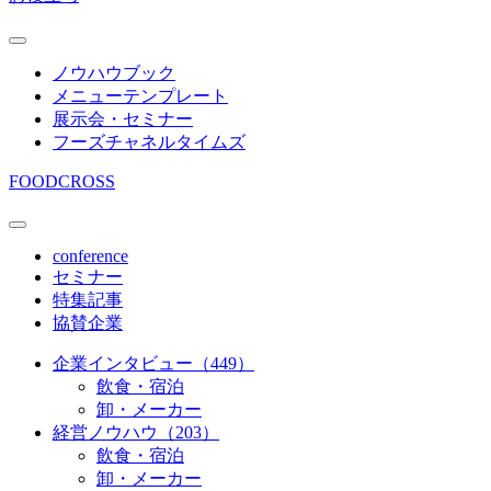
ノウハウブック
メニューテンプレート
展示会・セミナー
フーズチャネルタイムズ
FOODCROSS
conference
セミナー
特集記事
協賛企業
企業インタビュー（449）
飲食・宿泊
卸・メーカー
経営ノウハウ（203）
飲食・宿泊
卸・メーカー