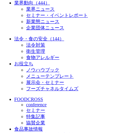
業界動向（444）
業界ニュース
セミナー・イベントレポート
新業態ニュース
企業団体ニュース
法令・食の安全（144）
法令対策
衛生管理
食物アレルギー
お役立ち
ノウハウブック
メニューテンプレート
展示会・セミナー
フーズチャネルタイムズ
FOODCROSS
conference
セミナー
特集記事
協賛企業
食品事故情報