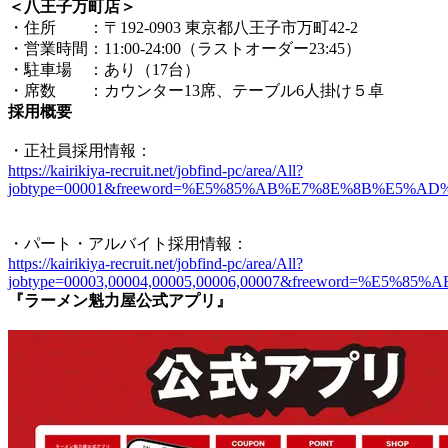
＜八王子万町店＞
・住所 ：〒192-0903 東京都八王子市万町42-2
・営業時間：11:00-24:00（ラストオーダー23:45）
・駐車場 ：あり（17台）
・席数 ：カウンター13席、テーブル6人掛け５卓
採用概要
・正社員採用情報：
https://kairikiya-recruit.net/jobfind-pc/area/All?
jobtype=00001&freeword=%E5%85%AB%E7%8E%8B%E5%
・パート・アルバイト採用情報：
https://kairikiya-recruit.net/jobfind-pc/area/All?
jobtype=00003,00004,00005,00006,00007&freeword=%
『ラーメン魁力屋公式アプリ』