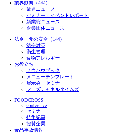
業界動向（444）
業界ニュース
セミナー・イベントレポート
新業態ニュース
企業団体ニュース
法令・食の安全（144）
法令対策
衛生管理
食物アレルギー
お役立ち
ノウハウブック
メニューテンプレート
展示会・セミナー
フーズチャネルタイムズ
FOODCROSS
conference
セミナー
特集記事
協賛企業
食品事故情報