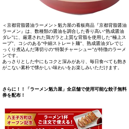
＜京都背脂醤油ラーメン＞魁力屋の看板商品『京都背脂醤油
ラーメン』は、数種類の醤油を調合した香り高い“熟成醤油
ダレ”に、厳選された鶏ガラと上質な背脂を使用した“極上ス
ープ”、コシのある“中細ストレート麺”、熟成醤油ダレでじ
っくり煮込んだ薄切りの“特製チャーシュー”が特徴のラーメ
ンです。
あっさりとした中にもコクと深みがあり、毎日食べても飽き
がこない素朴で懐かしい味わいをお楽しみいただけます。
さらに！！「ラーメン魁力屋」全店舗で使用可能な餃子無料
券を配布！