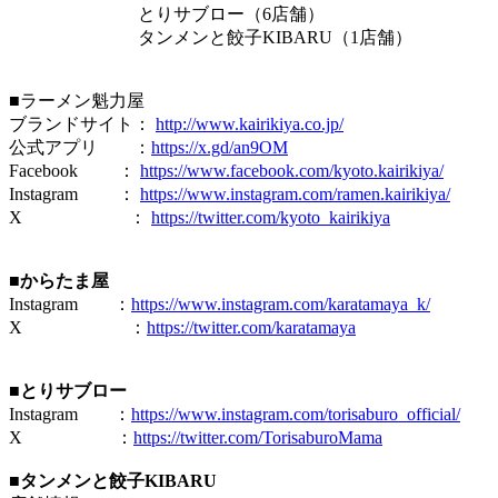
とりサブロー（6店舗）
タンメンと餃子KIBARU（1店舗）
■ラーメン魁力屋
ブランドサイト：
http://www.kairikiya.co.jp/
公式アプリ ：
https://x.gd/an9OM
Facebook ：
https://www.facebook.com/kyoto.kairikiya/
Instagram ：
https://www.instagram.com/ramen.kairikiya/
X ：
https://twitter.com/kyoto_kairikiya
■からたま屋
Instagram ：
https://www.instagram.com/karatamaya_k/
X ：
https://twitter.com/karatamaya
■とりサブロー
Instagram ：
https://www.instagram.com/torisaburo_official/
X ：
https://twitter.com/TorisaburoMama
■タンメンと餃子KIBARU