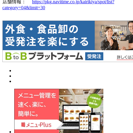
店舗情報：
https://pkg.navitime.co.jp/kairikiya/spot/list?
category=04&limit=30