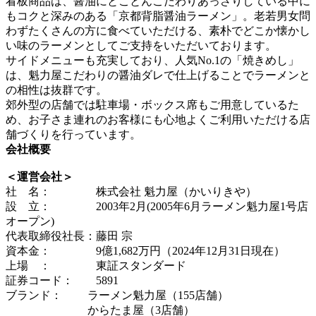
看板商品は、醤油にとことんこだわりあっさりしている中に
もコクと深みのある「京都背脂醤油ラーメン」。老若男女問
わずたくさんの方に食べていただける、素朴でどこか懐かし
い味のラーメンとしてご支持をいただいております。
サイドメニューも充実しており、人気No.1の「焼きめし」
は、魁力屋こだわりの醤油ダレで仕上げることでラーメンと
の相性は抜群です。
郊外型の店舗では駐車場・ボックス席もご用意しているた
め、お子さま連れのお客様にも心地よくご利用いただける店
舗づくりを行っています。
会社概要
＜運営会社＞
社 名： 株式会社 魁力屋（かいりきや）
設 立： 2003年2月(2005年6月ラーメン魁力屋1号店
オープン)
代表取締役社長：藤田 宗
資本金： 9億1,682万円（2024年12月31日現在）
上場 ： 東証スタンダード
証券コード： 5891
ブランド： ラーメン魁力屋（155店舗）
からたま屋（3店舗）