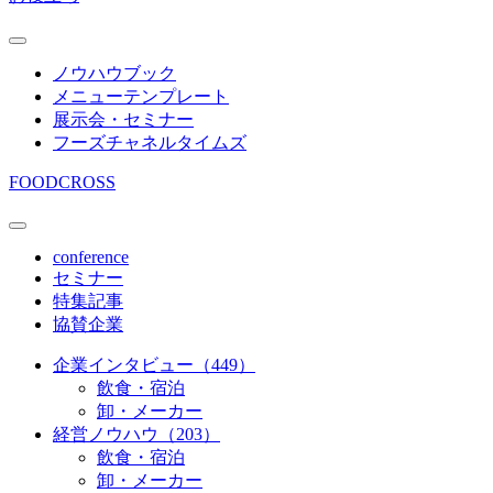
ノウハウブック
メニューテンプレート
展示会・セミナー
フーズチャネルタイムズ
FOODCROSS
conference
セミナー
特集記事
協賛企業
企業インタビュー（449）
飲食・宿泊
卸・メーカー
経営ノウハウ（203）
飲食・宿泊
卸・メーカー