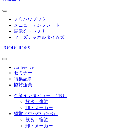
ノウハウブック
メニューテンプレート
展示会・セミナー
フーズチャネルタイムズ
FOODCROSS
conference
セミナー
特集記事
協賛企業
企業インタビュー（449）
飲食・宿泊
卸・メーカー
経営ノウハウ（203）
飲食・宿泊
卸・メーカー