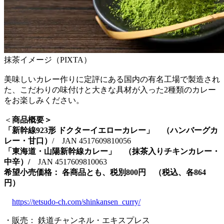
抹茶イメージ（PIXTA）
美味しいカレー作りに定評にある国内の有名工場で製造され
た、こだわりの味付けと大きな具材が入った2種類のカレー
をお楽しみください。
＜
商品概要＞
「新幹線923形 ドクターイエローカレー」 （ハンバーグカ
レー・甘口）
/ JAN 4517609810056
「東海道・山陽新幹線カレー」 （抹茶入りチキンカレー・
中辛）/
JAN 4517609810063
希望小売価格： 各商品とも、税別800円 （税込、各864
円）
https://tetsudo-ch.com/shinkansen_curry/
・販売： 鉄道チャンネル・エキスプレス