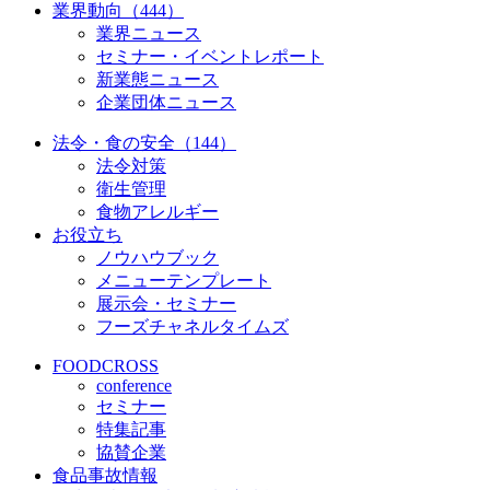
業界動向（444）
業界ニュース
セミナー・イベントレポート
新業態ニュース
企業団体ニュース
法令・食の安全（144）
法令対策
衛生管理
食物アレルギー
お役立ち
ノウハウブック
メニューテンプレート
展示会・セミナー
フーズチャネルタイムズ
FOODCROSS
conference
セミナー
特集記事
協賛企業
食品事故情報