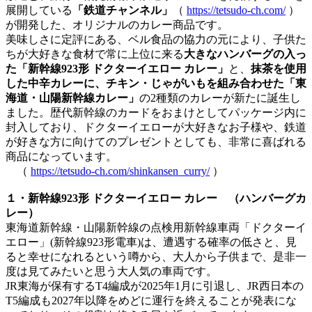
展開している
「鉄道チャンネル」
（
https://tetsudo-ch.com/
）
が開発した、オリジナルのカレー商品です。
美味しさに定評にある、ベル食品の協力の元により、子供た
ちが大好きな食材で常に上位に来る
大きなハンバーグの入っ
た「新幹線923形 ドクターイエロー カレー」
と、
抹茶を使用
した中辛カレーに、チキン・じゃがいもを組み合わせた「東
海道・山陽新幹線カレー」
の2種類のカレーが新たに誕生し
ました。歴代新幹線のカードをおまけとしてパッケージ内に
封入しており、ドクターイエローが大好きなお子様や、鉄道
が好きな方に向けてのプレゼントとしても、非常に喜ばれる
商品になっています。
（
https://tetsudo-ch.com/shinkansen_curry/
）
１・新幹線923形 ドクターイエロー カレー （ハンバーグカ
レー）
東海道新幹線・山陽新幹線の点検用新幹線車両「ドクターイ
エロー」(新幹線923形電車)は、遭遇する確率の低さと、見
ると幸せになれるという噂から、大人から子供まで、是非一
度は見てみたいと思う大人気の車両です。
JR東海が保有するT4編成が2025年1月に引退し、JR西日本の
T5編成も2027年以降をめどに運行を終えることが発表にな