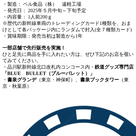
・製造： ベル食品（株） 遠軽工場
・発売日： 2025年５月中旬～下旬予定
・内容量： 1人前200ｇ
※歴代の新幹線車両のトレーディングカード1種類を、おま
けとして各パッケージ内にランダムで封入(全７種類カード)
・賞味期限：発売当初は製造から1年
一部店舗で先行販売を実施！
ひと足先に商品を手に入れたい方は、ぜひ下記のお店を覗い
てみてください。
・品川駅新幹線北口改札内コンコース内・
鉄道グッズ専門店
「BLUE BULLET（ブルーバレット）」
・
書泉グランデ
（東京・神保町）、
書泉ブックタワー
（東
京・秋葉原）