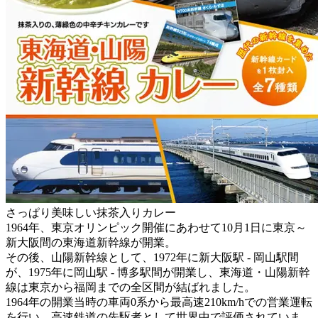
さっぱり美味しい抹茶入りカレー
1964年、東京オリンピック開催にあわせて10月1日に東京～
新大阪間の東海道新幹線が開業。
その後、山陽新幹線として、1972年に新大阪駅 - 岡山駅間
が、1975年に岡山駅 - 博多駅間が開業し、東海道・山陽新幹
線は東京から福岡までの全区間が結ばれました。
1964年の開業当時の車両0系から最高速210km/hでの営業運転
を行い、高速鉄道の先駆者として世界中で評価されていま