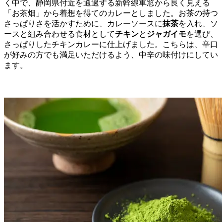
く中で、静岡県付近を通過する新幹線車窓から良く見える
「お茶畑」から着想を得てのカレーとしました。お茶の持つ
さっぱりさを活かすために、カレーソースに
抹茶
を入れ、ソ
ースと組み合わせる食材として
チキン
と
ジャガイモ
を選び、
さっぱりしたチキンカレーに仕上げました。こちらは、辛口
が好みの方でも満足いただけるよう、中辛の味付けにしてい
ます。