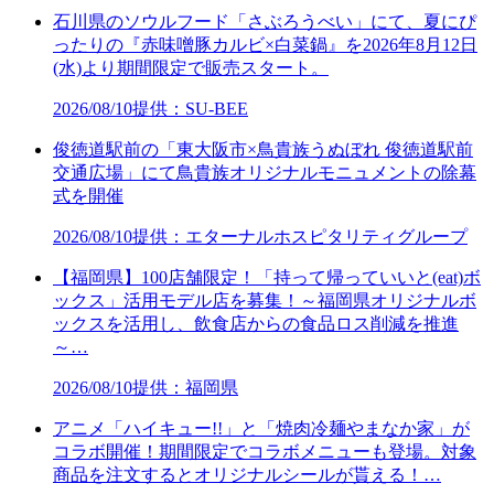
石川県のソウルフード「さぶろうべい」にて、夏にぴ
ったりの『赤味噌豚カルビ×白菜鍋』を2026年8月12日
(水)より期間限定で販売スタート。
2026/08/10
提供：SU-BEE
俊徳道駅前の「東大阪市×鳥貴族うぬぼれ 俊徳道駅前
交通広場」にて鳥貴族オリジナルモニュメントの除幕
式を開催
2026/08/10
提供：エターナルホスピタリティグループ
【福岡県】100店舗限定！「持って帰っていいと(eat)ボ
ックス」活用モデル店を募集！～福岡県オリジナルボ
ックスを活用し、飲食店からの食品ロス削減を推進
～…
2026/08/10
提供：福岡県
アニメ「ハイキュー!!」と「焼肉冷麺やまなか家」が
コラボ開催！期間限定でコラボメニューも登場。対象
商品を注文するとオリジナルシールが貰える！…