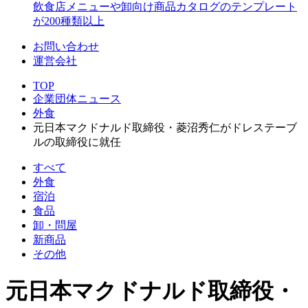
飲食店メニューや卸向け商品カタログのテンプレート
が200種類以上
お問い合わせ
運営会社
TOP
企業団体ニュース
外食
元日本マクドナルド取締役・菱沼秀仁がドレステーブ
ルの取締役に就任
すべて
外食
宿泊
食品
卸・問屋
新商品
その他
元日本マクドナルド取締役・