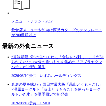
メニュー・チラシ・POP
飲食店メニューや卸向け商品カタログのテンプレート
が200種類以上
最新の外食ニュース
“賞味期限1分”の生つくねに「合法レバ刺し」。まだ知
られていない大分の旨いものを集めた『アブラヤクマ
ハチ』が中野に誕生
2026/08/10
提供：いずみホールディングス
真庭の夏を味わう 西日本最大級「蒜山とうもろこし」
×湯原ヨーグルト「蒜山とうもろこしを使ったヨーグ
ルトかき氷」を夏季限定で新発売！
2026/08/10
提供：OMOI