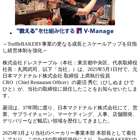
～TruffleBAKERY事業の更なる成長とスケールアップを目指
し経営体制を強化～
株式会社ドレステーブル（本社：東京都中央区、代表取締役
社長：丸岡武司、以下「当社」）は、2025年5月1日付で、元
日本マクドナルド株式会社 取締役 上席執行役員
CRO（Chief Restaurant Officer）の菱沼 秀仁（ひしぬま ひで
ひと）が、当社の取締役に就任したことをお知らせいたしま
す。
菱沼は、37年間に渡り、日本マクドナルド株式会社にて、営
業、サプライチェーン、マーケティング、人事、店舗開発、
デリバリーなど幅広い領域を歴任してきました。
2025年3月より当社のベーカリー事業本部 本部長として着任
しており、このたびの取締役就任により、TruffleBAKERYの