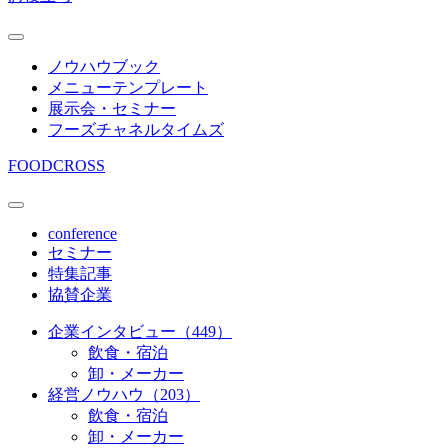
ノウハウブック
メニューテンプレート
展示会・セミナー
フーズチャネルタイムズ
FOODCROSS
conference
セミナー
特集記事
協賛企業
企業インタビュー（449）
飲食・宿泊
卸・メーカー
経営ノウハウ（203）
飲食・宿泊
卸・メーカー