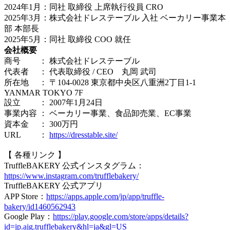
2024年1月：同社 取締役 上席執行役員 CRO
2025年3月：株式会社ドレステーブル 入社 ベーカリー事業本
部 本部長
2025年5月：同社 取締役 COO 就任
会社概要
商号 ： 株式会社ドレステーブル
代表者 ： 代表取締役 / CEO 丸岡 武司
所在地 ： 〒104-0028 東京都中央区八重洲2丁目1-1
YANMAR TOKYO 7F
設立 ： 2007年1月24日
事業内容 ： ベーカリー事業、食品卸売業、EC事業
資本金 ： 300万円
URL ：
https://dresstable.site/
【 各種リンク 】
TruffleBAKERY 公式インスタグラム：
https://www.instagram.com/trufflebakery/
TruffleBAKERY 公式アプリ
APP Store：
https://apps.apple.com/jp/app/truffle-
bakery/id1460562943
Google Play：
https://play.google.com/store/apps/details?
id=jp.ajg.trufflebakery&hl=ja&gl=US