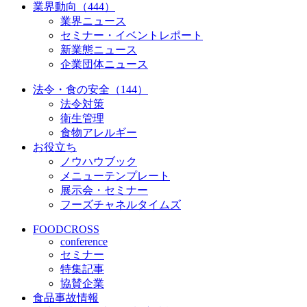
業界動向（444）
業界ニュース
セミナー・イベントレポート
新業態ニュース
企業団体ニュース
法令・食の安全（144）
法令対策
衛生管理
食物アレルギー
お役立ち
ノウハウブック
メニューテンプレート
展示会・セミナー
フーズチャネルタイムズ
FOODCROSS
conference
セミナー
特集記事
協賛企業
食品事故情報