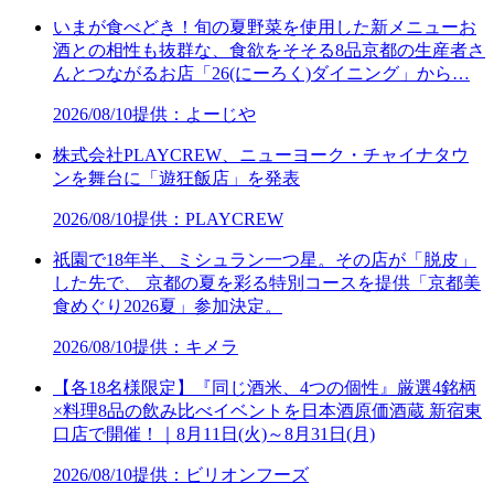
いまが食べどき！旬の夏野菜を使用した新メニューお
酒との相性も抜群な、食欲をそそる8品京都の生産者さ
んとつながるお店「26(にーろく)ダイニング」から…
2026/08/10
提供：よーじや
株式会社PLAYCREW、ニューヨーク・チャイナタウ
ンを舞台に「遊狂飯店」を発表
2026/08/10
提供：PLAYCREW
祇園で18年半、ミシュラン一つ星。その店が「脱皮」
した先で、 京都の夏を彩る特別コースを提供「京都美
食めぐり2026夏」参加決定。
2026/08/10
提供：キメラ
【各18名様限定】『同じ酒米、4つの個性』厳選4銘柄
×料理8品の飲み比べイベントを日本酒原価酒蔵 新宿東
口店で開催！｜8月11日(火)～8月31日(月)
2026/08/10
提供：ビリオンフーズ