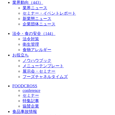
業界動向（443）
業界ニュース
セミナー・イベントレポート
新業態ニュース
企業団体ニュース
法令・食の安全（144）
法令対策
衛生管理
食物アレルギー
お役立ち
ノウハウブック
メニューテンプレート
展示会・セミナー
フーズチャネルタイムズ
FOODCROSS
conference
セミナー
特集記事
協賛企業
食品事故情報