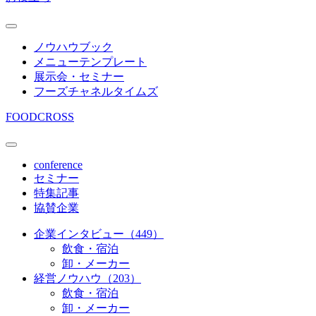
ノウハウブック
メニューテンプレート
展示会・セミナー
フーズチャネルタイムズ
FOODCROSS
conference
セミナー
特集記事
協賛企業
企業インタビュー（449）
飲食・宿泊
卸・メーカー
経営ノウハウ（203）
飲食・宿泊
卸・メーカー