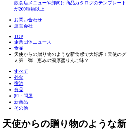
飲食店メニューや卸向け商品カタログのテンプレート
が200種類以上
お問い合わせ
運営会社
TOP
企業団体ニュース
食品
天使からの贈り物のような新食感で大好評！天使のグ
ミ第二弾 恵みの濃厚蜜りんご味？
すべて
外食
宿泊
食品
卸・問屋
新商品
その他
天使からの贈り物のような新