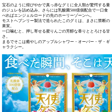
宝石のように煌びやかで真っ赤なグミに全人類が驚愕する量
のジュレを詰め込み、さらには乳酸菌500億個配合で一口食
べればエンジェルロードの先のホーリーゾーンへ。
モストヘブンリー製法で造られたこのグミは、まさに禁断の
果実。
一口噛むと、押し寄せる蜜りんごの芳醇な香りととろける甘
さ。
まるでそこは癒やしのアップルシャワー・オーバー・ザ・ギ
ャラクシー。