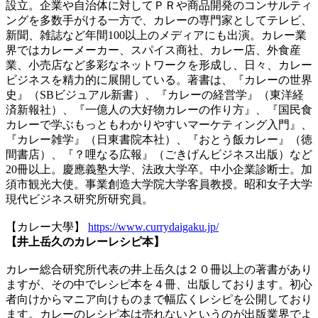
設立。企業や自治体に対してＰＲや商品開発のコンサルティ
ングを多数手がける一方で、カレーの専門家としてテレビ、
新聞、雑誌など年間100以上のメディアにも出演。カレー業
界ではカレーメーカー、スパイス商社、カレー店、外食産
業、小売店など多彩なネットワークを形成し、日々、カレー
ビジネスを精力的に展開している。著書は、『カレーの世界
史』（SBビジュアル新書）、『カレーの経営学』（東洋経
済新報社）、『一億人の大好物カレーの作り方』、『国民食
カレーで学ぶもっともわかりやすいマーケティング入門』、
『カレー雑学』（日東書院本社）、『おとう飯カレー』（徳
間書店）、『？哩なる広報』（ごきげんビジネス出版）など
20冊以上。慶應義塾大学、法政大学卒。中小企業診断士。加
須市観光大使。事業創造大学院大学客員教授。昭和女子大学
現代ビジネス研究所研究員。
【カレー大學】
https://www.currydaigaku.jp/
【井上岳久のカレーレシピ本】
カレー総合研究所代表の井上岳久は２０冊以上の著書があり
ますが、その中でレシピ本を４冊、出版しております。初心
者向けからマニア向けものまで幅広くレシピを公開しており
ます。カレーのレシピ本は売れないというのが出版業界でよ