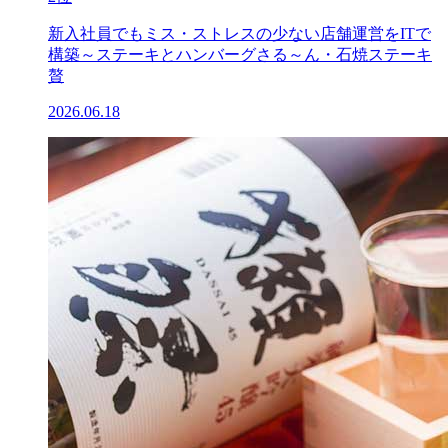
新入社員でもミス・ストレスの少ない店舗運営をITで
構築～ステーキとハンバーグさる～ん・石焼ステーキ
贅
2026.06.18