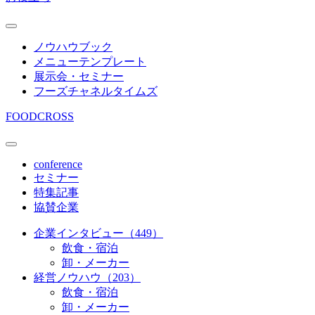
ノウハウブック
メニューテンプレート
展示会・セミナー
フーズチャネルタイムズ
FOODCROSS
conference
セミナー
特集記事
協賛企業
企業インタビュー（449）
飲食・宿泊
卸・メーカー
経営ノウハウ（203）
飲食・宿泊
卸・メーカー