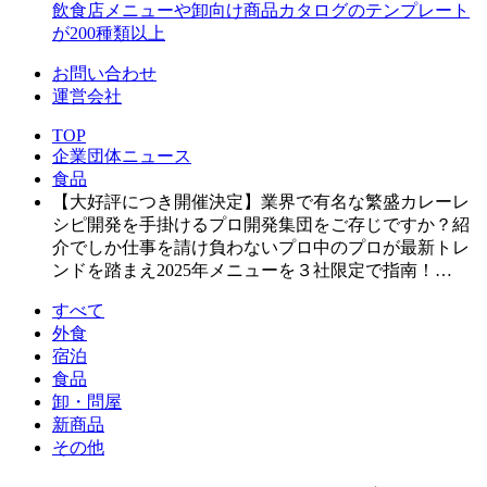
飲食店メニューや卸向け商品カタログのテンプレート
が200種類以上
お問い合わせ
運営会社
TOP
企業団体ニュース
食品
【大好評につき開催決定】業界で有名な繁盛カレーレ
シピ開発を手掛けるプロ開発集団をご存じですか？紹
介でしか仕事を請け負わないプロ中のプロが最新トレ
ンドを踏まえ2025年メニューを３社限定で指南！…
すべて
外食
宿泊
食品
卸・問屋
新商品
その他