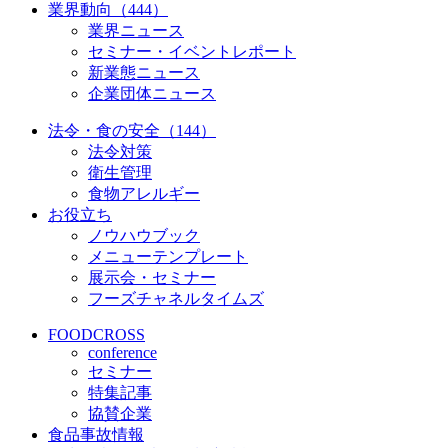
業界動向（444）
業界ニュース
セミナー・イベントレポート
新業態ニュース
企業団体ニュース
法令・食の安全（144）
法令対策
衛生管理
食物アレルギー
お役立ち
ノウハウブック
メニューテンプレート
展示会・セミナー
フーズチャネルタイムズ
FOODCROSS
conference
セミナー
特集記事
協賛企業
食品事故情報