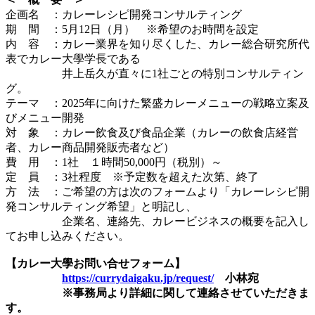
企画名 ：カレーレシピ開発コンサルティング
期 間 ：5月12日（月） ※希望のお時間を設定
内 容 ：カレー業界を知り尽くした、カレー総合研究所代
表でカレー大學学長である
井上岳久が直々に1社ごとの特別コンサルティン
グ。
テーマ ：2025年に向けた繁盛カレーメニューの戦略立案及
びメニュー開発
対 象 ：カレー飲食及び食品企業（カレーの飲食店経営
者、カレー商品開発販売者など）
費 用 ：1社 １時間50,000円（税別）～
定 員 ：3社程度 ※予定数を超えた次第、終了
方 法 ：ご希望の方は次のフォームより「カレーレシピ開
発コンサルティング希望」と明記し、
企業名、連絡先、カレービジネスの概要を記入し
てお申し込みください。
【カレー大學お問い合せフォーム】
https://currydaigaku.jp/request/
小林宛
※事務局より詳細に関して連絡させていただきま
す。