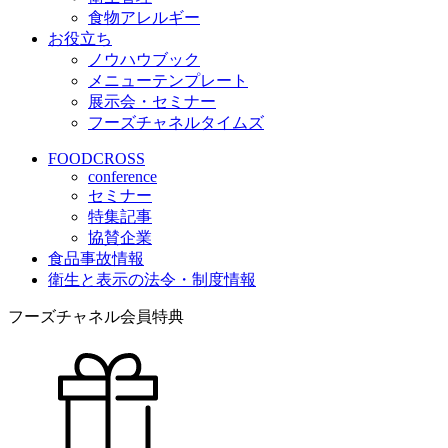
食物アレルギー
お役立ち
ノウハウブック
メニューテンプレート
展示会・セミナー
フーズチャネルタイムズ
FOODCROSS
conference
セミナー
特集記事
協賛企業
食品事故情報
衛生と表示の法令・制度情報
フーズチャネル会員特典