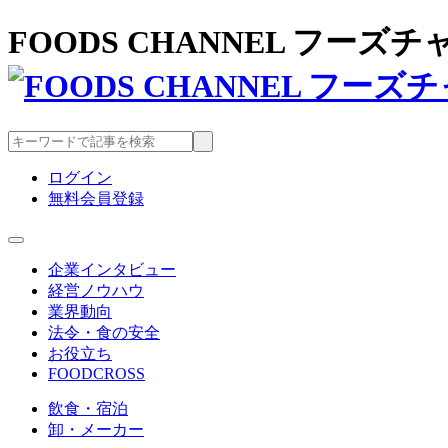
FOODS CHANNEL フー
ログイン
無料会員登録
企業インタビュー
経営ノウハウ
業界動向
法令・食の安全
お役立ち
FOODCROSS
飲食・宿泊
卸・メーカー