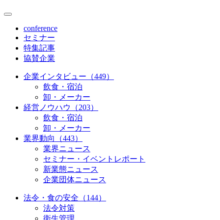
conference
セミナー
特集記事
協賛企業
企業インタビュー（449）
飲食・宿泊
卸・メーカー
経営ノウハウ（203）
飲食・宿泊
卸・メーカー
業界動向（443）
業界ニュース
セミナー・イベントレポート
新業態ニュース
企業団体ニュース
法令・食の安全（144）
法令対策
衛生管理