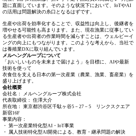
題に直面しています。そのような状況下において、IoTやAI
の活用は問題解決の糸口となるはずです。
生産や出荷を効率化することで、収益性は向上し、後継者を
増やせる可能性も高まります。また、現在漁業に従事してい
る生産者や出荷者の作業時間を減らすことは、ウェルビーイ
ングの向上にもつながります。このような考えから、当社で
は養殖業DXに取り組んでいます。
メルヘングループについて
「おいしいものを未来まで届けよう」を目標に、AIや最新
技術を使って
衣食住を支える日本の第一次産業（農業、漁業、畜産業）を
盛り上げます。
会社概要
会社名： メルヘングループ株式会社
代表取締役： 住澤大介
所在地： 東京都渋谷区千駄ヶ谷5－27－5 リンクスクエア
新宿16F
事業内容：
・ 第一次産業特化型AI・IoT事業
・ 属人技術特化型AI開発による、教育・継承問題の解決