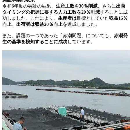
令和6年度の実証の結果、
生産工数を30％削減
、さらに
出荷
タイミングの把握に要する人力工数を20％削減
することに成
功しました。これにより、
生産者は
目標としていた
収益15％
向上
、
出荷者は収益20％向上
を達成しました。
また、課題の一つであった「赤潮問題」についても、
赤潮発
生の基準を検知することに成功
しています。