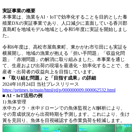
実証事業の概要
本事業は、漁業をAI・IoTで効率化することを目的とした養
殖業DXの実証事業であり、人口減少に直面している香川郡
直島町を地域モデル地域とし令和5年度に実証を開始しまし
た。
令和6年度は、高松市屋島東町、東かがわ市引田にも実証を
横展開し、地域の漁業が抱える「担い手問題」「収益化問
題」「赤潮問題」の解消に取り組みました。本事業を通じ
て、生産および出荷の現場を最適化・効率化することで、生
産者・出荷者の収益向上を目指しています。
■ 「取り組む問題」と「目指す成果」の詳細
2024年10月24日 当社プレスリリース
https://prtimes.jp/main/html/rd/p/000000009.000062532.html
■ AI・IoT活用の例
1) 魚体管理
水中カメラ・水中ドローンでの魚体監視とAI解析により、
その育成状況から出荷時期を予測します。これにより、生け
簀を見回り、魚体を目視確認する作業負荷を軽減します。