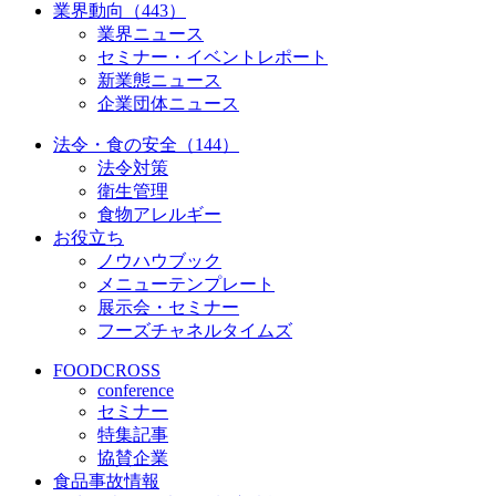
業界動向（443）
業界ニュース
セミナー・イベントレポート
新業態ニュース
企業団体ニュース
法令・食の安全（144）
法令対策
衛生管理
食物アレルギー
お役立ち
ノウハウブック
メニューテンプレート
展示会・セミナー
フーズチャネルタイムズ
FOODCROSS
conference
セミナー
特集記事
協賛企業
食品事故情報