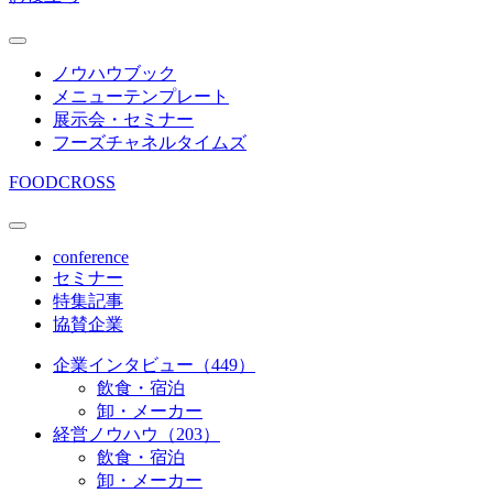
ノウハウブック
メニューテンプレート
展示会・セミナー
フーズチャネルタイムズ
FOODCROSS
conference
セミナー
特集記事
協賛企業
企業インタビュー（449）
飲食・宿泊
卸・メーカー
経営ノウハウ（203）
飲食・宿泊
卸・メーカー