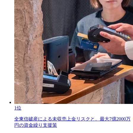
1位
全東信破産による未収売上金リスクと、最大7億2000万
円の資金繰り支援策