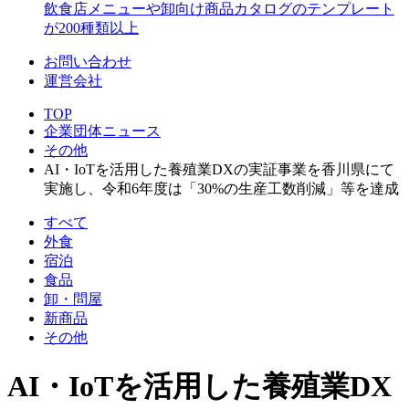
飲食店メニューや卸向け商品カタログのテンプレート
が200種類以上
お問い合わせ
運営会社
TOP
企業団体ニュース
その他
AI・IoTを活用した養殖業DXの実証事業を香川県にて
実施し、令和6年度は「30%の生産工数削減」等を達成
すべて
外食
宿泊
食品
卸・問屋
新商品
その他
AI・IoTを活用した養殖業DX