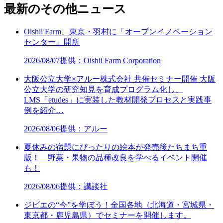
最新のその他ニュース
Oishii Farm、東京・羽村に「オープンイノベーション
センター」開所
2026/08/07
提供：Oishii Farm Corporation
大阪公立大学×アルー株式会社 共催セミナー開催 大阪
公立大学の研究知見を育成プログラム化し、
LMS「etudes」に実装した教材開発プロセスと実践事
例を紹介…
2026/08/06
提供：アルー
夏休みの宿題にぴったりの絵本が発売後たちまち重
版！ 野菜・果物の品種改良を学べるイベント開催
も！
2026/08/06
提供：講談社
ジビエの“今”を学ぼう！全国各地（北海道・宮城県・
東京都・鹿児島県）でセミナーを開催します。