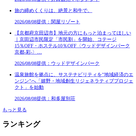
旅の締めくくりは、絶景と和牛で。
2026/08/08
提供：関屋リゾート
【京都府京田辺市】地元の方にもっと泊まってほしい
｜京田辺市民限定「市民割」を開始、コテージ
15％OFF・ホステル10％OFF〈ウッドデザインパーク
京都-彩-〉…
2026/08/08
提供：ウッドデザインパーク
温泉旅館を拠点に、サステナビリティを"地域経済のエ
ンジン"へ「嬉野・地域創生リジェネラティブプロジェ
クト」を始動
2026/08/08
提供：和多屋別荘
もっと見る
ランキング