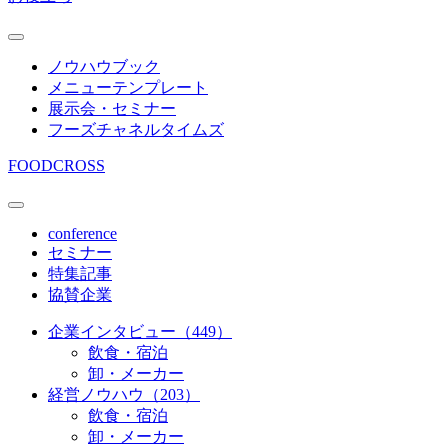
ノウハウブック
メニューテンプレート
展示会・セミナー
フーズチャネルタイムズ
FOODCROSS
conference
セミナー
特集記事
協賛企業
企業インタビュー（449）
飲食・宿泊
卸・メーカー
経営ノウハウ（203）
飲食・宿泊
卸・メーカー