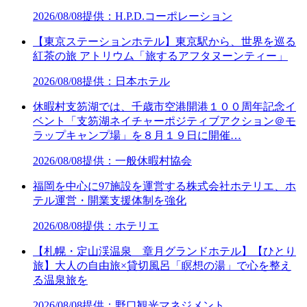
2026/08/08
提供：H.P.D.コーポレーション
【東京ステーションホテル】東京駅から、世界を巡る
紅茶の旅 アトリウム「旅するアフタヌーンティー」
2026/08/08
提供：日本ホテル
休暇村支笏湖では、千歳市空港開港１００周年記念イ
ベント「支笏湖ネイチャーポジティブアクション＠モ
ラップキャンプ場」を８月１９日に開催…
2026/08/08
提供：一般休暇村協会
福岡を中心に97施設を運営する株式会社ホテリエ、ホ
テル運営・開業支援体制を強化
2026/08/08
提供：ホテリエ
【札幌・定山渓温泉 章月グランドホテル】【ひとり
旅】大人の自由旅×貸切風呂「瞑想の湯」で心を整え
る温泉旅を
2026/08/08
提供：野口観光マネジメント