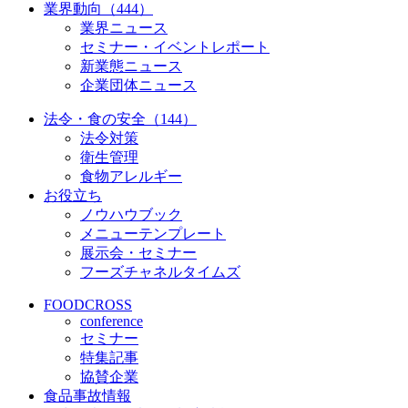
業界動向（444）
業界ニュース
セミナー・イベントレポート
新業態ニュース
企業団体ニュース
法令・食の安全（144）
法令対策
衛生管理
食物アレルギー
お役立ち
ノウハウブック
メニューテンプレート
展示会・セミナー
フーズチャネルタイムズ
FOODCROSS
conference
セミナー
特集記事
協賛企業
食品事故情報