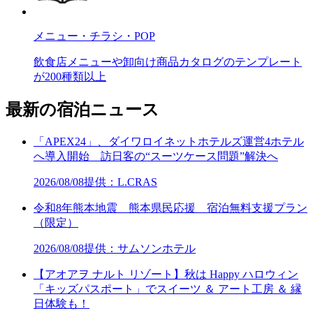
メニュー・チラシ・POP
飲食店メニューや卸向け商品カタログのテンプレート
が200種類以上
最新の宿泊ニュース
「APEX24」、ダイワロイネットホテルズ運営4ホテル
へ導入開始 訪日客の“スーツケース問題”解決へ
2026/08/08
提供：L.CRAS
令和8年熊本地震 熊本県民応援 宿泊無料支援プラン
（限定）
2026/08/08
提供：サムソンホテル
【アオアヲ ナルト リゾート】秋は Happy ハロウィン
「キッズパスポート」でスイーツ ＆ アート工房 ＆ 縁
日体験も！