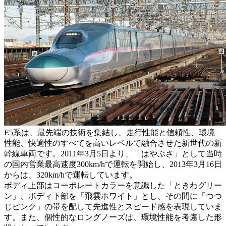
E5系は、最先端の技術を集結し、走行性能と信頼性、環境
性能、快適性のすべてを高いレベルで融合させた新世代の新
幹線車両です。2011年3月5日より、「はやぶさ」として当時
の国内営業最高速度300km/hで運転を開始し、2013年3月16日
からは、320km/hで運転しています。
ボディ上部はコーポレートカラーを意識した「ときわグリー
ン」、ボディ下部を「飛雲ホワイト」とし、その間に「つつ
じピンク」の帯を配して先進性とスピード感を表現していま
す。また、個性的なロングノーズは、環境性能を考慮した形