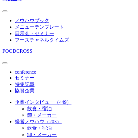
ノウハウブック
メニューテンプレート
展示会・セミナー
フーズチャネルタイムズ
FOODCROSS
conference
セミナー
特集記事
協賛企業
企業インタビュー（449）
飲食・宿泊
卸・メーカー
経営ノウハウ（203）
飲食・宿泊
卸・メーカー