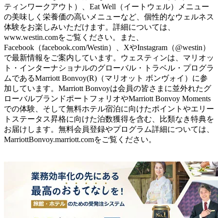
ティンワークアウト）、Eat Well（イートウェル）メニュー
の美味しく栄養価の高いメニューなど、個性的なウェルネス
体験をお楽しみいただけます。詳細については、
www.westin.comをご覧ください。また、
Facebook（facebook.com/Westin）、XやInstagram（@westin）
で最新情報をご案内しています。ウェスティンは、マリオッ
ト・インターナショナルのグローバル・トラベル・プログラ
ムであるMarriott Bonvoy(R)（マリオット ボンヴォイ）に参
加しています。Marriott Bonvoyは会員の皆さまに並外れたグ
ローバルブランドポートフォリオやMarriott Bonvoy Moments
での体験、そして無料ホテル宿泊に向けたポイントやエリー
トステータス昇格に向けた泊数獲得を含む、比類なき特典を
お届けします。無料会員登録やプログラム詳細については、
MarriottBonvoy.marriott.comをご覧ください。