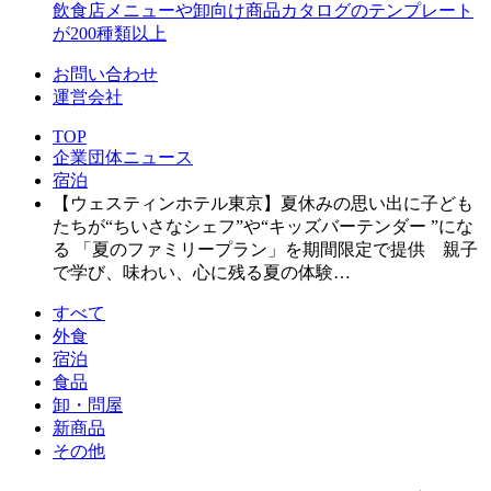
飲食店メニューや卸向け商品カタログのテンプレート
が200種類以上
お問い合わせ
運営会社
TOP
企業団体ニュース
宿泊
【ウェスティンホテル東京】夏休みの思い出に子ども
たちが“ちいさなシェフ”や“キッズバーテンダー ”にな
る 「夏のファミリープラン」を期間限定で提供 親子
で学び、味わい、心に残る夏の体験…
すべて
外食
宿泊
食品
卸・問屋
新商品
その他