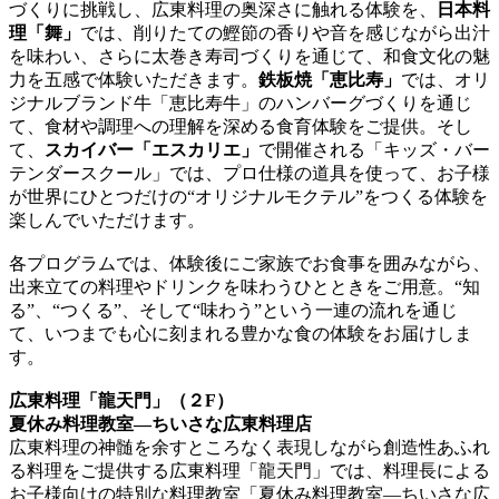
づくりに挑戦し、広東料理の奥深さに触れる体験を、
日本料
理「舞」
では、削りたての鰹節の香りや音を感じながら出汁
を味わい、さらに太巻き寿司づくりを通じて、和食文化の魅
力を五感で体験いただきます。
鉄板焼「恵比寿」
では、オリ
ジナルブランド牛「恵比寿牛」のハンバーグづくりを通じ
て、食材や調理への理解を深める食育体験をご提供。そし
て、
スカイバー「エスカリエ」
で開催される「キッズ・バー
テンダースクール」では、プロ仕様の道具を使って、お子様
が世界にひとつだけの“オリジナルモクテル”をつくる体験を
楽しんでいただけます。
各プログラムでは、体験後にご家族でお食事を囲みながら、
出来立ての料理やドリンクを味わうひとときをご用意。“知
る”、“つくる”、そして“味わう”という一連の流れを通じ
て、いつまでも心に刻まれる豊かな食の体験をお届けしま
す。
広東料理「龍天門」（２F）
夏休み料理教室―ちいさな広東料理店
広東料理の神髄を余すところなく表現しながら創造性あふれ
る料理をご提供する広東料理「龍天門」では、料理長による
お子様向けの特別な料理教室「夏休み料理教室―ちいさな広