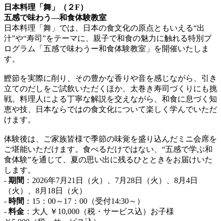
日本料理「舞」（２F）
五感で味わう―和食体験教室
日本料理「舞」では、日本の食文化の原点ともいえる“出
汁”や“寿司”をテーマに、親子で和食の魅力に触れる特別プ
ログラム「五感で味わうー和食体験教室」を開催いたしま
す。
鰹節を実際に削り、その豊かな香りや音を感じながら、引き
立てのだしをご試飲いただくほか、太巻き寿司づくりにも挑
戦。料理人による丁寧な解説を交えながら、和食に息づく知
恵や技、日本ならではの食文化について楽しく学んでいただ
けます。
体験後は、ご家族皆様で季節の味覚を盛り込んだミニ会席を
ご堪能いただけます。食べるだけではない、“五感で学ぶ和
食体験”を通じて、夏の思い出に残るひとときをお届けいた
します。
-
期間
：2026年7月21日（火）、7月28日（火）、8月4日
（火）、8月18日（火）
-
時間
：15：00～17：00（受付14:30～）
-
料金
：大人 ￥10,000（税・サービス込）お子様