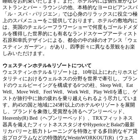
睡眠をお約束いたします。また、ホテル内には個性豊かなレ
ストランとバー・ラウンジの他、本格的なヨーロピアンスパ
「ル・スパ・パリジエン」では心身のリラックスに役立つ極
上のスパメニューをご提供しております。ホテルの敷地内に
は、英国のチェルシーフラワーショーで何度もゴールドメダ
ルを獲得した世界的にも有名なランドスケープアーティスト
石原和幸氏デザインによる、都会の中の緑のオアシス「ウェ
スティン ガーデン」 があり、四季折々に異なる景観をお楽
しみいただけます。
ウェスティンホテル&リゾートについて
ウェスティンホテル＆リゾートは、10年以上にわたりホスピ
タリティにおけるウェルネスの分野を世界で牽引し、ブラン
ドのウェルビーイングを構成する6つの柱、Sleep Well、Eat
Well、Move Well、Feel Well、Work Well、Play Wellを通じ、ゲ
ストが旅行中に旅の疲れを乗り越えられるよう尽力していま
す。約45の国と地域に245軒以上のホテルやリゾートを展開
し、ブランドを象徴し受賞歴を誇るヘブンリーベッド、
Heavenly(R) Bed（ヘブンリーベッド）、TRXフィットネス
器具を備えたフィットネススタジオやHypericeとBalaの最新
リカバリーと筋力トレーニングを特徴とする多目的なギア貸
出プログラムなどの特徴的なWestinWORKOUT(R)（ウェス