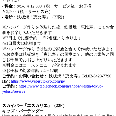
～15：40
-
料金
：大人 ￥12,500（税・サービス込）お子様
￥5,500（税・サービス込）
-
場所
：鉄板焼「恵比寿」（22階）
※ハンバーグ作りを体験した後、鉄板焼「恵比寿」にてお食
事をお楽しみいただきます
※3日までに要予約 ※2名様より承ります
※1日最大10名様まで
※ハンバーグ作りでは他のご家族と合同で作成いただきます
※お食事は鉄板焼き「恵比寿」の個室にて、他のご家族と同
じお部屋でお召し上がりいただきます
※料金にはコースメニューが含まれます
※お子様の対象年齢：4～12歳
ご予約・お問い合わせ：
鉄板焼「恵比寿」Tel.03-5423-7790
HP
:
https://www.yebisutokyo.com/jp/
ご予約
：
https://www.tablecheck.com/ja/shops/westin-tokyo-
yebisu/reserve
スカイバー「エスカリエ」（22F）
キッズ・バーテンダー