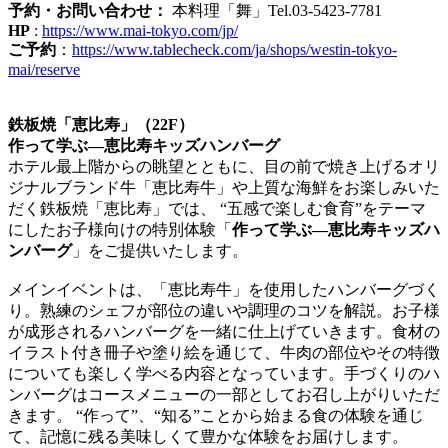
予約・お問い合わせ：
本料理「舞」Tel.03-5423-7781
HP
:
https://www.mai-tokyo.com/jp/
ご予約
：
https://www.tablecheck.com/ja/shops/westin-tokyo-
mai/reserve
鉄板焼「恵比寿」（22F）
作って学ぶ―恵比寿キッズハンバーグ
ホテル最上階からの眺望とともに、目の前で焼き上げるオリ
ジナルブランド牛「恵比寿牛」や上質な海鮮をお楽しみいた
だく鉄板焼「恵比寿」では、 “五感で楽しむ食育”をテーマ
にしたお子様向けの特別体験「
作って学ぶ―恵比寿キッズハ
ンバーグ
」をご提供いたします。
メインイベントは、「恵比寿牛」を使用したハンバーグづく
り。熟練のシェフが部位の違いや調理のコツを解説。お子様
が成形されるハンバーグを一緒に仕上げていきます。食材の
イラスト付き冊子や塗り絵を通じて、牛肉の部位やその特徴
についても楽しく学べる内容となっています。手づくりのハ
ンバーグはコースメニューの一部としてお召し上がりいただ
きます。 “作って”、“知る”ことから始まる食の体験を通じ
て、記憶に残る美味しくて豊かな体験をお届けします。