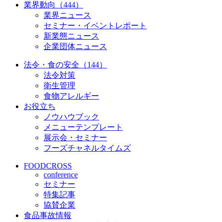
業界動向（444）
業界ニュース
セミナー・イベントレポート
新業態ニュース
企業団体ニュース
法令・食の安全（144）
法令対策
衛生管理
食物アレルギー
お役立ち
ノウハウブック
メニューテンプレート
展示会・セミナー
フーズチャネルタイムズ
FOODCROSS
conference
セミナー
特集記事
協賛企業
食品事故情報