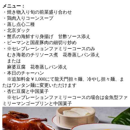
メニュー：
・焼き物入り旬の前菜盛り合わせ
・鶏肉入りコーンスープ
・蒸し点心二種
・北京ダック
・蟹爪の海鮮すり身揚げ 甘酢ソース添え
・ピーマンと国産豚肉の細切り炒め
・※セレブレーションファミリーコースのみ
むき海老のチリソース煮 花巻蒸しパン添え
または
麻婆豆腐 花巻蒸しパン添え
・本日のチャーハン
※追加料金￥1,000にて龍天門担々麺、冷やし担々麺、ま
たはワンタン麺に変更いただけます
・杏仁豆腐と中国菓子
※セレブレーションファミリーコースの場合は金魚型ファ
ミリーマンゴープリンと中国菓子