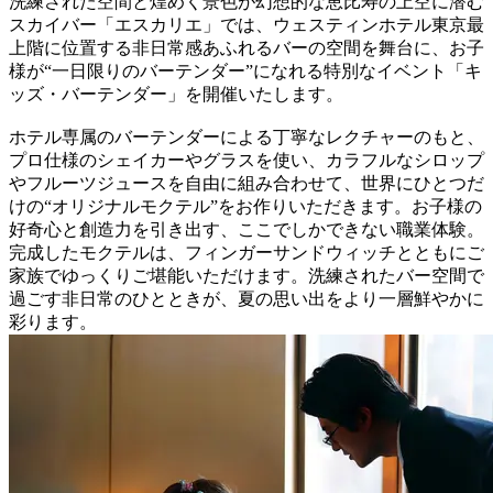
洗練された空間と煌めく景色が幻想的な恵比寿の上空に潜む
スカイバー「エスカリエ」では、ウェスティンホテル東京最
上階に位置する非日常感あふれるバーの空間を舞台に、お子
様が“一日限りのバーテンダー”になれる特別なイベント「キ
ッズ・バーテンダー」を開催いたします。
ホテル専属のバーテンダーによる丁寧なレクチャーのもと、
プロ仕様のシェイカーやグラスを使い、カラフルなシロップ
やフルーツジュースを自由に組み合わせて、世界にひとつだ
けの“オリジナルモクテル”をお作りいただきます。お子様の
好奇心と創造力を引き出す、ここでしかできない職業体験。
完成したモクテルは、フィンガーサンドウィッチとともにご
家族でゆっくりご堪能いただけます。洗練されたバー空間で
過ごす非日常のひとときが、夏の思い出をより一層鮮やかに
彩ります。