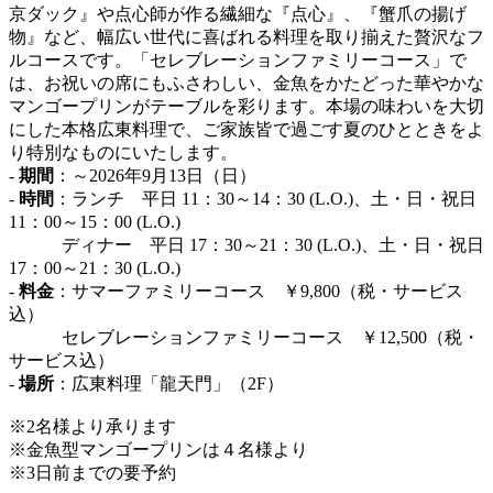
京ダック』や点心師が作る繊細な『点心』、『蟹爪の揚げ
物』など、幅広い世代に喜ばれる料理を取り揃えた贅沢なフ
ルコースです。「セレブレーションファミリーコース」で
は、お祝いの席にもふさわしい、金魚をかたどった華やかな
マンゴープリンがテーブルを彩ります。本場の味わいを大切
にした本格広東料理で、ご家族皆で過ごす夏のひとときをよ
り特別なものにいたします。
-
期間
：～2026年9月13日（日）
-
時間
：ランチ 平日 11：30～14：30 (L.O.)、土・日・祝日
11：00～15：00 (L.O.)
ディナー 平日 17：30～21：30 (L.O.)、土・日・祝日
17：00～21：30 (L.O.)
-
料金
：サマーファミリーコース ￥9,800（税・サービス
込）
セレブレーションファミリーコース ￥12,500（税・
サービス込）
-
場所
：広東料理「龍天門」（2F）
※2名様より承ります
※金魚型マンゴープリンは４名様より
※3日前までの要予約