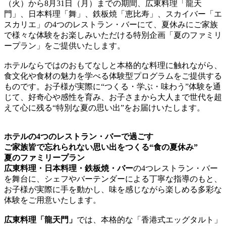
（火）から8月31日（月）までの期間、広東料理「龍天
門」、日本料理「舞」、鉄板焼「恵比寿」、スカイバー「エ
スカリエ」の4つのレストラン・バーにて、夏休みにご家族
で様々な体験をお楽しみいただける特別企画「夏のファミリ
ープラン」をご提供いたします。
ホテルならではのおもてなしと本格的な料理に触れながら、
食文化や食材の魅力を学べる体験型プログラムをご提供する
ものです。お子様が実際に“つくる・学ぶ・味わう”体験を通
じて、好奇心や感性を育み、お子さまから大人まで世代を超
えて心に残る“特別な夏の思い出”をお届けいたします。
ホテルの4つのレストラン・バーで過ごす
ご家族皆で忘れられない思い出をつくる“食の夏休み”
夏のファミリープラン
広東料理・日本料理・鉄板焼・バー
の4つレストラン・バー
を舞台に、シェフやバーテンダーによる丁寧な指導のもと、
お子様が実際に手を動かし、味を感じながら楽しめる多彩な
体験をご用意いたします。
広東料理「龍天門」
では、本格的な「香港式エッグタルト」