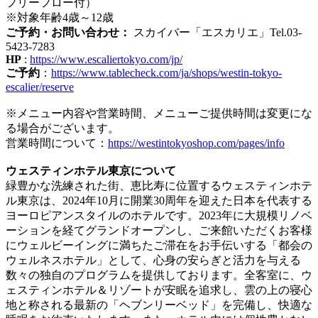
フリーフロー付）
※対象年齢4歳～12歳
ご予約・お問い合わせ：
スカイバー「エスカリエ」Tel.03-
5423-7283
HP
:
https://www.escaliertokyo.com/jp/
ご予約
：
https://www.tablecheck.com/ja/shops/westin-tokyo-
escalier/reserve
※メニュー内容や営業時間、メニューご提供時間は変更にな
る場合がございます。
営業時間について：
https://westintokyoshop.com/pages/info
ウェスティンホテル東京について
緑豊かな洗練された街、恵比寿に位置するウェスティンホテ
ル東京は、2024年10月に開業30周年を迎えた日本を代表する
ヨーロピアンスタイルのホテルです。2023年に大規模リノベ
ーションを経てグランドオープンし、ご来館いただくお客様
にウェルビーイングに満ちたご滞在をお手伝いする「都会の
ウェルネスホテル」として、心身の安らぎと活力を与える
数々の独自のプログラムを提供しております。全客室に、ウ
ェスティンホテル＆リゾートが安眠を追求し、雲の上の寝心
地と称される最新の「ヘブンリーベッド」を完備し、快適な