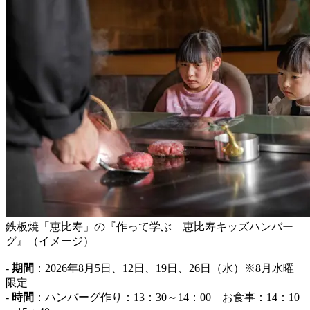
鉄板焼「恵比寿」の『作って学ぶ―恵比寿キッズハンバー
グ』（イメージ）
-
期間
：2026年8月5日、12日、19日、26日（水）※8月水曜
限定
-
時間
：ハンバーグ作り：13：30～14：00 お食事：14：10