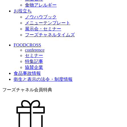
食物アレルギー
お役立ち
ノウハウブック
メニューテンプレート
展示会・セミナー
フーズチャネルタイムズ
FOODCROSS
conference
セミナー
特集記事
協賛企業
食品事故情報
衛生と表示の法令・制度情報
フーズチャネル会員特典