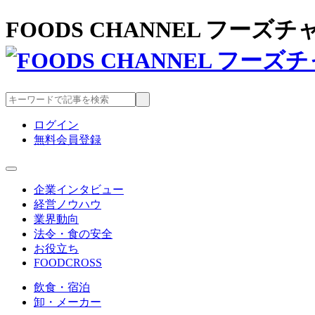
FOODS CHANNEL フー
ログイン
無料会員登録
企業インタビュー
経営ノウハウ
業界動向
法令・食の安全
お役立ち
FOODCROSS
飲食・宿泊
卸・メーカー