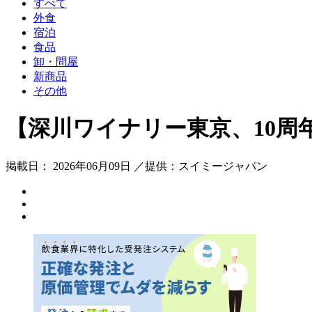
すべて
外食
宿泊
食品
卸・問屋
新商品
その他
【深川ワイナリー東京、10周
掲載日： 2026年06月09日 ／提供：スイミージャパン