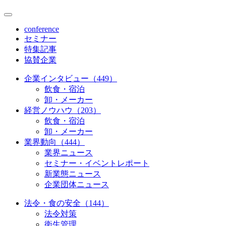
conference
セミナー
特集記事
協賛企業
企業インタビュー（449）
飲食・宿泊
卸・メーカー
経営ノウハウ（203）
飲食・宿泊
卸・メーカー
業界動向（444）
業界ニュース
セミナー・イベントレポート
新業態ニュース
企業団体ニュース
法令・食の安全（144）
法令対策
衛生管理