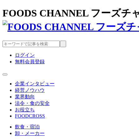
FOODS CHANNEL フー
ログイン
無料会員登録
企業インタビュー
経営ノウハウ
業界動向
法令・食の安全
お役立ち
FOODCROSS
飲食・宿泊
卸・メーカー