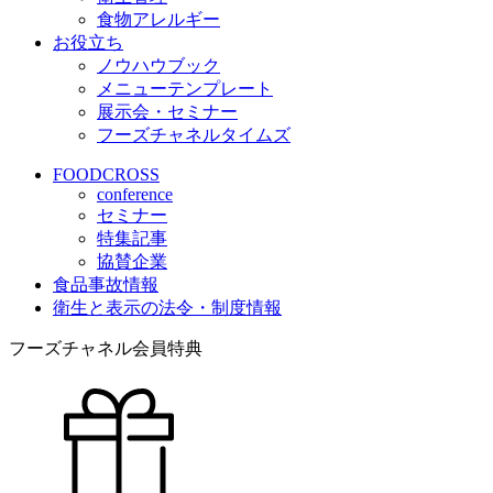
食物アレルギー
お役立ち
ノウハウブック
メニューテンプレート
展示会・セミナー
フーズチャネルタイムズ
FOODCROSS
conference
セミナー
特集記事
協賛企業
食品事故情報
衛生と表示の法令・制度情報
フーズチャネル会員特典