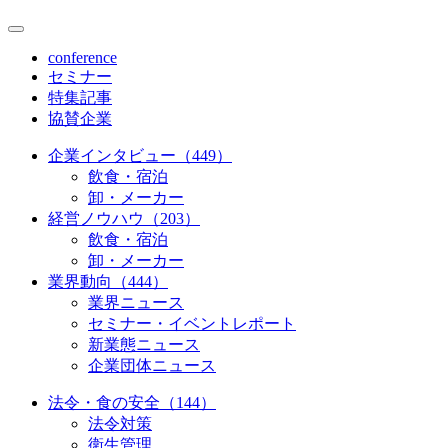
conference
セミナー
特集記事
協賛企業
企業インタビュー（449）
飲食・宿泊
卸・メーカー
経営ノウハウ（203）
飲食・宿泊
卸・メーカー
業界動向（444）
業界ニュース
セミナー・イベントレポート
新業態ニュース
企業団体ニュース
法令・食の安全（144）
法令対策
衛生管理