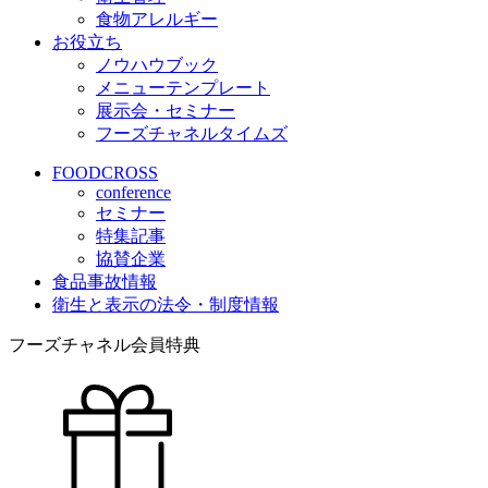
食物アレルギー
お役立ち
ノウハウブック
メニューテンプレート
展示会・セミナー
フーズチャネルタイムズ
FOODCROSS
conference
セミナー
特集記事
協賛企業
食品事故情報
衛生と表示の法令・制度情報
フーズチャネル会員特典