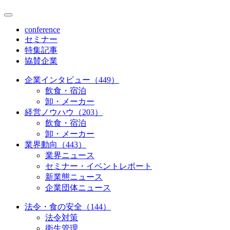
conference
セミナー
特集記事
協賛企業
企業インタビュー（449）
飲食・宿泊
卸・メーカー
経営ノウハウ（203）
飲食・宿泊
卸・メーカー
業界動向（443）
業界ニュース
セミナー・イベントレポート
新業態ニュース
企業団体ニュース
法令・食の安全（144）
法令対策
衛生管理