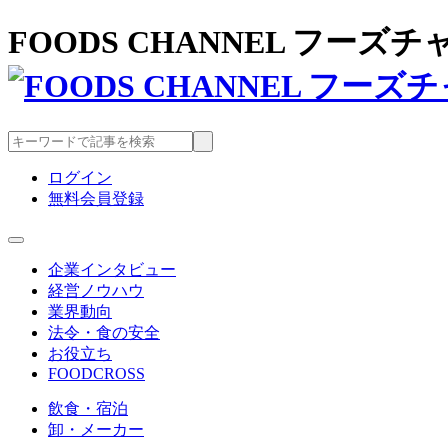
FOODS CHANNEL フー
ログイン
無料会員登録
企業インタビュー
経営ノウハウ
業界動向
法令・食の安全
お役立ち
FOODCROSS
飲食・宿泊
卸・メーカー