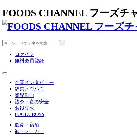
FOODS CHANNEL フー
ログイン
無料会員登録
企業インタビュー
経営ノウハウ
業界動向
法令・食の安全
お役立ち
FOODCROSS
飲食・宿泊
卸・メーカー