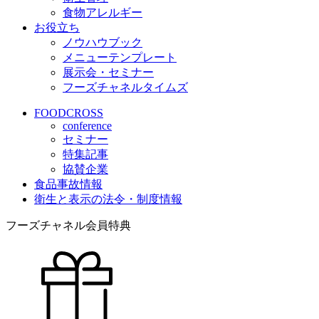
食物アレルギー
お役立ち
ノウハウブック
メニューテンプレート
展示会・セミナー
フーズチャネルタイムズ
FOODCROSS
conference
セミナー
特集記事
協賛企業
食品事故情報
衛生と表示の法令・制度情報
フーズチャネル会員特典