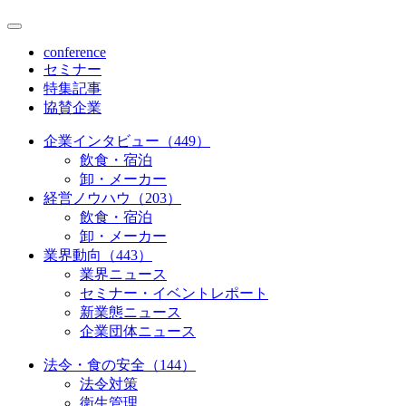
conference
セミナー
特集記事
協賛企業
企業インタビュー（449）
飲食・宿泊
卸・メーカー
経営ノウハウ（203）
飲食・宿泊
卸・メーカー
業界動向（443）
業界ニュース
セミナー・イベントレポート
新業態ニュース
企業団体ニュース
法令・食の安全（144）
法令対策
衛生管理