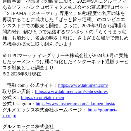
通販事業、小売店での販売に加え、2025年9月にグループで
あるソフトバンクロボティクス株式会社の蒸式調理ロボット
「STEAMA（スチーマ）」専用で、90秒程度で名店の味を
再現することに成功した「ぱっと旨っ宅麺」 のコンビニエ
ンスストアでの販売も開始。さらに、2026年3月から調理時
間約5分、鍋ひとつで完結するワンポットの「らくうまっ宅
麺」も加わり、名店の味を手軽に、さまざまな場所で楽しめ
る機会の拡大に取り組んでいます。
※1TPCマーケティングリサーチ株式会社が2024年6月に実施
したラーメン・つけ麺に特化したインターネット通販サービ
スを対象とした調査より
※2 2026年6月現在
「宅麺.com」公式サイト：
https://www.takumen.com/
取り扱い店舗：
https://www.takumen.com/statics/stores
公式 X：
https://x.com/taku_men
公式 Instagram：
https://www.instagram.com/takumen_insta/
グルメエックス株式会社ホームページ：
https://gourmet-
x.co.jp/
グルメエックス株式会社