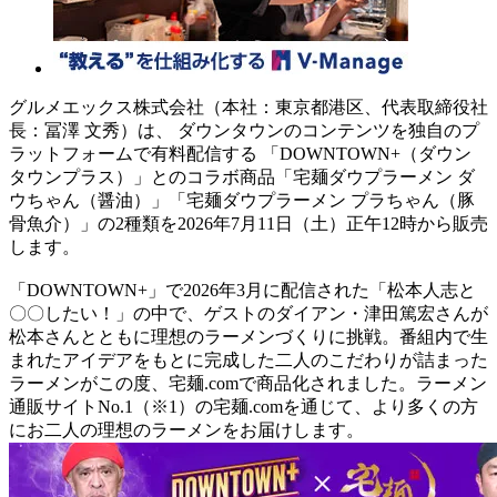
グルメエックス株式会社（本社：東京都港区、代表取締役社
長：冨澤 文秀）は、 ダウンタウンのコンテンツを独自のプ
ラットフォームで有料配信する 「DOWNTOWN+（ダウン
タウンプラス）」とのコラボ商品「宅麺ダウプラーメン ダ
ウちゃん（醤油）」「宅麺ダウプラーメン プラちゃん（豚
骨魚介）」の2種類を2026年7月11日（土）正午12時から販売
します。
「DOWNTOWN+」で2026年3月に配信された「松本人志と
〇〇したい！」の中で、ゲストのダイアン・津田篤宏さんが
松本さんとともに理想のラーメンづくりに挑戦。番組内で生
まれたアイデアをもとに完成した二人のこだわりが詰まった
ラーメンがこの度、宅麺.comで商品化されました。ラーメン
通販サイトNo.1（※1）の宅麺.comを通じて、より多くの方
にお二人の理想のラーメンをお届けします。