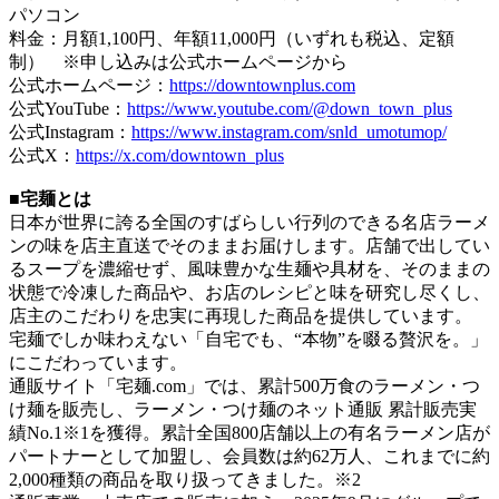
パソコン
料金：月額1,100円、年額11,000円（いずれも税込、定額
制） ※申し込みは公式ホームページから
公式ホームページ：
https://downtownplus.com
公式YouTube：
https://www.youtube.com/@down_town_plus
公式Instagram：
https://www.instagram.com/snld_umotumop/
公式X：
https://x.com/downtown_plus
■宅麺とは
日本が世界に誇る全国のすばらしい行列のできる名店ラーメ
ンの味を店主直送でそのままお届けします。店舗で出してい
るスープを濃縮せず、風味豊かな生麺や具材を、そのままの
状態で冷凍した商品や、お店のレシピと味を研究し尽くし、
店主のこだわりを忠実に再現した商品を提供しています。
宅麺でしか味わえない「自宅でも、“本物”を啜る贅沢を。」
にこだわっています。
通販サイト「宅麺.com」では、累計500万食のラーメン・つ
け麺を販売し、ラーメン・つけ麺のネット通販 累計販売実
績No.1※1を獲得。累計全国800店舗以上の有名ラーメン店が
パートナーとして加盟し、会員数は約62万人、これまでに約
2,000種類の商品を取り扱ってきました。※2