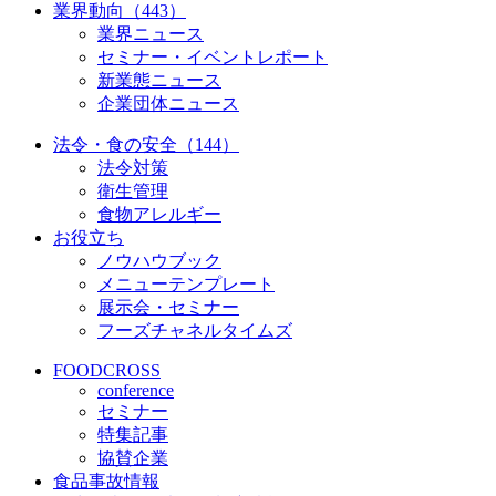
業界動向（443）
業界ニュース
セミナー・イベントレポート
新業態ニュース
企業団体ニュース
法令・食の安全（144）
法令対策
衛生管理
食物アレルギー
お役立ち
ノウハウブック
メニューテンプレート
展示会・セミナー
フーズチャネルタイムズ
FOODCROSS
conference
セミナー
特集記事
協賛企業
食品事故情報