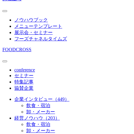
ノウハウブック
メニューテンプレート
展示会・セミナー
フーズチャネルタイムズ
FOODCROSS
conference
セミナー
特集記事
協賛企業
企業インタビュー（449）
飲食・宿泊
卸・メーカー
経営ノウハウ（203）
飲食・宿泊
卸・メーカー