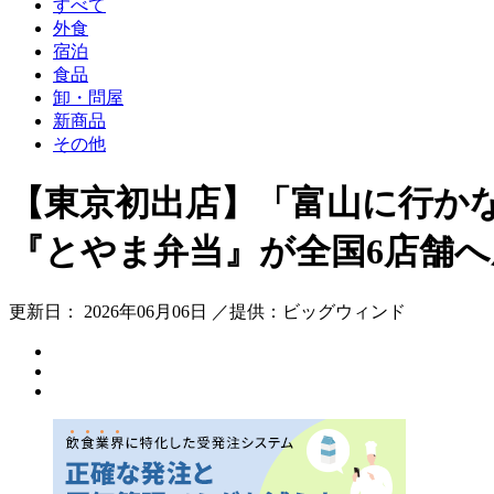
すべて
外食
宿泊
食品
卸・問屋
新商品
その他
【東京初出店】「富山に行か
『とやま弁当』が全国6店舗
更新日： 2026年06月06日 ／提供：ビッグウィンド