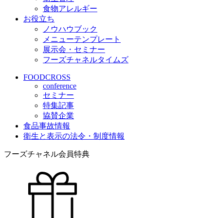
食物アレルギー
お役立ち
ノウハウブック
メニューテンプレート
展示会・セミナー
フーズチャネルタイムズ
FOODCROSS
conference
セミナー
特集記事
協賛企業
食品事故情報
衛生と表示の法令・制度情報
フーズチャネル会員特典