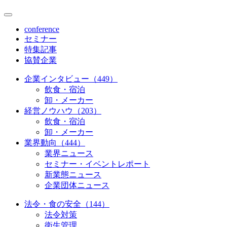
conference
セミナー
特集記事
協賛企業
企業インタビュー（449）
飲食・宿泊
卸・メーカー
経営ノウハウ（203）
飲食・宿泊
卸・メーカー
業界動向（444）
業界ニュース
セミナー・イベントレポート
新業態ニュース
企業団体ニュース
法令・食の安全（144）
法令対策
衛生管理