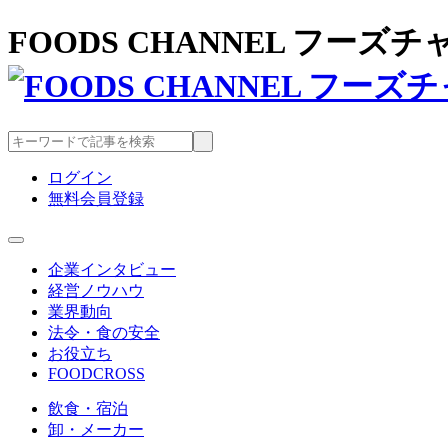
FOODS CHANNEL フー
ログイン
無料会員登録
企業インタビュー
経営ノウハウ
業界動向
法令・食の安全
お役立ち
FOODCROSS
飲食・宿泊
卸・メーカー