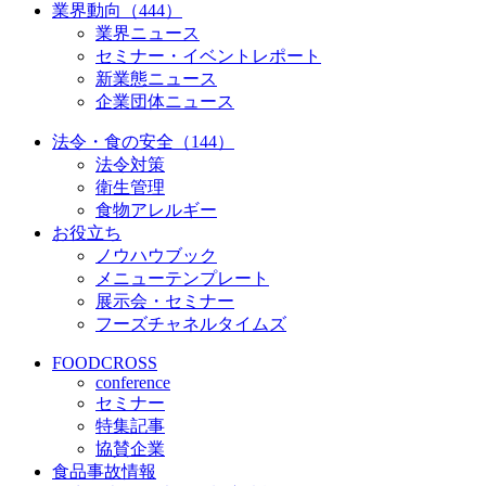
業界動向（444）
業界ニュース
セミナー・イベントレポート
新業態ニュース
企業団体ニュース
法令・食の安全（144）
法令対策
衛生管理
食物アレルギー
お役立ち
ノウハウブック
メニューテンプレート
展示会・セミナー
フーズチャネルタイムズ
FOODCROSS
conference
セミナー
特集記事
協賛企業
食品事故情報