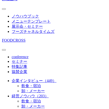
ノウハウブック
メニューテンプレート
展示会・セミナー
フーズチャネルタイムズ
FOODCROSS
conference
セミナー
特集記事
協賛企業
企業インタビュー（449）
飲食・宿泊
卸・メーカー
経営ノウハウ（203）
飲食・宿泊
卸・メーカー