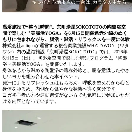
温浴施設で“整う1時間”。京町湯屋SOKOTOTOの陶盤浴空
間で楽しむ『美腸活YOGA』を6月15日開催遠赤外線のぬく
もりに包まれながら、腸活・温活・リラックスを一度に体験
株式会社antiquaが運営する複合商業施設WHATAWON（ワタ
ワン）内の温浴施設「京町湯屋SOKOTOTO」では、2026年
6月15日（日）、陶盤浴空間で楽しむ特別プログラム『陶盤
浴 × 美腸活YOGA』を開催いたします。
身体を芯から温める陶盤浴の遠赤外線と、腸を意識したやさ
しいヨガを組み合わせた本イベント。
発汗によるリフレッシュはもちろん、呼吸を整えながら心と
身体をゆるめ、内側から健やかな状態へ導く60分です。
ヨガ初心者の方や運動習慣がない方でも気軽にご参加いただ
ける内容となっています。