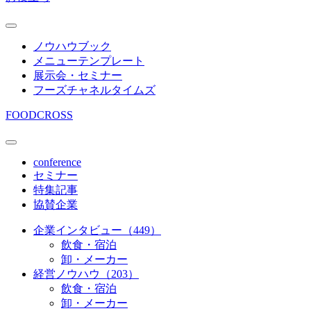
ノウハウブック
メニューテンプレート
展示会・セミナー
フーズチャネルタイムズ
FOODCROSS
conference
セミナー
特集記事
協賛企業
企業インタビュー（449）
飲食・宿泊
卸・メーカー
経営ノウハウ（203）
飲食・宿泊
卸・メーカー