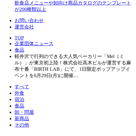
飲食店メニューや卸向け商品カタログのテンプレート
が200種類以上
お問い合わせ
運営会社
TOP
企業団体ニュース
食品
軽井沢で行列のできる大人気ベーカリー「Mel（ミ
ル）」が東京初上陸！株式会社高木ビルが運営する麻
布十番「BIRTH LAB」にて、1日限定ポップアップイ
ベントを6月29日(月)に開催…
すべて
外食
宿泊
食品
卸・問屋
新商品
その他