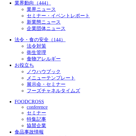
業界動向（444）
業界ニュース
セミナー・イベントレポート
新業態ニュース
企業団体ニュース
法令・食の安全（144）
法令対策
衛生管理
食物アレルギー
お役立ち
ノウハウブック
メニューテンプレート
展示会・セミナー
フーズチャネルタイムズ
FOODCROSS
conference
セミナー
特集記事
協賛企業
食品事故情報