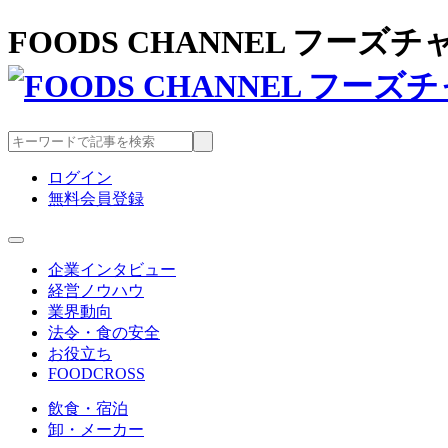
FOODS CHANNEL フー
ログイン
無料会員登録
企業インタビュー
経営ノウハウ
業界動向
法令・食の安全
お役立ち
FOODCROSS
飲食・宿泊
卸・メーカー