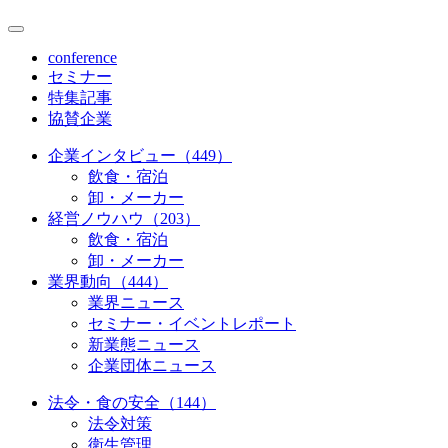
conference
セミナー
特集記事
協賛企業
企業インタビュー（449）
飲食・宿泊
卸・メーカー
経営ノウハウ（203）
飲食・宿泊
卸・メーカー
業界動向（444）
業界ニュース
セミナー・イベントレポート
新業態ニュース
企業団体ニュース
法令・食の安全（144）
法令対策
衛生管理