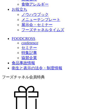
食物アレルギー
お役立ち
ノウハウブック
メニューテンプレート
展示会・セミナー
フーズチャネルタイムズ
FOODCROSS
conference
セミナー
特集記事
協賛企業
食品事故情報
衛生と表示の法令・制度情報
フーズチャネル会員特典