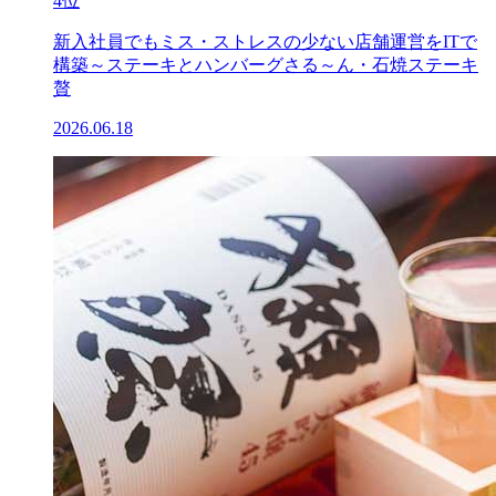
4位
新入社員でもミス・ストレスの少ない店舗運営をITで
構築～ステーキとハンバーグさる～ん・石焼ステーキ
贅
2026.06.18