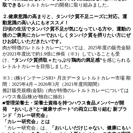
取できる
レトルトカレーの開発に取り組みました。
２.健康意識の高まりと、タンパク質不足ニーズに対応。運
動意識の高い人にもオススメ！
日頃の生活でタンパク質不足が気になっている方や、運動の
後のご褒美にカレーでおいしくタンパク質を摂りたい方にぜ
ひお試しいただきたいです。
肉が特徴のレトルトカレーについては、2025年度の販売金額
が2021年度比で約1.9倍に伸長（※3）していることも受
け、
”タンパク質摂取＋たっぷり鶏肉の満足感”
を感じられる
レトルトカレーを目指しました。
※3：(株)インテージSRI+ 月次データ レトルトカレー市場 期
間：2025年4月～2026年3月（2021年度同期間）
推計販売規模(金額)（肉が特徴のレトルトカレーについては
ハウス食品(株)が独自に抽出）
■管理栄養士・栄養士資格を持つハウス食品メンバーが開
発 “おいしさ”と“健康サポート”の両立に取り組む 新ブラ
ンド「カレー研究会」
「カレー研究会」とは
「カレー研究会」は、
「おいしいだけじゃない、健康にもい