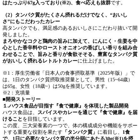
はたっぷり67g入っており(※2)、食べ応えも抜群
です。
（2）タンパク質がたくさん摂れるだけでなく、“おいし
さ”にもこだわったカレー
高タンパクでも、満足感のあるおいしさにこだわり抜いて開
発しました。
まろやかなコクと鶏肉の旨みに加えて、にんにく・生姜を中
心とした香辛料やローストオニオンの香ばしい香りを組み合
わせることで、旨みと香りが食欲そそる、豊富なタンパク質
がおいしく摂れるレトルトカレー
に仕上げました。
※1：厚生労働省「日本人の食事摂取基準（2025年版）」で
は、1日のタンパク質摂取推奨量として、男性（15~64歳）
は65g、女性（18歳~）は50gを推奨しています。
※2：充填量
■開発ストーリー
１.ハウス食品が目指す『食で健康』を体現した製品開発
ハウス食品は、
スパイスやカレーを通じて『食で健康』を届
けること
を目指しています。
この度、三大栄養素の一つで、体の構成成分や機能をサポー
トする重要な役割を果たす
「タンパク質」
に着目し、
1食
で、1日に必要なタンパク質の半分弱にあたる30g(※1)を摂