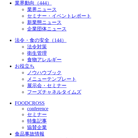
業界動向（444）
業界ニュース
セミナー・イベントレポート
新業態ニュース
企業団体ニュース
法令・食の安全（144）
法令対策
衛生管理
食物アレルギー
お役立ち
ノウハウブック
メニューテンプレート
展示会・セミナー
フーズチャネルタイムズ
FOODCROSS
conference
セミナー
特集記事
協賛企業
食品事故情報