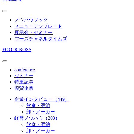
ノウハウブック
メニューテンプレート
展示会・セミナー
フーズチャネルタイムズ
FOODCROSS
conference
セミナー
特集記事
協賛企業
企業インタビュー（449）
飲食・宿泊
卸・メーカー
経営ノウハウ（203）
飲食・宿泊
卸・メーカー