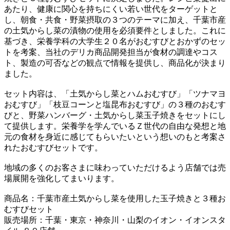
あたり、健康に関心を持ちにくい若い世代をターゲットと
し、朝食・共食・野菜摂取の３つのテーマに加え、千葉市産
の土気からし菜の漬物の使用を必須要件としました。これに
基づき、栄養学科の大学生２０名がおむすびとおかずのセッ
トを考案、当社のデリカ商品開発担当が食材の調達やコス
ト、製造の可否などの観点で情報を提供し、商品化が決まり
ました。
セット内容は、「土気からし菜とハムおむすび」「ツナマヨ
おむすび」「枝豆コーンと塩昆布おむすび」の３種のおむす
びと、野菜ハンバーグ・土気からし菜玉子焼きをセットにし
て提供します。栄養学を学んでいるＺ世代の自由な発想と地
元の食材を身近に感じてもらいたいという想いのもと考案さ
れたおむすびセットです。
地域の多くのお客さまに味わっていただけるよう店舗では売
場展開を強化してまいります。
商品名：千葉市産土気からし菜を使用した玉子焼きと３種お
むすびセット
販売場所：千葉・東京・神奈川・山梨のイオン・イオンスタ