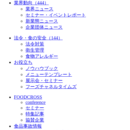
業界動向（444）
業界ニュース
セミナー・イベントレポート
新業態ニュース
企業団体ニュース
法令・食の安全（144）
法令対策
衛生管理
食物アレルギー
お役立ち
ノウハウブック
メニューテンプレート
展示会・セミナー
フーズチャネルタイムズ
FOODCROSS
conference
セミナー
特集記事
協賛企業
食品事故情報