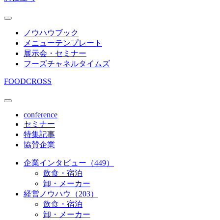
ノウハウブック
メニューテンプレート
展示会・セミナー
フーズチャネルタイムズ
FOODCROSS
conference
セミナー
特集記事
協賛企業
企業インタビュー（449）
飲食・宿泊
卸・メーカー
経営ノウハウ（203）
飲食・宿泊
卸・メーカー