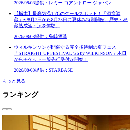
2026/08/08
提供：レミー コアントロー ジャパン
【栃木】最高気温15℃のクールスポット！「洞窟酒
蔵」が8月7日から8月23日に夏休み特別開館。歴史・秘
蔵熟成酒・涼を体験。
2026/08/08
提供：島崎酒造
ウィルキンソンが開催する完全招待制の夏フェス
「STRAIGHT UP FESTIVAL ’26 by WILKINSON」本日
からチケット一般先行受付が開始！
2026/08/08
提供：STARBASE
もっと見る
ランキング