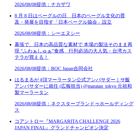
2026/08/08
提供：ナカザワ
8 月 8 日はベーグルの日 日本のベーグル文化の普
及・発展を目指す「日本ベーグル協会」設立
2026/08/08
提供：シーエヌシー
幕張で、日本の高品質な素材で 本場の製法そのまま再
現 “ふわぁしゅぁ”食感 行列必須の大人気・台湾カス
テラが買える！
2026/08/08
提供：BOC Japan合同会社
はるまるが #頂マーラータン公式アンバサダー｜サ飯
アンバサダーに就任 (広報担当) @maratan_tokyo 元祖和
製マーラータン
2026/08/08
提供：ネクスターブランドゥホールディング
ス
コアントロー『MARGARITA CHALLENGE 2026
JAPAN FINAL』グランドチャンピオン決定