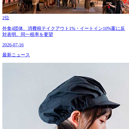
2位
外食4団体、消費税テイクアウト1%・イートイン10%案に反
対表明。同一税率を要望
2026-07-16
最新ニュース