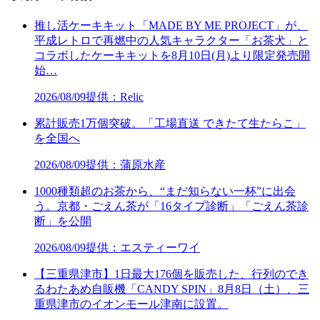
推し活ケーキキット「MADE BY ME PROJECT」が、
平成レトロで再燃中の人気キャラクター「お茶犬」と
コラボしたケーキキットを8月10日(月)より限定発売開
始…
2026/08/09
提供：Relic
累計販売1万個突破。「工場直送 できたて生たらこ」
を全国へ
2026/08/09
提供：蒲原水産
1000種類超のお茶から、“まだ知らない一杯”に出会
う。京都・ごえん茶が「16タイプ診断」「ごえん茶診
断」を公開
2026/08/09
提供：エスティーワイ
【三重県津市】1日最大176個を販売した、行列のでき
るわたあめ自販機「CANDY SPIN」8月8日（土）、三
重県津市のイオンモール津南に設置。