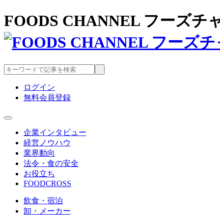
FOODS CHANNEL フー
ログイン
無料会員登録
企業インタビュー
経営ノウハウ
業界動向
法令・食の安全
お役立ち
FOODCROSS
飲食・宿泊
卸・メーカー