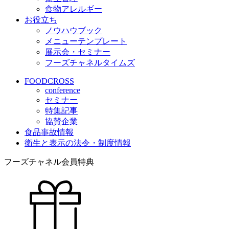
食物アレルギー
お役立ち
ノウハウブック
メニューテンプレート
展示会・セミナー
フーズチャネルタイムズ
FOODCROSS
conference
セミナー
特集記事
協賛企業
食品事故情報
衛生と表示の法令・制度情報
フーズチャネル会員特典