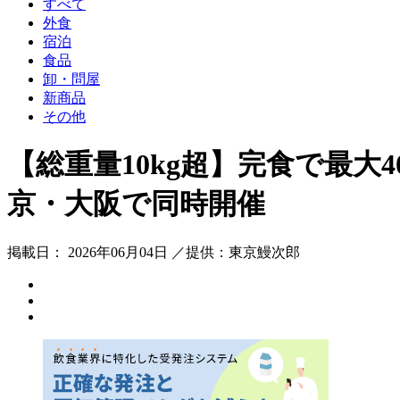
すべて
外食
宿泊
食品
卸・問屋
新商品
その他
【総重量10kg超】完食で最大4
京・大阪で同時開催
掲載日： 2026年06月04日 ／提供：東京鰻次郎