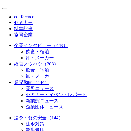
conference
セミナー
特集記事
協賛企業
企業インタビュー（449）
飲食・宿泊
卸・メーカー
経営ノウハウ（203）
飲食・宿泊
卸・メーカー
業界動向（444）
業界ニュース
セミナー・イベントレポート
新業態ニュース
企業団体ニュース
法令・食の安全（144）
法令対策
衛生管理