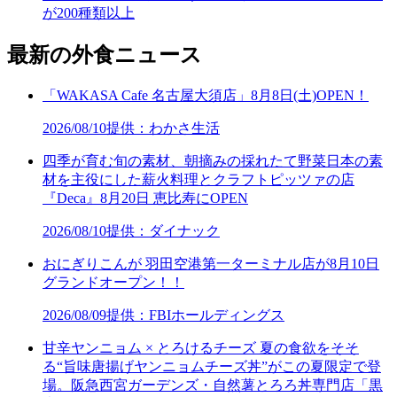
が200種類以上
最新の外食ニュース
「WAKASA Cafe 名古屋大須店」8月8日(土)OPEN！
2026/08/10
提供：わかさ生活
四季が育む旬の素材、朝摘みの採れたて野菜日本の素
材を主役にした薪火料理とクラフトピッツァの店
『Deca』8月20日 恵比寿にOPEN
2026/08/10
提供：ダイナック
おにぎりこんが 羽田空港第一ターミナル店が8月10日
グランドオープン！！
2026/08/09
提供：FBIホールディングス
甘辛ヤンニョム × とろけるチーズ 夏の食欲をそそ
る“旨味唐揚げヤンニョムチーズ丼”がこの夏限定で登
場。阪急西宮ガーデンズ・自然薯とろろ丼専門店「黒