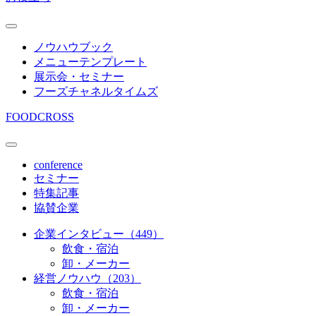
ノウハウブック
メニューテンプレート
展示会・セミナー
フーズチャネルタイムズ
FOODCROSS
conference
セミナー
特集記事
協賛企業
企業インタビュー（449）
飲食・宿泊
卸・メーカー
経営ノウハウ（203）
飲食・宿泊
卸・メーカー