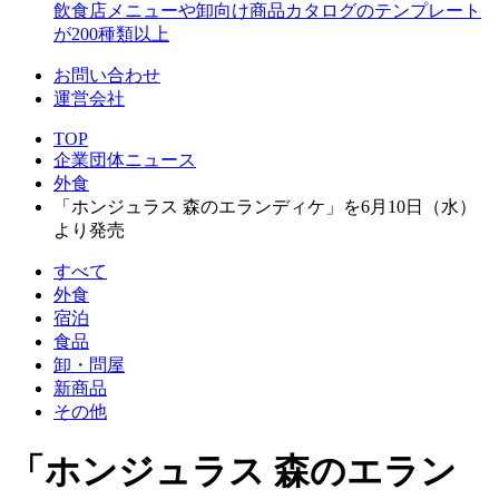
飲食店メニューや卸向け商品カタログのテンプレート
が200種類以上
お問い合わせ
運営会社
TOP
企業団体ニュース
外食
「ホンジュラス 森のエランディケ」を6月10日（水）
より発売
すべて
外食
宿泊
食品
卸・問屋
新商品
その他
「ホンジュラス 森のエラン