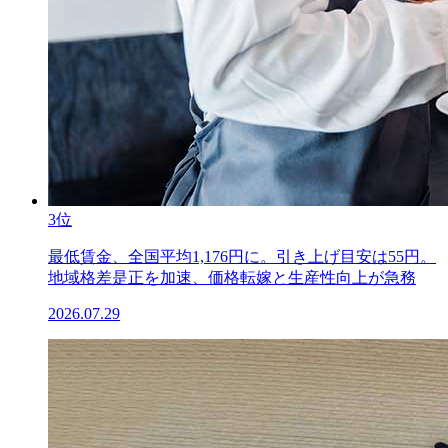
3位
最低賃金、全国平均1,176円に。引き上げ目安は55円。
地域格差是正を加速、価格転嫁と生産性向上が急務
2026.07.29