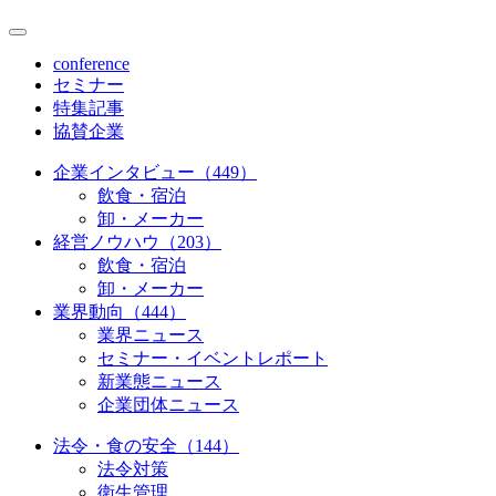
conference
セミナー
特集記事
協賛企業
企業インタビュー（449）
飲食・宿泊
卸・メーカー
経営ノウハウ（203）
飲食・宿泊
卸・メーカー
業界動向（444）
業界ニュース
セミナー・イベントレポート
新業態ニュース
企業団体ニュース
法令・食の安全（144）
法令対策
衛生管理