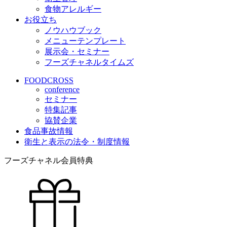
食物アレルギー
お役立ち
ノウハウブック
メニューテンプレート
展示会・セミナー
フーズチャネルタイムズ
FOODCROSS
conference
セミナー
特集記事
協賛企業
食品事故情報
衛生と表示の法令・制度情報
フーズチャネル会員特典