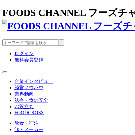
FOODS CHANNEL フー
ログイン
無料会員登録
企業インタビュー
経営ノウハウ
業界動向
法令・食の安全
お役立ち
FOODCROSS
飲食・宿泊
卸・メーカー