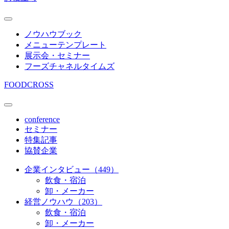
ノウハウブック
メニューテンプレート
展示会・セミナー
フーズチャネルタイムズ
FOODCROSS
conference
セミナー
特集記事
協賛企業
企業インタビュー（449）
飲食・宿泊
卸・メーカー
経営ノウハウ（203）
飲食・宿泊
卸・メーカー