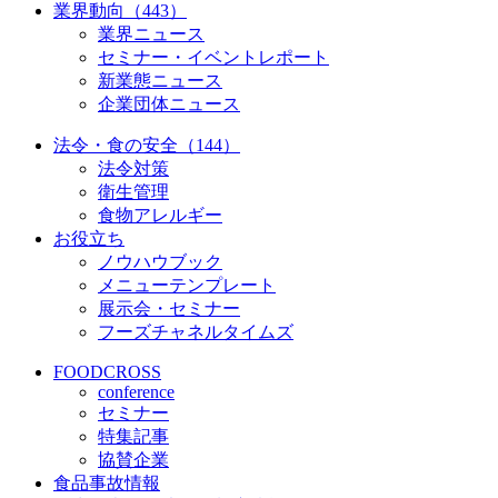
業界動向（443）
業界ニュース
セミナー・イベントレポート
新業態ニュース
企業団体ニュース
法令・食の安全（144）
法令対策
衛生管理
食物アレルギー
お役立ち
ノウハウブック
メニューテンプレート
展示会・セミナー
フーズチャネルタイムズ
FOODCROSS
conference
セミナー
特集記事
協賛企業
食品事故情報