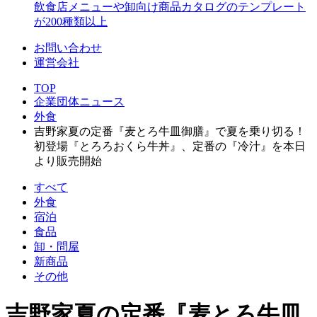
飲食店メニューや卸向け商品カタログのテンプレート
が200種類以上
お問い合わせ
運営会社
TOP
企業団体ニュース
外食
吉野家夏の定番『麦とろ牛皿御膳』で夏を乗り切る！
初登場『とろろおくら牛丼』、定番の『冷汁』を本日
より販売開始
すべて
外食
宿泊
食品
卸・問屋
新商品
その他
吉野家夏の定番『麦とろ牛皿