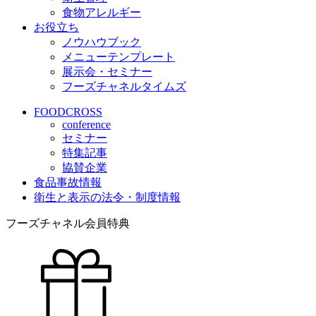
食物アレルギー
お役立ち
ノウハウブック
メニューテンプレート
展示会・セミナー
フーズチャネルタイムズ
FOODCROSS
conference
セミナー
特集記事
協賛企業
食品事故情報
衛生と表示の法令・制度情報
フーズチャネル会員特典