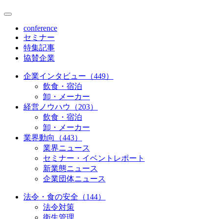
conference
セミナー
特集記事
協賛企業
企業インタビュー（449）
飲食・宿泊
卸・メーカー
経営ノウハウ（203）
飲食・宿泊
卸・メーカー
業界動向（443）
業界ニュース
セミナー・イベントレポート
新業態ニュース
企業団体ニュース
法令・食の安全（144）
法令対策
衛生管理