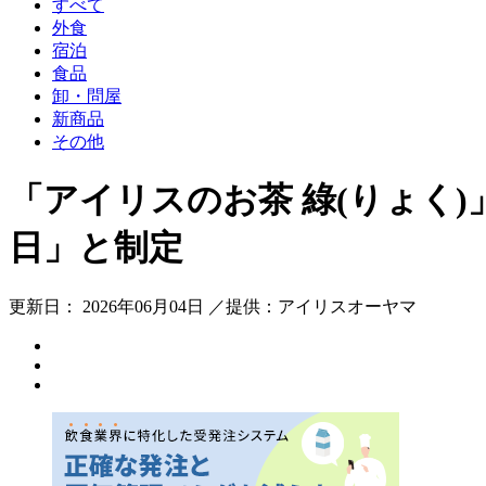
すべて
外食
宿泊
食品
卸・問屋
新商品
その他
「アイリスのお茶 綠(りょく
日」と制定
更新日： 2026年06月04日 ／提供：アイリスオーヤマ