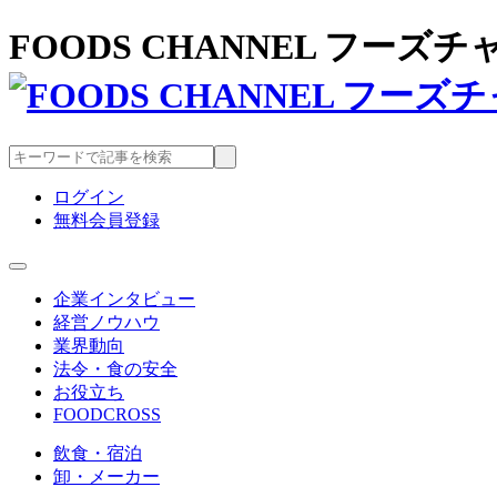
FOODS CHANNEL フー
ログイン
無料会員登録
企業インタビュー
経営ノウハウ
業界動向
法令・食の安全
お役立ち
FOODCROSS
飲食・宿泊
卸・メーカー