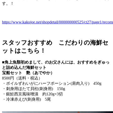
す。！
https://www.kakujoe.net/shopdetail/000000000525/ct27/page1/reco
スタッフおすすめ こだわりの海鮮セ
ットはこちら！
■角上魚類初めまして、のお父さんには、おすすめをぎゅっ
と詰め込んだ海鮮セット
宝船セット 艶（あでやか）
8500円（送料・税込）
・ボイルずわいがにハーフポーション(肩肉入り) 450g
・刺身用ほたて貝柱(刺身用) 150g
・銀鮭西京風味噌漬 約120g×3切
・冷凍赤えび(刺身用) 5尾