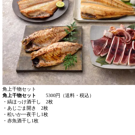
角上干物セット
角上干物セット
5300円（送料・税込）
・縞ほっけ酒干し 2枚
・あじごま開き 2枚
・松いか一夜干し1枚
・赤魚酒干し1枚