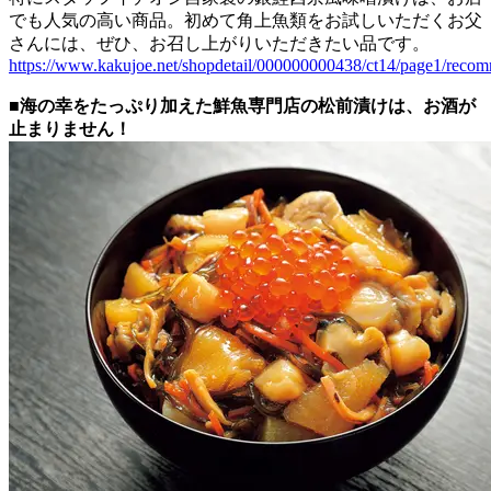
でも人気の高い商品。初めて角上魚類をお試しいただくお父
さんには、ぜひ、お召し上がりいただきたい品です。
https://www.kakujoe.net/shopdetail/000000000438/ct14/page1/recom
■海の幸をたっぷり加えた鮮魚専門店の松前漬けは、お酒が
止まりません！