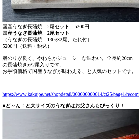
国産うなぎ長蒲焼 2尾セット 5200円
国産うなぎ長蒲焼 2尾セット
（うなぎの長蒲焼 130g×2尾、たれ付）
5200円（送料・税込）
脂のりが良く、やわらかジューシーな味わい。全長約20cm
の長蒲焼きが2尾入りです。
お手頃価格で国産うなぎが味わえる、と人気のセットです。
https://www.kakujoe.net/shopdetail/000000000614/ct25/page1/reco
■ど～ん！と大サイズのうなぎはお父さんもびっくり！