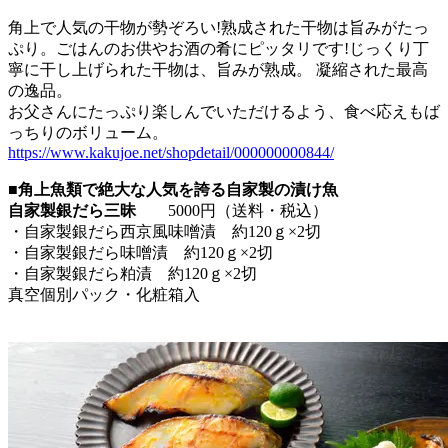
角上で人気の干物が勢ぞろい!熟成された干物は旨みがたっ
ぷり。ごはんのお供やお酒の肴にピッタリです!じっくり丁
寧に干し上げられた干物は、旨みが熟成。 凝縮された最高
の逸品。
お父さんにたっぷり楽しんでいただけるよう、食べ応えもば
っちりのボリューム。
https://www.kakujoe.net/shopdetail/000000000844/
■
角上魚類で絶大な人気を誇る自家製の漬け魚
自家製銀だら三昧
5000円（送料・税込）
・自家製銀だら西京風味噌漬 約120ｇ×2切
・自家製銀だら味噌漬 約120ｇ×2切
・自家製銀だら粕漬 約120ｇ×2切
真空個別パック・化粧箱入