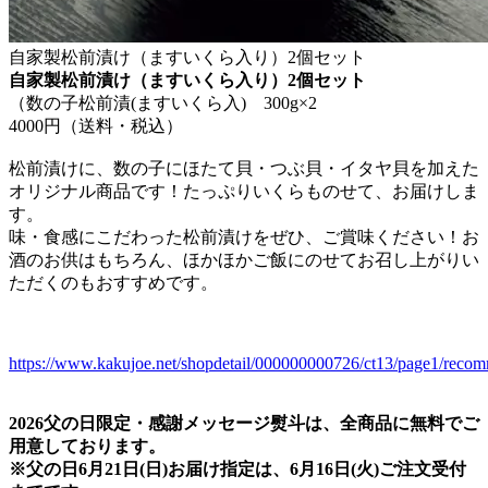
自家製松前漬け（ますいくら入り）2個セット
自家製松前漬け（ますいくら入り）2個セット
（数の子松前漬(ますいくら入) 300g×2
4000円（送料・税込）
松前漬けに、数の子にほたて貝・つぶ貝・イタヤ貝を加えた
オリジナル商品です！たっぷりいくらものせて、お届けしま
す。
味・食感にこだわった松前漬けをぜひ、ご賞味ください！お
酒のお供はもちろん、ほかほかご飯にのせてお召し上がりい
ただくのもおすすめです。
https://www.kakujoe.net/shopdetail/000000000726/ct13/page1/reco
2026父の日限定・感謝メッセージ熨斗は、全商品に無料でご
用意しております。
※父の日6月21日(日)お届け指定は、6月16日(火)ご注文受付