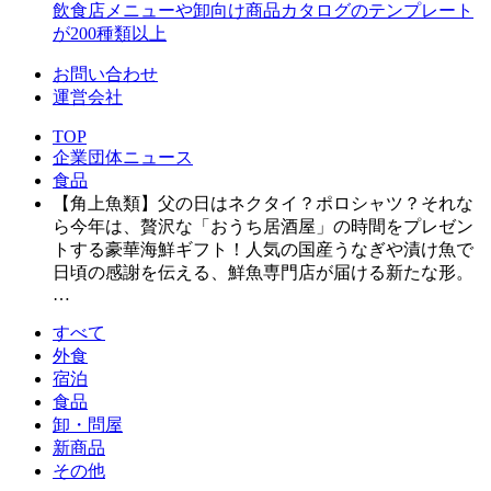
飲食店メニューや卸向け商品カタログのテンプレート
が200種類以上
お問い合わせ
運営会社
TOP
企業団体ニュース
食品
【角上魚類】父の日はネクタイ？ポロシャツ？それな
ら今年は、贅沢な「おうち居酒屋」の時間をプレゼン
トする豪華海鮮ギフト！人気の国産うなぎや漬け魚で
日頃の感謝を伝える、鮮魚専門店が届ける新たな形。
…
すべて
外食
宿泊
食品
卸・問屋
新商品
その他