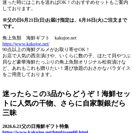
迷った時にはこれを送ればOK！のおすすめセットもご案内
しております。
※父の日6月21日(日)お届け指定は、6月16日(火)ご注文まで
です。
角上魚類 海鮮ギフト kakujoe.net
https://www.kakujoe.net/
90点以上の海鮮グルメがお取り寄せOK！
お店で人気の西京漬けや、いくらに数の子、ほたて貝やつぶ
貝など豪華海鮮たっぷりの角上魚類オリジナル松前漬けな
ど、あれもこれも贈りたい！選び放題のおさかなパラダイス
をご用意しております。
迷ったらこの3品からどうぞ！海鮮セッ
トに人気の干物、さらに自家製銀だら
三昧
2026.6.21父の日海鮮ギフト特集
https://www.kakujoe.net/html/page60.html