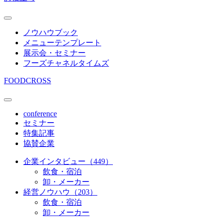
ノウハウブック
メニューテンプレート
展示会・セミナー
フーズチャネルタイムズ
FOODCROSS
conference
セミナー
特集記事
協賛企業
企業インタビュー（449）
飲食・宿泊
卸・メーカー
経営ノウハウ（203）
飲食・宿泊
卸・メーカー