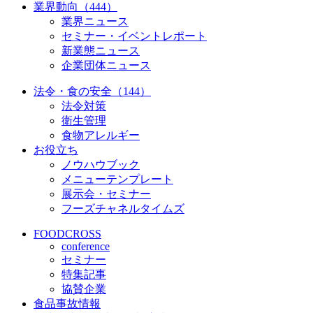
業界動向（444）
業界ニュース
セミナー・イベントレポート
新業態ニュース
企業団体ニュース
法令・食の安全（144）
法令対策
衛生管理
食物アレルギー
お役立ち
ノウハウブック
メニューテンプレート
展示会・セミナー
フーズチャネルタイムズ
FOODCROSS
conference
セミナー
特集記事
協賛企業
食品事故情報