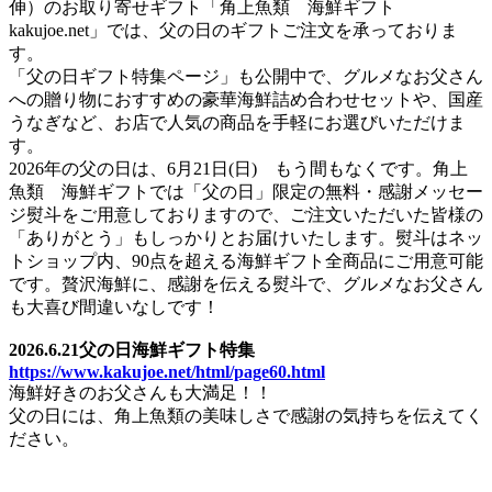
伸）のお取り寄せギフト「角上魚類 海鮮ギフト
kakujoe.net」では、父の日のギフトご注文を承っておりま
す。
「父の日ギフト特集ページ」も公開中で、グルメなお父さん
への贈り物におすすめの豪華海鮮詰め合わせセットや、国産
うなぎなど、お店で人気の商品を手軽にお選びいただけま
す。
2026年の父の日は、6月21日(日) もう間もなくです。角上
魚類 海鮮ギフトでは「父の日」限定の無料・感謝メッセー
ジ熨斗をご用意しておりますので、ご注文いただいた皆様の
「ありがとう」もしっかりとお届けいたします。熨斗はネッ
トショップ内、90点を超える海鮮ギフト全商品にご用意可能
です。贅沢海鮮に、感謝を伝える熨斗で、グルメなお父さん
も大喜び間違いなしです！
2026.6.21父の日海鮮ギフト特集
https://www.kakujoe.net/html/page60.html
海鮮好きのお父さんも大満足！！
父の日には、角上魚類の美味しさで感謝の気持ちを伝えてく
ださい。