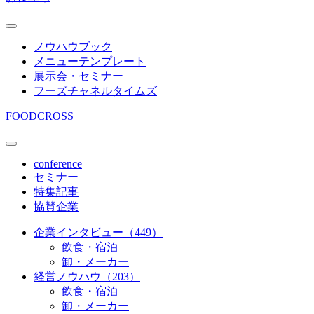
ノウハウブック
メニューテンプレート
展示会・セミナー
フーズチャネルタイムズ
FOODCROSS
conference
セミナー
特集記事
協賛企業
企業インタビュー（449）
飲食・宿泊
卸・メーカー
経営ノウハウ（203）
飲食・宿泊
卸・メーカー