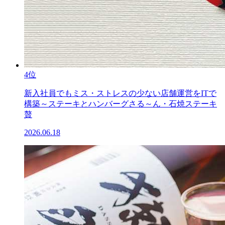
4位
新入社員でもミス・ストレスの少ない店舗運営をITで
構築～ステーキとハンバーグさる～ん・石焼ステーキ
贅
2026.06.18