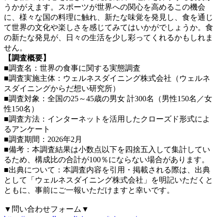
うかがえます。スポーツが世界への関心を高めるこの機会
に、様々な国の料理に触れ、新たな味覚を発見し、食を通じ
て世界の文化や楽しさを感じてみてはいかがでしょうか。食
の新たな発見が、日々の生活を少し彩ってくれるかもしれま
せん。
【調査概要】
■調査名：世界の食事に関する実態調査
■調査実施主体：ウェルネスダイニング株式会社（ウェルネ
スダイニングからだ想い研究所）
■調査対象：全国の25～45歳の男女 計300名（男性150名／女
性150名）
■調査方法：インターネットを活用したクローズド形式によ
るアンケート
■調査期間：2026年2月
■備考：本調査結果は小数点以下を四捨五入して集計してい
るため、構成比の合計が100％にならない場合があります。
■出典について：本調査内容を引用・掲載される際は、出典
として「ウェルネスダイニング株式会社」を明記いただくと
ともに、事前にご一報いただけますと幸いです。
▼問い合わせフォーム▼