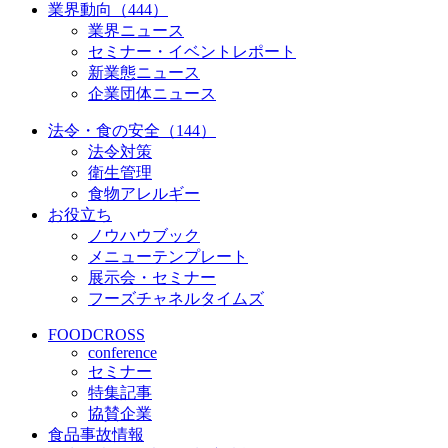
業界動向（444）
業界ニュース
セミナー・イベントレポート
新業態ニュース
企業団体ニュース
法令・食の安全（144）
法令対策
衛生管理
食物アレルギー
お役立ち
ノウハウブック
メニューテンプレート
展示会・セミナー
フーズチャネルタイムズ
FOODCROSS
conference
セミナー
特集記事
協賛企業
食品事故情報