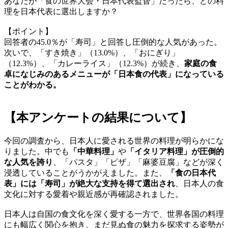
あなたが「食の世界大会・日本代表監督」だったら、どの料
理を日本代表に選出しますか？
【ポイント】
回答者の45.0％が「寿司」と回答し圧倒的な人気があった。
次いで、「すき焼き」（13.0%）、「おにぎり」
（12.3%）、「カレーライス」（12.3%）が続き、
家庭の食
卓になじみのあるメニューが「日本食の代表」になっている
ことがわかる。
【本アンケートの結果について】
今回の調査から、日本人に愛される世界の料理が明らかにな
りました。中でも
「中華料理」
や
「イタリア料理」が圧倒的
な人気を誇り
、「パスタ」「ピザ」「麻婆豆腐」などが深く
浸透していることがうかがえました。また、
「食の日本代
表」には「寿司」が絶大な支持を得て選出され
、日本人の食
文化に対する愛着や親近感が再確認されました。
日本人は自国の食文化を深く愛する一方で、世界各国の料理
にも幅広く関心を抱き、まだ見ぬ食の魅力を探求する姿勢が