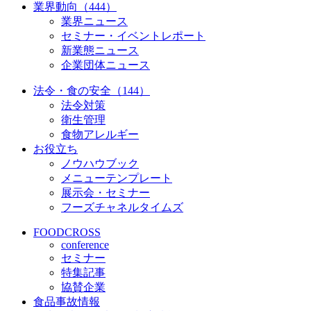
業界動向（444）
業界ニュース
セミナー・イベントレポート
新業態ニュース
企業団体ニュース
法令・食の安全（144）
法令対策
衛生管理
食物アレルギー
お役立ち
ノウハウブック
メニューテンプレート
展示会・セミナー
フーズチャネルタイムズ
FOODCROSS
conference
セミナー
特集記事
協賛企業
食品事故情報