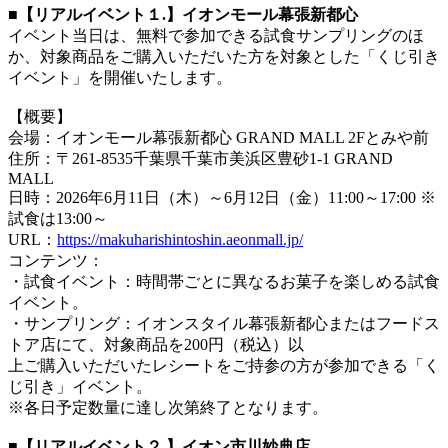
■【リアルイベント１.】イオンモール幕張新都心
イベント当日は、無料で参加できる試食サンプリングのほ
か、対象商品をご購入いただいた方を対象とした「くじ引き
イベント」を開催いたします。
【概要】
会場：イオンモール幕張新都心 GRAND MALL 2Fとみや前
住所：〒261-8535千葉県千葉市美浜区豊砂1-1 GRAND
MALL
日時：2026年6月11日（木）～6月12日（金）11:00～17:00 ※
試食は13:00～
URL：
https://makuharishintoshin.aeonmall.jp/
コンテンツ：
・試食イベント：時間帯ごとに異なるお菓子を楽しめる試食
イベント。
・サンプリング：イオンスタイル幕張新都心またはフードス
トア店にて、対象商品を200円（税込）以
上ご購入いただいたレシートをご持参の方が参加できる「く
じ引き」イベント。
※各日予定数量に達し次第終了となります。
■【リアルイベント２.】イオン市川妙典店