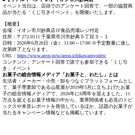
イベント当日は、店頭でのアンケート回答で、一部の協賛商
品が当たる「くじ引きイベント」を開催いたします。
【概要】
会場：イオン市川妙典店1F食品売場レジ付近
住所：〒272-0111 千葉県市川市妙典５丁目３－１
日時：2026年6月26日（金） 11:00～17:00 ※予定数量に達し
次第終了となります。
URL：
https://www.aeon.jp/sc/aeon-ichikawamyoden/
コンテンツ：アンケート回答で誰でも参加できる「くじ引
き」イベント
お菓子の総合情報メディア「お菓子と、わたし」とは
生活者・メーカー・小売・卸をつなぐプラットフォームとし
て、菓子専業卸である山星屋が2019年5月に立ち上げたお菓
子の総合情報メディアで、2026年に6周年を迎えました。11
万点を超えるお菓子情報の中から、業界関係者も必見のトピ
ックスや本音レポートを発信しているほか、話題のお菓子が
当たるキャンペーン情報なども掲載しています。