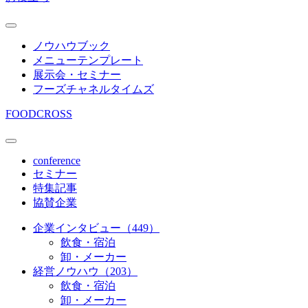
ノウハウブック
メニューテンプレート
展示会・セミナー
フーズチャネルタイムズ
FOODCROSS
conference
セミナー
特集記事
協賛企業
企業インタビュー（449）
飲食・宿泊
卸・メーカー
経営ノウハウ（203）
飲食・宿泊
卸・メーカー