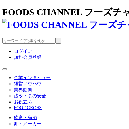
FOODS CHANNEL フー
ログイン
無料会員登録
企業インタビュー
経営ノウハウ
業界動向
法令・食の安全
お役立ち
FOODCROSS
飲食・宿泊
卸・メーカー