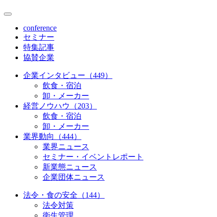
conference
セミナー
特集記事
協賛企業
企業インタビュー（449）
飲食・宿泊
卸・メーカー
経営ノウハウ（203）
飲食・宿泊
卸・メーカー
業界動向（444）
業界ニュース
セミナー・イベントレポート
新業態ニュース
企業団体ニュース
法令・食の安全（144）
法令対策
衛生管理