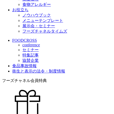
食物アレルギー
お役立ち
ノウハウブック
メニューテンプレート
展示会・セミナー
フーズチャネルタイムズ
FOODCROSS
conference
セミナー
特集記事
協賛企業
食品事故情報
衛生と表示の法令・制度情報
フーズチャネル会員特典