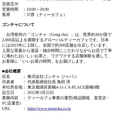
百貨店3F
営業時間 ：10:00～20:00
客席 ：37席（ティーカフェ）
ゴンチャについて
台湾発祥の「ゴンチャ（Gong cha）」は、世界約30か国で
2,000店以上を展開するグローバルティーカフェです。日本
には2015年に上陸し、全国で約200店舗を出店しています。
上質な茶葉から湯温・抽出時間にこだわりながらお店で丁寧
に淹れたおいしいお茶と、ワクワクする店舗体験を通して、
お客様に「いいお茶の時間」をお届けします。
■会社概要
社名 ： 株式会社ゴンチャ ジャパン
代表者 ： 代表取締役社長 角田 淳
本社所在地： 東京都港区新橋4-11-1 A-PLACE新橋6階
設立日 ： 2015年3月25日
業務内容 ： ティーカフェ事業の運営(商品開発、直営店・
FC店運営)
URL ：
https://www.gongcha.co.jp