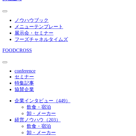
ノウハウブック
メニューテンプレート
展示会・セミナー
フーズチャネルタイムズ
FOODCROSS
conference
セミナー
特集記事
協賛企業
企業インタビュー（449）
飲食・宿泊
卸・メーカー
経営ノウハウ（203）
飲食・宿泊
卸・メーカー