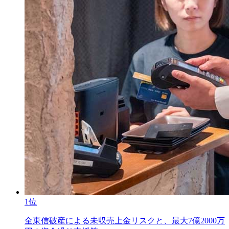
1位
全東信破産による未収売上金リスクと、最大7億2000万