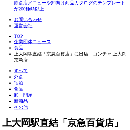
飲食店メニューや卸向け商品カタログのテンプレート
が200種類以上
お問い合わせ
運営会社
TOP
企業団体ニュース
食品
上大岡駅直結「京急百貨店」に出店 ゴンチャ 上大岡
京急店
すべて
外食
宿泊
食品
卸・問屋
新商品
その他
上大岡駅直結「京急百貨店」