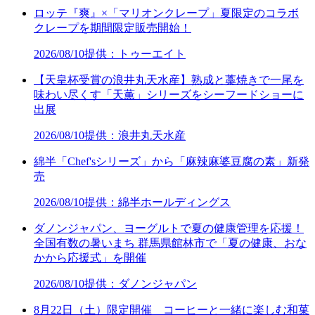
ロッテ『爽』×「マリオンクレープ」夏限定のコラボ
クレープを期間限定販売開始！
2026/08/10
提供：トゥーエイト
【天皇杯受賞の浪井丸天水産】熟成と藁焼きで一尾を
味わい尽くす「天薫」シリーズをシーフードショーに
出展
2026/08/10
提供：浪井丸天水産
綿半「Chef'sシリーズ」から「麻辣麻婆豆腐の素」新発
売
2026/08/10
提供：綿半ホールディングス
ダノンジャパン、ヨーグルトで夏の健康管理を応援！
全国有数の暑いまち 群馬県館林市で「夏の健康、おな
かから応援式」を開催
2026/08/10
提供：ダノンジャパン
8月22日（土）限定開催 コーヒーと一緒に楽しむ和菓