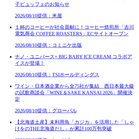
子ビュッフェのお知らせ
2026/08/10
提供：米屋
１杯のコーヒーが社会貢献に！コーヒー焙煎所「吉川
電気商会 COFFEE ROASTERS」ECサイトオープン
2026/08/10
提供：コミニケ出版
ナノ・ユニバース× BIG BABY ICE CREAM コラボア
イスが登場！
2026/08/10
提供：TSIホールディングス
ワイン・日本酒企業から全75社が集結 西日本最大級
の試飲商談会「WINE＆SAKE KANSAI 2026」開催決
定
2026/08/10
提供：グローバル
【北海道土産】未利用魚「カジカ」を活用した「しゃ
けをのTHE北海道だし」が累計100万包突破