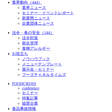
業界動向（444）
業界ニュース
セミナー・イベントレポート
新業態ニュース
企業団体ニュース
法令・食の安全（144）
法令対策
衛生管理
食物アレルギー
お役立ち
ノウハウブック
メニューテンプレート
展示会・セミナー
フーズチャネルタイムズ
FOODCROSS
conference
セミナー
特集記事
協賛企業
食品事故情報