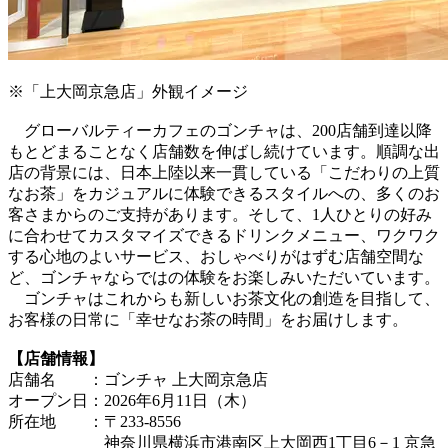
※「上大岡京急店」外観イメージ
グローバルティーカフェのゴンチャは、200店舗到達以降
もとどまることなく店舗数を伸ばし続けています。順調な出
店の背景には、日本上陸以来一貫している「こだわりの上質
なお茶」をカジュアルに体験できるスタイルへの、多くのお
客さまからのご支持があります。そして、1人ひとりの好み
に合わせてカスタマイズできるドリンクメニュー、ワクワク
する心地のよいサービス、おしゃべりがはずむ店舗空間な
ど、ゴンチャならではの体験をお楽しみいただいています。
ゴンチャはこれからも新しいお茶文化の創造を目指して、
お客様の日常に「幸せなお茶の時間」をお届けします。
【店舗情報】
店舗名 ：ゴンチャ 上大岡京急店
オープン日：2026年6月11日（木）
所在地 ：〒233-8556
神奈川県横浜市港南区上大岡西1丁目6－1 京急