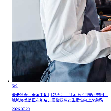
3位
最低賃金、全国平均1,176円に。引き上げ目安は55円。
地域格差是正を加速、価格転嫁と生産性向上が急務
2026.07.29