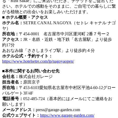
る「Rust Sakae」にご来店いただき、チケットをご提出くだ
さい。ホテルでの感動をそのままに、ご自宅での暮らしに繋
がる植物との出会いをお楽しみいただけます。
■ ホテル概要・アクセス
ホテル名：
SETRE CANAL NAGOYA（セトレ キャナル ナゴ
ヤ）
所在地：
〒454-0001 名古屋市中川区運河町 2番７号ー２
アクセス：
JR・名鉄・近鉄・地下鉄「名古屋駅」より徒歩
約17分
あおなみ線「ささしまライブ駅」より徒歩約４分
ホテル公式・予約サイト：
https://www.hotelsetre.com/lp/nagoyaopen/
■本件に関するお問い合わせ先
会社名：
株式会社ガレージ
担当者名：
原田京子
所在地：
〒453-6103愛知県名古屋市中村区平池4-60-12グロー
バルゲート3F/4F
電話番号：
052-485-724（基本的にはメールにてご連絡をお
願いします）
メールアドレス：
press@garage-garden.com
公式ウェブサイト：
https://www.garage-garden.com/