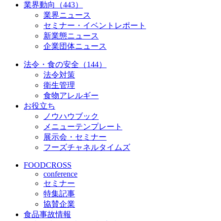
業界動向（443）
業界ニュース
セミナー・イベントレポート
新業態ニュース
企業団体ニュース
法令・食の安全（144）
法令対策
衛生管理
食物アレルギー
お役立ち
ノウハウブック
メニューテンプレート
展示会・セミナー
フーズチャネルタイムズ
FOODCROSS
conference
セミナー
特集記事
協賛企業
食品事故情報