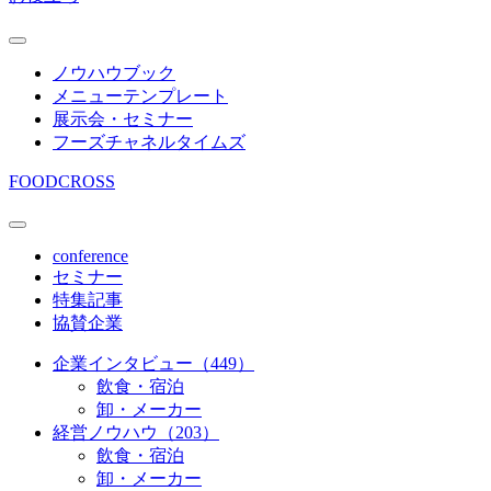
ノウハウブック
メニューテンプレート
展示会・セミナー
フーズチャネルタイムズ
FOODCROSS
conference
セミナー
特集記事
協賛企業
企業インタビュー（449）
飲食・宿泊
卸・メーカー
経営ノウハウ（203）
飲食・宿泊
卸・メーカー