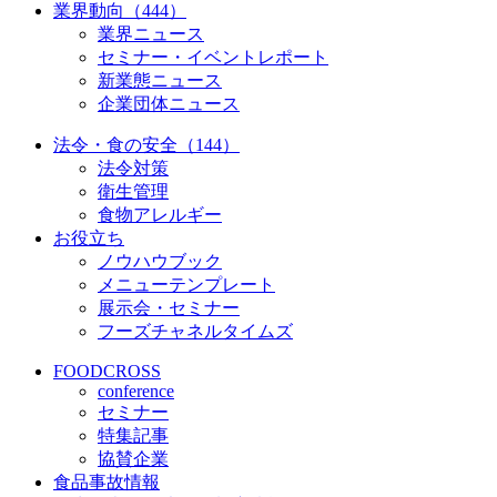
業界動向（444）
業界ニュース
セミナー・イベントレポート
新業態ニュース
企業団体ニュース
法令・食の安全（144）
法令対策
衛生管理
食物アレルギー
お役立ち
ノウハウブック
メニューテンプレート
展示会・セミナー
フーズチャネルタイムズ
FOODCROSS
conference
セミナー
特集記事
協賛企業
食品事故情報