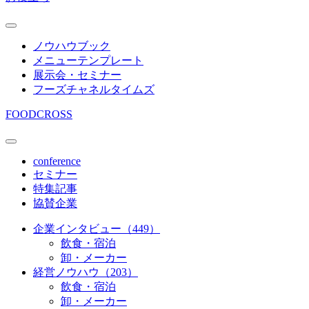
ノウハウブック
メニューテンプレート
展示会・セミナー
フーズチャネルタイムズ
FOODCROSS
conference
セミナー
特集記事
協賛企業
企業インタビュー（449）
飲食・宿泊
卸・メーカー
経営ノウハウ（203）
飲食・宿泊
卸・メーカー