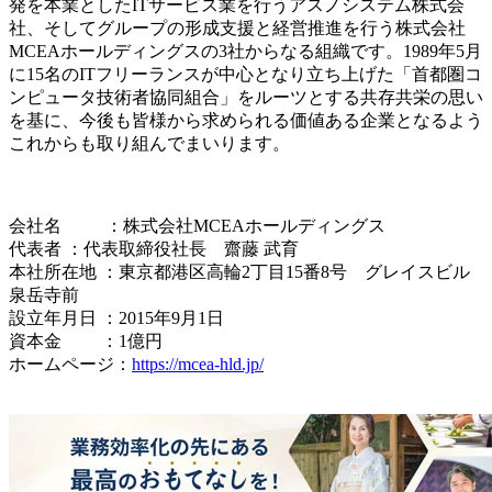
発を本業としたITサービス業を行うアスノシステム株式会
社、そしてグループの形成支援と経営推進を行う株式会社
MCEAホールディングスの3社からなる組織です。1989年5月
に15名のITフリーランスが中心となり立ち上げた「首都圏コ
ンピュータ技術者協同組合」をルーツとする共存共栄の思い
を基に、今後も皆様から求められる価値ある企業となるよう
これからも取り組んでまいります。
会社名 ：株式会社MCEAホールディングス
代表者 ：代表取締役社長 齋藤 武育
本社所在地 ：東京都港区高輪2丁目15番8号 グレイスビル
泉岳寺前
設立年月日 ：2015年9月1日
資本金 ：1億円
ホームページ：
https://mcea-hld.jp/