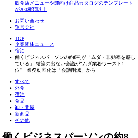
飲食店メニューや卸向け商品カタログのテンプレート
が200種類以上
お問い合わせ
運営会社
TOP
企業団体ニュース
宿泊
働くビジネスパーソンの約8割が「ムダ・非効率を感じ
ている」 結論の出ない会議が"ムダ業務ワースト1
位" 業務効率化は「会議削減」から
すべて
外食
宿泊
食品
卸・問屋
新商品
その他
働くビジネスパーソンの約8