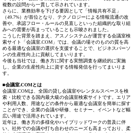
複数の設問から一貫して示されています。
さらに、業務効率を下げる要因として「情報共有不足」
（49.7%）が首位となり、テクノロジーによる情報流通の改
善や、承認フロー・ルールの見直しといった組織的な取り組
みへの需要が高まっていることも示唆されました。
こうした背景を踏まえ、アスノシステムが運営する会議室検
索サイト「会議室.COM」では、会議の場そのものの質を高
める最適な会議室の選択を支援することで、ビジネスパーソ
ンの生産性向上に貢献してまいります。
今後も当社では、働き方に関する実態調査を継続的に実施
し、企業の生産性向上に資する情報発信を行ってまいりま
す。
■会議室.COMとは
会議室.COMは、全国の貸し会議室やレンタルスペースを検
索・比較できる国内最大級の会議室検索サイトです。エリア
や利用人数、用途などの条件から最適な会議室を簡単に探す
ことができ、企業の会議や研修、セミナー、イベントなど幅
広い用途で活用されています。
近年は、働き方の多様化やハイブリッドワークの普及に伴
い、社外での会議や打ち合わせのニーズも高まっており、柔