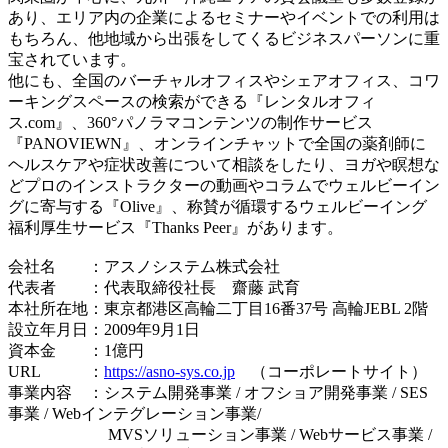
あり、エリア内の企業によるセミナーやイベントでの利用は
もちろん、他地域から出張をしてくるビジネスパーソンに重
宝されています。
他にも、全国のバーチャルオフィスやシェアオフィス、コワ
ーキングスペースの検索ができる『レンタルオフィ
ス.com』、360°パノラマコンテンツの制作サービス
『PANOVIEWN』、オンラインチャットで全国の薬剤師に
ヘルスケアや症状改善について相談をしたり、ヨガや瞑想な
どプロのインストラクターの動画やコラムでウェルビーイン
グに寄与する『Olive』、称賛が循環するウェルビーイング
福利厚生サービス『Thanks Peer』があります。
会社名 ：アスノシステム株式会社
代表者 ：代表取締役社長 齋藤 武育
本社所在地：東京都港区高輪二丁目16番37号 高輪JEBL 2階
設立年月日：2009年9月1日
資本金 ：1億円
URL ：
https://asno-sys.co.jp
（コーポレートサイト）
事業内容 ：システム開発事業 / オフショア開発事業 / SES
事業 / Webインテグレーション事業/
MVSソリューション事業 / Webサービス事業 /