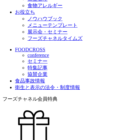
食物アレルギー
お役立ち
ノウハウブック
メニューテンプレート
展示会・セミナー
フーズチャネルタイムズ
FOODCROSS
conference
セミナー
特集記事
協賛企業
食品事故情報
衛生と表示の法令・制度情報
フーズチャネル会員特典