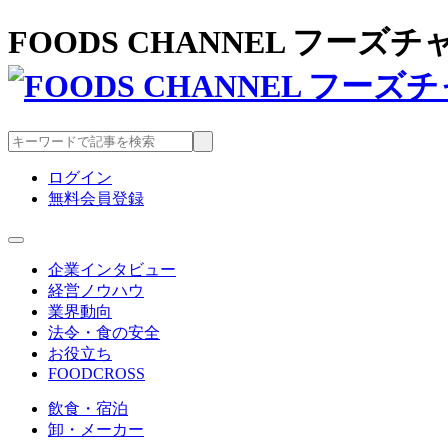
FOODS CHANNEL フー
ログイン
無料会員登録
企業インタビュー
経営ノウハウ
業界動向
法令・食の安全
お役立ち
FOODCROSS
飲食・宿泊
卸・メーカー