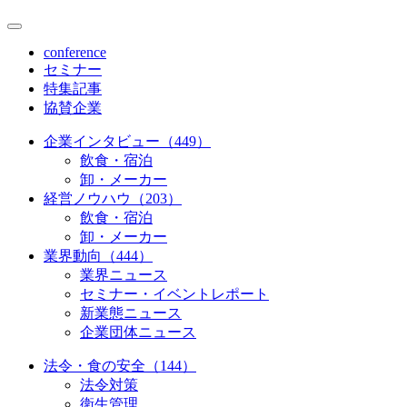
conference
セミナー
特集記事
協賛企業
企業インタビュー（449）
飲食・宿泊
卸・メーカー
経営ノウハウ（203）
飲食・宿泊
卸・メーカー
業界動向（444）
業界ニュース
セミナー・イベントレポート
新業態ニュース
企業団体ニュース
法令・食の安全（144）
法令対策
衛生管理