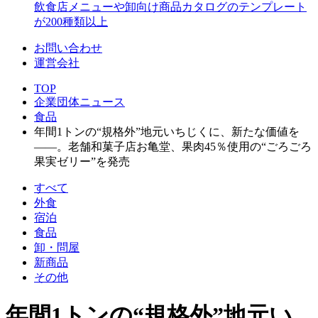
飲食店メニューや卸向け商品カタログのテンプレート
が200種類以上
お問い合わせ
運営会社
TOP
企業団体ニュース
食品
年間1トンの“規格外”地元いちじくに、新たな価値を
――。老舗和菓子店お亀堂、果肉45％使用の“ごろごろ
果実ゼリー”を発売
すべて
外食
宿泊
食品
卸・問屋
新商品
その他
年間1トンの“規格外”地元い