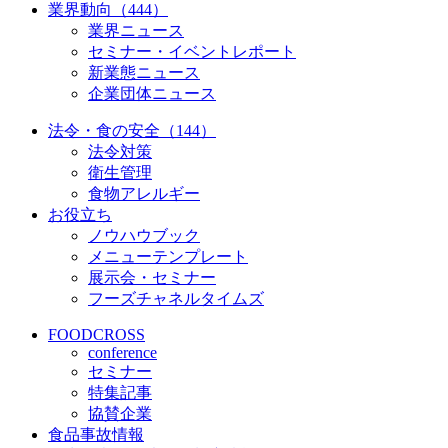
業界動向（444）
業界ニュース
セミナー・イベントレポート
新業態ニュース
企業団体ニュース
法令・食の安全（144）
法令対策
衛生管理
食物アレルギー
お役立ち
ノウハウブック
メニューテンプレート
展示会・セミナー
フーズチャネルタイムズ
FOODCROSS
conference
セミナー
特集記事
協賛企業
食品事故情報