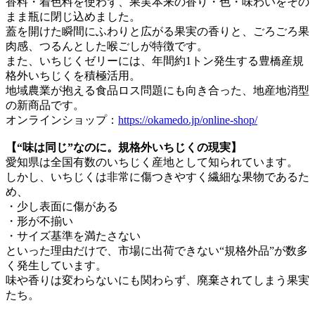
香料・着色料を使わず、果実本来の香り・色・味わいをその
まま瓶に閉じ込めました。
蓋を開けた瞬間にふわりと広がる果実の香りと、ごろごろ果
肉感、つるんとした喉ごしが特徴です。
また、いちじくゼリーには、年間約1トン発生する豊橋産規
格外いちじくを積極活用。
地域農業が抱える食品ロス問題にも向き合った、地産地消型
の新商品です。
オンラインショップ：
https://okamedo.jp/online-shop/
【“味は同じ”なのに。規格外いちじくの現実】
愛知県は全国有数のいちじく産地として知られています。
しかし、いちじくは非常に傷つきやすく繊細な果物であるた
め、
・少し表面に傷がある
・形が不揃い
・サイズ基準を満たさない
といった理由だけで、市場に出荷できない“規格外品”が数多
く発生しています。
味や香りは変わらないにも関わらず、廃棄されてしまう果実
たち。