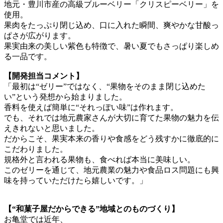
地元・豊川市産の高級ブルーベリー「クリスピーベリー」を
使用。
果肉をたっぷり閉じ込め、口に入れた瞬間、爽やかな甘酸っ
ぱさが広がります。
果実由来の美しい紫色も特徴で、暑い夏でもさっぱり楽しめ
る一品です。
【開発担当コメント】
「最初は“ゼリー”ではなく、“果物をそのまま閉じ込めた
い”という発想から始まりました。
香料を使えば簡単に“それっぽい味”は作れます。
でも、それでは地元農家さんが大切に育てた果物の魅力を伝
えきれないと思いました。
だからこそ、果実本来の香りや食感をどう残すかに徹底的に
こだわりました。
規格外と言われる果物も、食べれば本当に美味しい。
このゼリーを通じて、地元農業の魅力や食品ロス問題にも興
味を持っていただけたら嬉しいです。」
【“和菓子屋だからできる”地域とのものづくり】
お亀堂では近年、