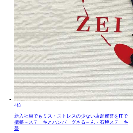
4位
新入社員でもミス・ストレスの少ない店舗運営をITで
構築～ステーキとハンバーグさる～ん・石焼ステーキ
贅