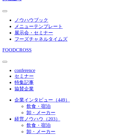
ノウハウブック
メニューテンプレート
展示会・セミナー
フーズチャネルタイムズ
FOODCROSS
conference
セミナー
特集記事
協賛企業
企業インタビュー（449）
飲食・宿泊
卸・メーカー
経営ノウハウ（203）
飲食・宿泊
卸・メーカー